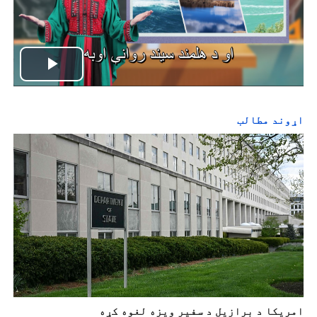
P
l
اړوند مطالب
a
y
V
i
d
e
امریکا د برازیل د سفیر ویزه لغوه کړه