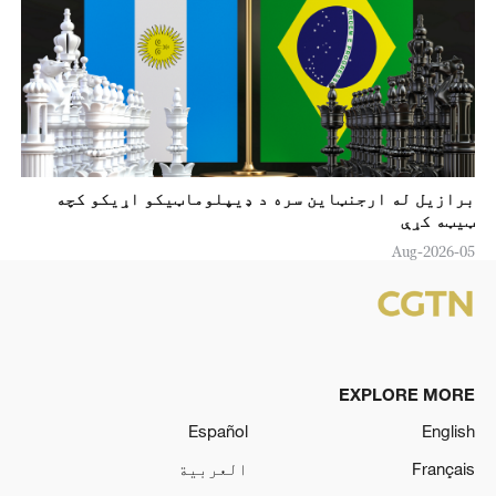
برازیل له ارجنټاین سره د ډیپلوماټیکو اړیکو کچه
ټیټه کړې
05-Aug-2026
EXPLORE MORE
Español
English
Français
العربية