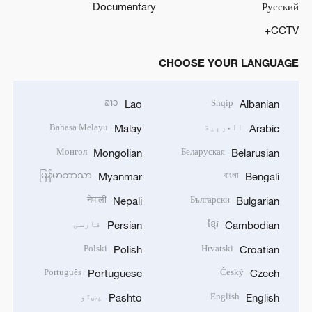
Documentary
Русский
CCTV+
CHOOSE YOUR LANGUAGE
ລາວ
Shqip
Lao
Albanian
العربية
Bahasa Melayu
Malay
Arabic
Монгол
Беларуская
Mongolian
Belarusian
မြန်မာဘာသာ
বাংলা
Myanmar
Bengali
नेपाली
Български
Nepali
Bulgarian
ខ្មែរ
فارسی
Persian
Cambodian
Polski
Hrvatski
Polish
Croatian
Português
Český
Portuguese
Czech
English
پښتو
Pashto
English