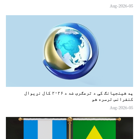
o
05-Aug-2026
په شينجيانګ کې د ترهګرۍ ضد د ۲۰۲۶ کال نړیوال
کنفرانس ترسره شو
05-Aug-2026