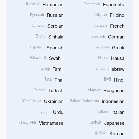
Română
Esperanto
Romanian
Esperanto
Русский
Filipino
Russian
Filipino
Српски
Français
Serbian
French
සිංහල
Deutsch
Sinhala
German
Español
Ελληνικά
Spanish
Greek
Kiswahili
Hausa
Swahili
Hausa
עברית
தமிழ்
Tamil
Hebrew
ไทย
हिन्दी
Thai
Hindi
Türkçe
Magyar
Turkish
Hungarian
Українська
Bahasa Indonesia
Ukrainian
Indonesian
Italiano
اردو
Urdu
Italian
Tiếng Việt
日本語
Vietnamese
Japanese
한국어
Korean