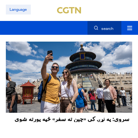
Language
search
سروې: په نړۍ کې «چين ته سفر» څپه پورته شوې