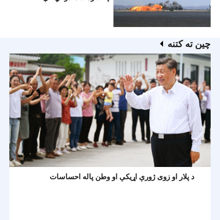
ټرانسپورټي ستونزه حلولای
شي؟
چين ته کتنه
د پلار او زوی ژورې اړیکې او وطن پاله احساسات