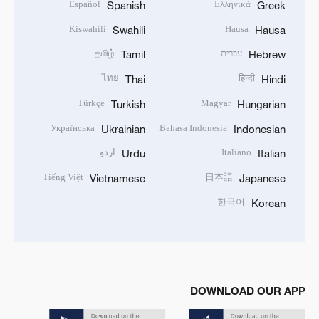
Español
Ελληνικά
Spanish
Greek
Kiswahili
Hausa
Swahili
Hausa
עברית
தமிழ்
Tamil
Hebrew
ไทย
हिन्दी
Thai
Hindi
Türkçe
Magyar
Turkish
Hungarian
Українська
Bahasa Indonesia
Ukrainian
Indonesian
Italiano
اردو
Urdu
Italian
Tiếng Việt
日本語
Vietnamese
Japanese
한국어
Korean
DOWNLOAD OUR APP