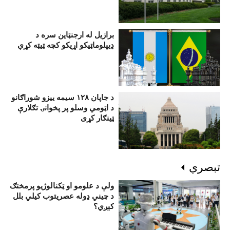
برازیل له ارجنټاین سره د
ډیپلوماټیکو اړیکو کچه ټیټه کړې
د جاپان ۱۲۸ سيمه ييزو شوراګانو
د اټومي وسلو پر پخوانۍ تګلارې
ټينګار کړی
تبصرې
ولې د علومو او ټکنالوژيو پرمختګ
د چيني ډوله عصريتوب کيلي بلل
کېږي؟