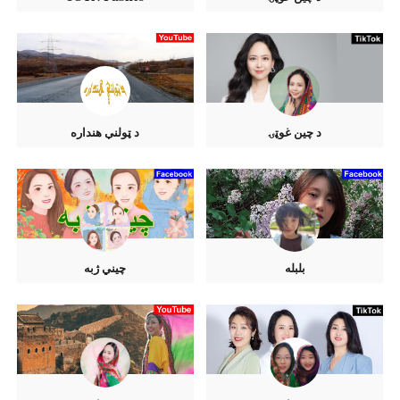
د چين غوټۍ
د ټولنې هنداره
بلبله
چيني ژبه