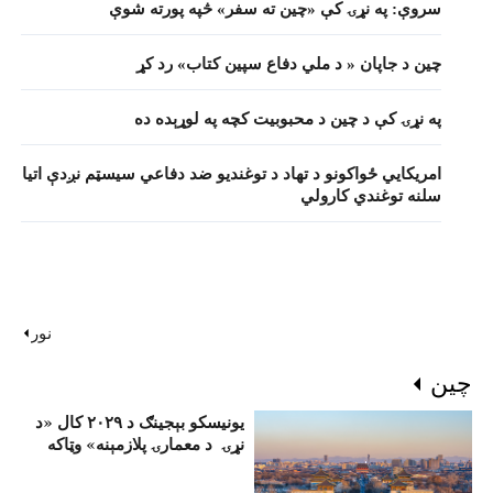
سروې: په نړۍ کې «چين ته سفر» څپه پورته شوې
چين د جاپان « د ملي دفاع سپين کتاب» رد کړ
په نړۍ کې د چين د محبوبیت کچه په لوړېده ده
امریکايي ځواکونو د تهاد د توغندیو ضد دفاعي سيسټم نږدې اتيا
سلنه توغندي کارولي
نور
چين
یونیسکو بېجینګ د ۲۰۲۹ کال «د
نړۍ د معمارۍ پلازمېنه» وټاکه