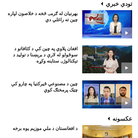
تودې خبرې
بهرنيان له ګرمۍ څخه د خلاصون لپاره
چين ته راغلي دي
افغان پلاوي په چين کې د کثافاتو د
سوځولو له لارې د برېښنا د تولید د
تېکنالوژۍ ستاينه وکړه
چین د مصنوعي ځیرکتیا په چارو کې
چټک پرمختګ کوي
عکسونه
د افغانستان د ملي موزیم یوه برخه