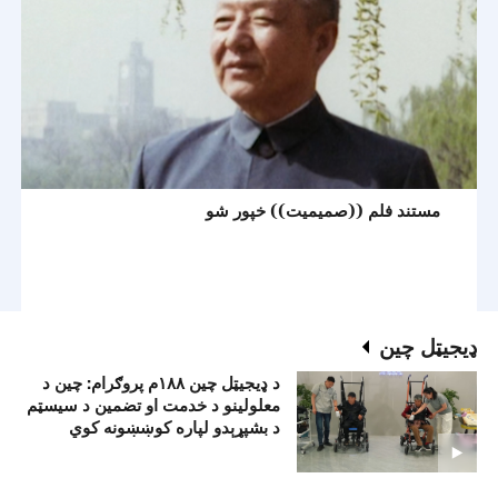
مستند فلم ((صميميت)) خپور شو
ډيجيټل چين
د ډيجيټل چين ۱۸۸م پروګرام: چين د
معلولينو د خدمت او تضمين د سيسټم
د بشپړېدو لپاره کوښښونه کوي