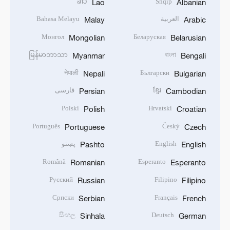
ລາວ
Shqip
Lao
Albanian
العربية
Bahasa Melayu
Malay
Arabic
Монгол
Беларуская
Mongolian
Belarusian
မြန်မာဘာသာ
বাংলা
Myanmar
Bengali
नेपाली
Български
Nepali
Bulgarian
ខ្មែរ
فارسی
Persian
Cambodian
Polski
Hrvatski
Polish
Croatian
Português
Český
Portuguese
Czech
English
پښتو
Pashto
English
Română
Esperanto
Romanian
Esperanto
Русский
Filipino
Russian
Filipino
Српски
Français
Serbian
French
සිංහල
Deutsch
Sinhala
German