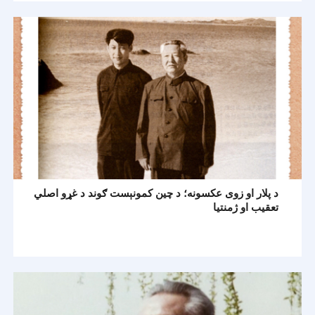
د پلار او زوی عکسونه؛ د چين کمونېست ګوند د غړو اصلي
تعقيب او ژمنتيا