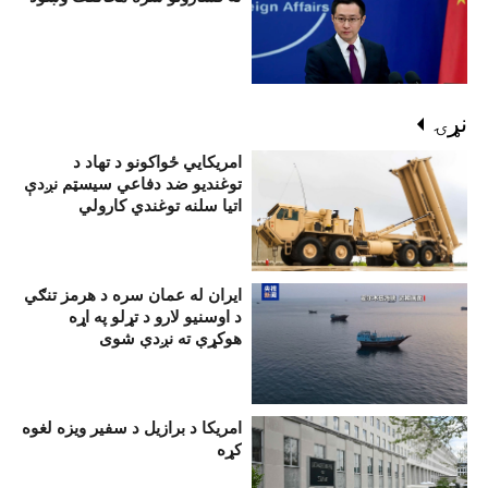
نړۍ
امریکايي ځواکونو د تهاد د
توغندیو ضد دفاعي سيسټم نږدې
اتيا سلنه توغندي کارولي
ایران له عمان سره د هرمز تنګي
د اوسنیو لارو د تړلو په اړه
هوکړې ته نږدې شوی
امریکا د برازیل د سفیر ویزه لغوه
کړه