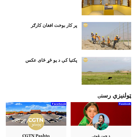
پر کار بوخت افغان کارګر
پکتیا کې د يو څړ ځای عکس
ټولنيزې رسنۍ
د چين غوټۍ
CGTN Pashto