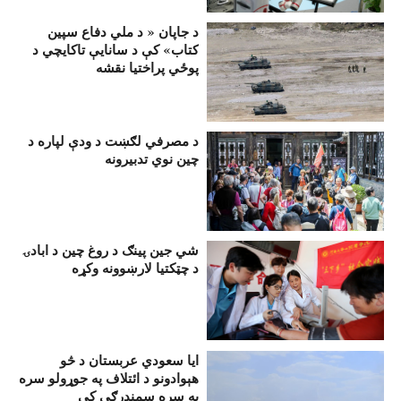
د جاپان « د ملي دفاع سپين
کتاب» کې د سانايې تاکایچي د
پوځي پراختيا نقشه
د مصرفي لګښت د ودې لپاره د
چين نوي تدبیرونه
شي جين پينګ د روغ چين د ابادۍ
د چټکتيا لارښوونه وکړه
ایا سعودي عربستان د څو
هېوادونو د ائتلاف په جوړولو سره
په سره سمندرګي کې