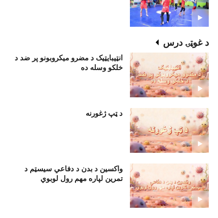
د غوټۍ درس
انټيبايټيک د مضرو ميکروبونو پر ضد د
خلکو وسله ده
د ټپ ژغورنه
واکسين د بدن د دفاعي سيسټم د
تمرين لپاره مهم رول لوبوي