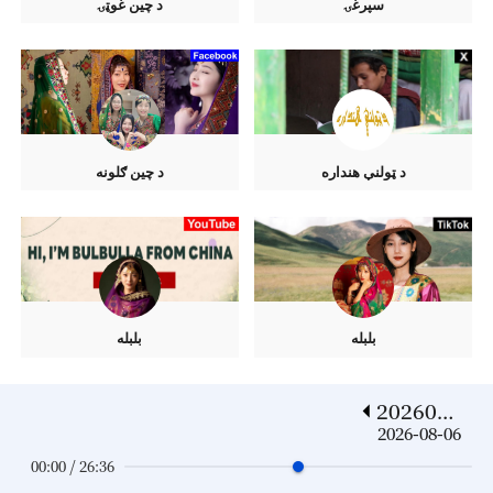
سپرغۍ
د چين غوټۍ
د ټولنې هنداره
د چين ګلونه
بلبله
بلبله
2026080
6
2026-08-06
00:00 / 26:36