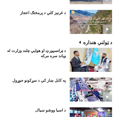
د غرنیز کلي د پرمختګ اعجاز
د ټولنې هنداره
د ټرانسپورټ او هوايي چلند وزارت له
وياند سره مرکه
په کابل ښار کې د سړکونو جوړول
د اسیا ووشو سیالۍ