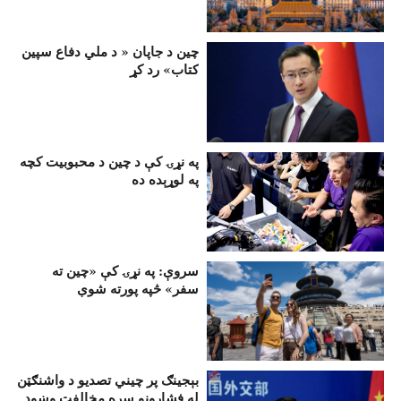
چين د جاپان « د ملي دفاع سپين
کتاب» رد کړ
په نړۍ کې د چين د محبوبیت کچه
په لوړېده ده
سروې: په نړۍ کې «چين ته
سفر» څپه پورته شوې
بېجينګ پر چيني تصديو د واشنګټن
له فشارونو سره مخالفت وښود