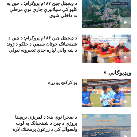
د ډيجيټل چين ۱۸۷م پروګرام: د چين په
کليو کې سيلانيزې چارې نوې مرحلې
ته داخلې شوي
د ډيجيټل چين ۱۸۶م پروګرام: د چين د
شينجيانګ خوتان سيمې د خلکو د ژوند
د ښه والي لپاره جدي تدبيرونه نيولي
ويډيوګانې
يو کرکټ يو زړه
د صحرا نوې بڼه: د لمريزې برېښنا
پروژې د چين د شينجيانګ په لوپ
ولسوالۍ کې د زرغون پرمختګ لاره
غځولې