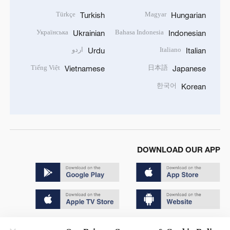
Türkçe
Magyar
Turkish
Hungarian
Українська
Bahasa Indonesia
Ukrainian
Indonesian
اردو
Italiano
Urdu
Italian
Tiếng Việt
日本語
Vietnamese
Japanese
한국어
Korean
DOWNLOAD OUR APP
Copyright © 2024 CGTN.