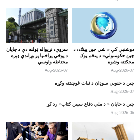
دوشنبې کې « شي جين پینګ: د
سروې: نړیواله ټولنه دې د جاپان
چين حکومتولي» د پنځم ټوک
د پوځي پراختیا پر وړاندې ډېره
مخکتنه وشوه
محتاطه واوسي
07-Aug-2026
07-Aug-2026
چین د جنوبي سوډان د ثبات غوښتنه وکړه
07-Aug-2026
چين د جاپان « د ملي دفاع سپين کتاب» رد کړ
06-Aug-2026