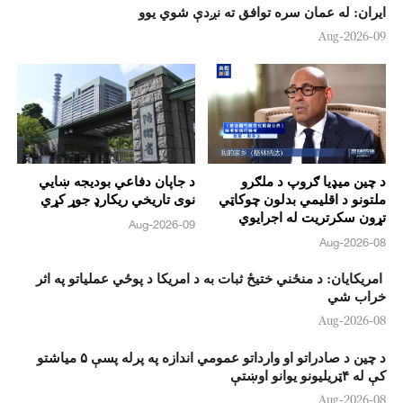
ايران: له عمان سره توافق ته نږدې شوي یوو
09-Aug-2026
د چين ميډيا ګروپ د ملګرو
د جاپان دفاعي بوديجه ښايي
ملتونو د اقلیمي بدلون چوکاټي
نوی تاريخي ريکارډ جوړ کړي
تړون سکرتريت له اجرایوي
09-Aug-2026
سکرتر سره ځانګړې مرکه وکړه
08-Aug-2026
امريکايان: د منځني ختيځ ثبات به د امريکا د پوځي عملياتو په اثر
خراب شي
08-Aug-2026
د چين د صادراتو او وارداتو عمومي اندازه په پرله پسې ۵ مياشتو
کې له ۴ټريليونو يوانو اوښتې
08-Aug-2026