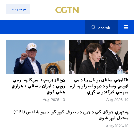
Language
search
تاکایچي سانای يو ځل بيا د بې
ډونالډ ټرمپ: امريکا په نرمې
اټومي وسلو د درېو اصولو په اړه
رويې د ايران مسئلې د هواري
مبهمې څرګندونې کړي
هڅې کوي
10-Aug-2026
10-Aug-2026
په تېرې جولای کې د چين د مصرف کوونکو د بيو شاخص (CPI)
معتدل لوړ شوی
10-Aug-2026