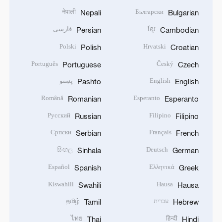
नेपाली
Български
Nepali
Bulgarian
فارسی
ខ្មែរ
Persian
Cambodian
Polski
Hrvatski
Polish
Croatian
Português
Český
Portuguese
Czech
پښتو
English
Pashto
English
Română
Esperanto
Romanian
Esperanto
Русский
Filipino
Russian
Filipino
Српски
Français
Serbian
French
සිංහල
Deutsch
Sinhala
German
Español
Ελληνικά
Spanish
Greek
Kiswahili
Hausa
Swahili
Hausa
தமிழ்
עברית
Tamil
Hebrew
ไทย
हिन्दी
Thai
Hindi