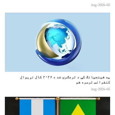
o
05-Aug-2026
په شينجيانګ کې د ترهګرۍ ضد د ۲۰۲۶ کال نړیوال
کنفرانس ترسره شو
05-Aug-2026