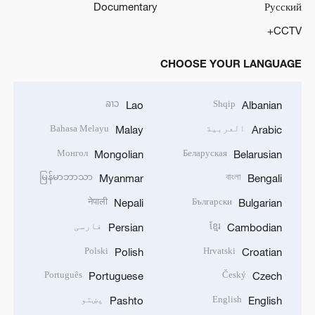
Documentary
Русский
CCTV+
CHOOSE YOUR LANGUAGE
ລາວ
Shqip
Lao
Albanian
Bahasa Melayu
العربية
Malay
Arabic
Монгол
Беларуская
Mongolian
Belarusian
မြန်မာဘာသာ
বাংলা
Myanmar
Bengali
नेपाली
Български
Nepali
Bulgarian
فارسی
ខ្មែរ
Persian
Cambodian
Polski
Hrvatski
Polish
Croatian
Português
Český
Portuguese
Czech
پښتو
English
Pashto
English