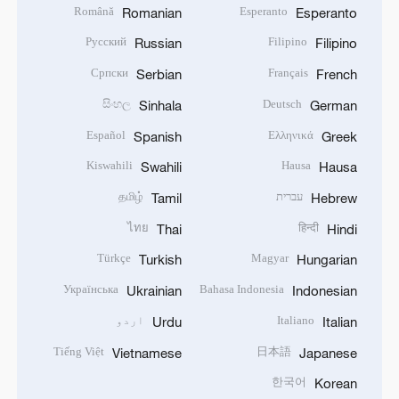
Română
Esperanto
Romanian
Esperanto
Русский
Filipino
Russian
Filipino
Српски
Français
Serbian
French
සිංහල
Deutsch
Sinhala
German
Español
Ελληνικά
Spanish
Greek
Kiswahili
Hausa
Swahili
Hausa
தமிழ்
עברית
Tamil
Hebrew
ไทย
हिन्दी
Thai
Hindi
Türkçe
Magyar
Turkish
Hungarian
Українська
Bahasa Indonesia
Ukrainian
Indonesian
اردو
Italiano
Urdu
Italian
Tiếng Việt
日本語
Vietnamese
Japanese
한국어
Korean