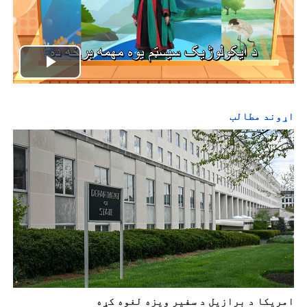
P
l
اړوند مطالب
a
y
V
i
d
e
امریکا د برازیل د سفیر ویزه لغوه کړه