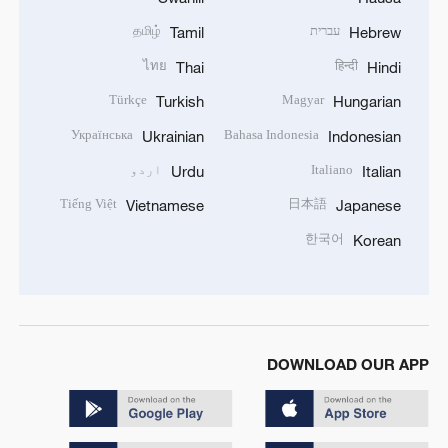
עברית
தமிழ்
Tamil
Hebrew
ไทย
हिन्दी
Thai
Hindi
Türkçe
Magyar
Turkish
Hungarian
Українська
Bahasa Indonesia
Ukrainian
Indonesian
Italiano
اردو
Urdu
Italian
Tiếng Việt
日本語
Vietnamese
Japanese
한국어
Korean
DOWNLOAD OUR APP