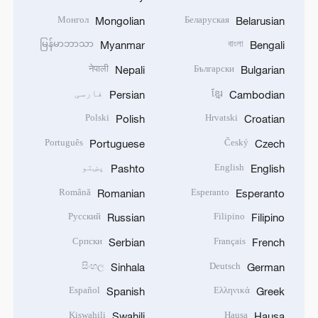
Монгол
Беларуская
Mongolian
Belarusian
မြန်မာဘာသာ
বাংলা
Myanmar
Bengali
नेपाली
Български
Nepali
Bulgarian
ខ្មែរ
فارسی
Persian
Cambodian
Polski
Hrvatski
Polish
Croatian
Português
Český
Portuguese
Czech
English
پښتو
Pashto
English
Română
Esperanto
Romanian
Esperanto
Русский
Filipino
Russian
Filipino
Српски
Français
Serbian
French
සිංහල
Deutsch
Sinhala
German
Español
Ελληνικά
Spanish
Greek
Kiswahili
Hausa
Swahili
Hausa