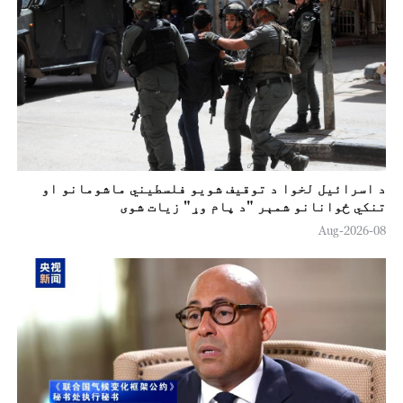
د اسرائيل لخوا د توقيف شویو فلسطیني ماشومانو او
تنکي ځوانانو شمېر "د پام وړ" زیات شوی
08-Aug-2026