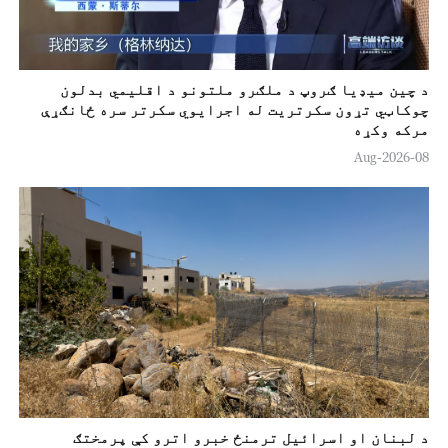
د چين ميډيا ګروپ د ملګرو ملتونو د اقلیمي بدلون
چوکاټي تړون سکرتريت له اجرایوي سکرتر سره ځانګړې
مرکه وکړه
08-Aug-2026
د لبنان او اسرائیل ترمنځ خبرو اترو کې پرمختګ