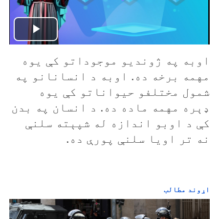
P
اوبه په ژونديو موجوداتو کې يوه
l
مهمه برخه ده. اوبه د انسانانو په
a
شمول مختلفو حيواناتو کې يوه
y
ډېره مهمه ماده ده. د انسان په بدن
کې د اوبو اندازه له شپېته سلنې
V
نه تر اويا سلنې پورې ده.
i
d
اړوند مطالب
e
o