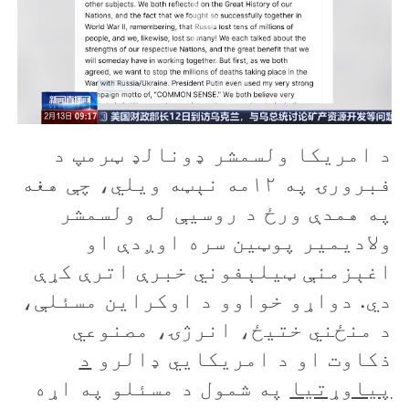
د امريکا ولسمشر ډونالډ ټرمپ د
فبرورۍ په ۱۲مه نېټه ويلي، چې هغه
په همدې ورځ د روسيې له ولسمشر
ولاديمير پوټين سره اوږدې او
اغېزمنې ټيلېفوني خبرې اترې کړې
دي. دواړو خواوو د اوکراين مسئلې،
د منځني ختيځ، انرژۍ، مصنوعي
ذکاوت او د امريکايي ډالرو
د
پياوړتیا
په شمول د مسئلو په اړه