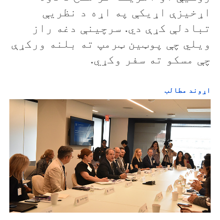
اړخيزې اړيکې په اړه د نظريې
تبادلې کړې دي. سرچینې دغه راز
ويلي چې پوټين ټرمپ ته بلنه ورکړې
چې مسکو ته سفر وکړي.
اړوند مطالب