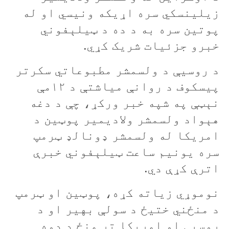
زيلينسکي سره اړيکه ونيسي او له
پوتین سره به د ده د ټيلېفوني
خبرو جزئیات شریک کړي.
د روسيې د ولسمشر مطبوعاتي سکرتر
پيسکوف د روانې مياشتې د ۱۲مې
نېټې په شپه خبر ورکړ، چې د دغه
هېواد ولسمشر ولاديمير پوټين د
امريکا له ولسمشر ډونالډ ټرمپ
سره يونیم ساعت ټيلېفوني خبرې
اترې کړې دي.
نوموړي زياته کړه، پوټين او ټرمپ
د منځني ختيځ د سولې بهير او د
روسيې او امريکا تر منځ د دوه