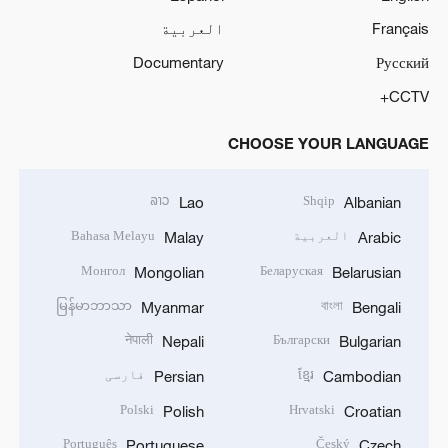
Français
العربية
Documentary
Русский
CCTV+
CHOOSE YOUR LANGUAGE
ລາວ
Shqip
Lao
Albanian
العربية
Bahasa Melayu
Malay
Arabic
Монгол
Беларуская
Mongolian
Belarusian
မြန်မာဘာသာ
বাংলা
Myanmar
Bengali
नेपाली
Български
Nepali
Bulgarian
ខ្មែរ
فارسی
Persian
Cambodian
Polski
Hrvatski
Polish
Croatian
Português
Český
Portuguese
Czech