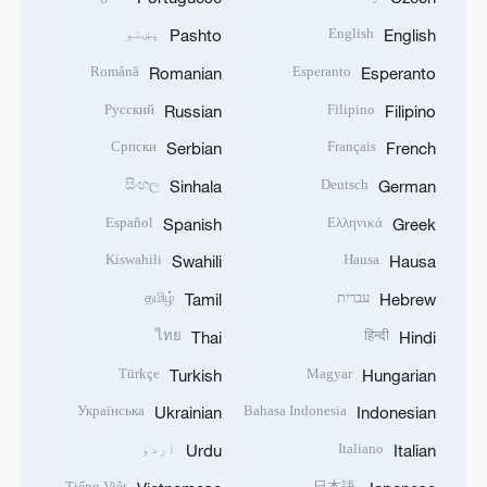
English
پښتو
Pashto
English
Română
Esperanto
Romanian
Esperanto
Русский
Filipino
Russian
Filipino
Српски
Français
Serbian
French
සිංහල
Deutsch
Sinhala
German
Español
Ελληνικά
Spanish
Greek
Kiswahili
Hausa
Swahili
Hausa
עברית
தமிழ்
Tamil
Hebrew
ไทย
हिन्दी
Thai
Hindi
Türkçe
Magyar
Turkish
Hungarian
Українська
Bahasa Indonesia
Ukrainian
Indonesian
Italiano
اردو
Urdu
Italian
Tiếng Việt
日本語