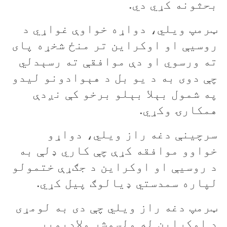
بحثونه کړي دي.
ټرمپ ويلي، دواړه خواوې غواړي د
روسيې او اوکراين تر منځ شخړه پای
ته ورسوي او دې موافقې ته رسېدلي
چې دوی به د یو بل د هېوادونو ليدو
په شمول بېلا بېلو برخو کې نږدې
همکارۍ وکړي.
سرچینې دغه راز ویلي، دواړو
خواوو موافقه کړې چې کاري ډلې به
د روسيې او اوکراین د جګړې ختمولو
لپاره سمدستي ډيالوګ پيل کړي.
ټرمپ دغه راز ویلي چې دی به لومړی
د اوکراين له ولسمشر ولاديمير