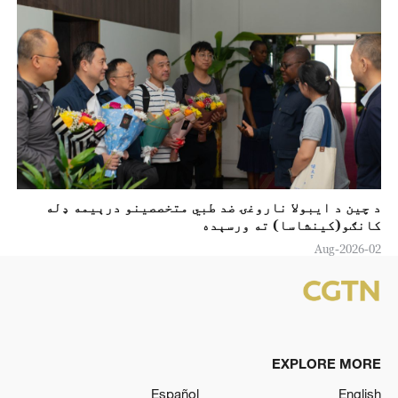
د چین د ايبولا ناروغۍ ضد طبي متخصصینو درېیمه ډله
کانګو(کينشاسا) ته ورسېده
02-Aug-2026
EXPLORE MORE
Español
English