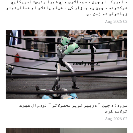
د امریکا او چین د سوداګرۍ ملي شورا رئیس: امریکايي
شرکتونه د چین په بازار کې د خپلو پانګو او فعالیتونو
زياتولو ته ژمن دي
02-Aug-2026
سروې: د چین " درېیو نویو محصولاتو " نړۍوال شهرت
ترلاسه کړی
02-Aug-2026