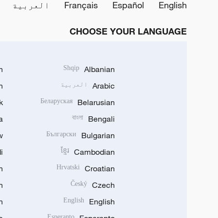
English
Español
Français
العربية
CHOOSE YOUR LANGUAGE
h
Shqip
Albanian
Arabic
العربية
n
k
Беларуская
Belarusian
a
বাংলা
Bengali
w
Български
Bulgarian
i
ខ្មែរ
Cambodian
n
Hrvatski
Croatian
n
Český
Czech
n
English
English
Esperanto