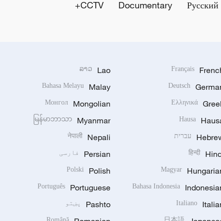
CCTV+
Documentary
Русский
ລາວ
Lao
Français
Frenc
Bahasa Melayu
Malay
Deutsch
Germa
Монгол
Mongolian
Ελληνικά
Gree
မြန်မာဘာသာ
Myanmar
Hausa
Haus
Hebre
עברית
Nepali
नेपाली
Hind
हिन्दी
Persian
فارسی
Polski
Polish
Magyar
Hungaria
Português
Portuguese
Bahasa Indonesia
Indonesia
Italia
Italiano
Pashto
پښتو
Română
日本語