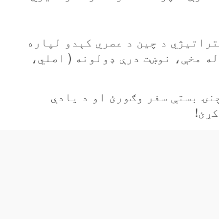
y
V
تراتیژي د چین د عصري کېدو لپاره
له مخې، نوښت درې ډولونه ( اصلي،
i
d
نۍ بستې سفر وګورئ او د يادې
e
ړئ!
o