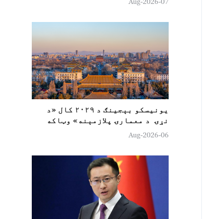
07-Aug-2026
یونیسکو بېجینګ د ۲۰۲۹ کال «د
نړۍ د معمارۍ پلازمېنه» وټاکه
06-Aug-2026