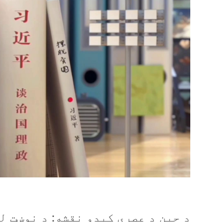
د چین د عصري کېدو نقشه: د نوښت ل