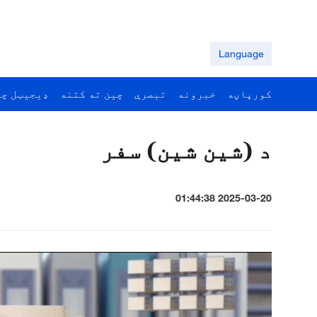
Language
کورپاڼه
خبرونه
تبصرې
چين ته کتنه
ډيجيټل چي
د (شین شین) سفر
2025-03-20 01:44:38