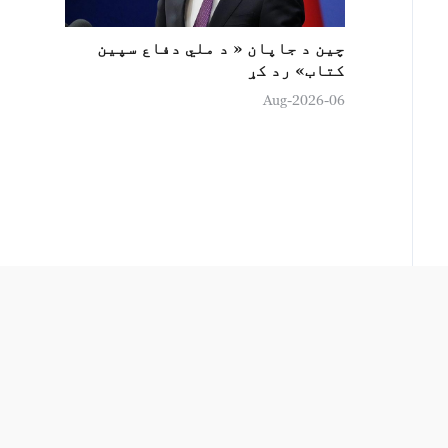
چين د جاپان « د ملي دفاع سپين
کتاب» رد کړ
06-Aug-2026