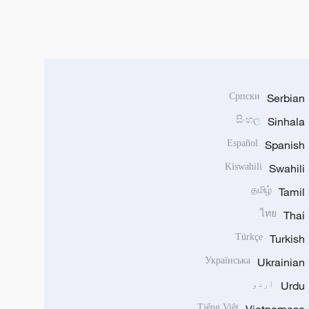
Српски
Serbian
සිංහල
Sinhala
Español
Spanish
Kiswahili
Swahili
தமிழ்
Tamil
ไทย
Thai
Türkçe
Turkish
Українська
Ukrainian
Urdu
اردو
Tiếng Việt