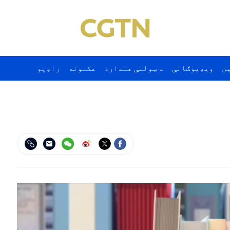
ن
ويډيوګانې
د ټولنې هنداره
عکسونه
راډيو