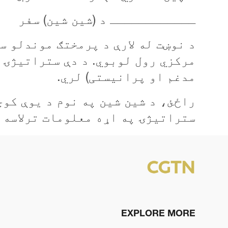
ــــــــــــ د (شین شین) سفر
د نوښت له لارې د پرمختګ موندلو س
مرکزي رول لوبوي. د دې ستراتیژۍ 
مدغم او پرانيستی) لري.
راځئ، د شین شین په نوم د یوې کوچ
ستراتیژۍ په اړه معلومات ترلاسه ک
EXPLORE MORE