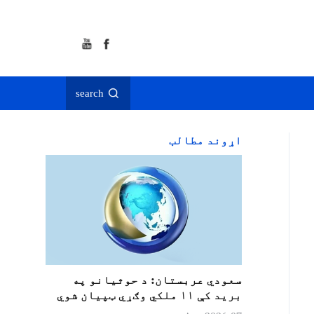
search
اړوند مطالب
سعودي عربستان: د حوثیانو په
برید کې ۱۱ ملکي وګړي ټپیان شوي