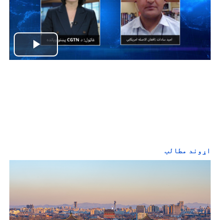
P
l
a
y
V
اړوند مطالب
i
d
e