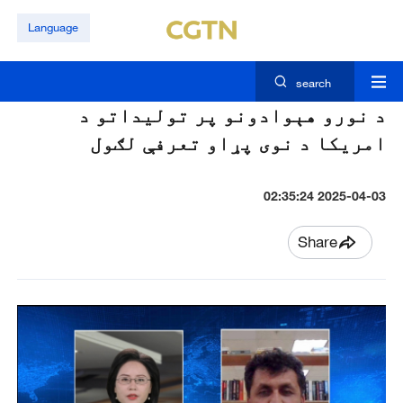
Language
search
د نورو هېوادونو پر توليداتو د
امريکا د نوی پړاو تعرفې لګول
2025-04-03 02:35:24
Share