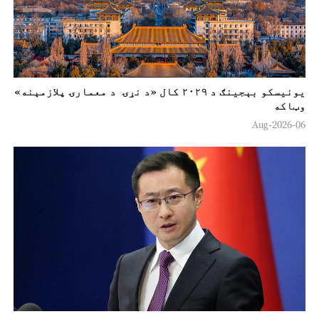
o
یونیسکو بېجینګ د ۲۰۲۹ کال «د نړۍ د معمارۍ پلازمېنه»
وټاکه
06-Aug-2026