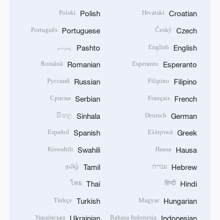
Polski
Hrvatski
Polish
Croatian
Português
Český
Portuguese
Czech
English
پښتو
Pashto
English
Română
Esperanto
Romanian
Esperanto
Русский
Filipino
Russian
Filipino
Српски
Français
Serbian
French
සිංහල
Deutsch
Sinhala
German
Español
Ελληνικά
Spanish
Greek
Kiswahili
Hausa
Swahili
Hausa
עברית
தமிழ்
Tamil
Hebrew
ไทย
हिन्दी
Thai
Hindi
Türkçe
Magyar
Turkish
Hungarian
Українська
Bahasa Indonesia
Ukrainian
Indonesian