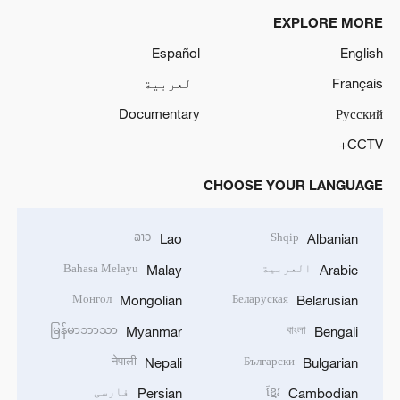
EXPLORE MORE
Español
English
Français
العربية
Documentary
Русский
CCTV+
CHOOSE YOUR LANGUAGE
ລາວ
Shqip
Lao
Albanian
العربية
Bahasa Melayu
Malay
Arabic
Монгол
Беларуская
Mongolian
Belarusian
မြန်မာဘာသာ
বাংলা
Myanmar
Bengali
नेपाली
Български
Nepali
Bulgarian
ខ្មែរ
فارسی
Persian
Cambodian