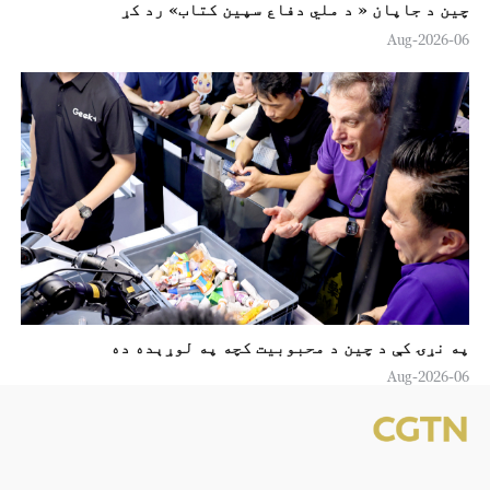
چين د جاپان « د ملي دفاع سپين کتاب» رد کړ
06-Aug-2026
په نړۍ کې د چين د محبوبیت کچه په لوړېده ده
06-Aug-2026