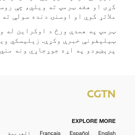
کړی او هغه ټرمپ ته ويلي، چې روس
ملاتړ کوي او اوسنۍ دنده سولې ته 
ټرمپ په همدې ورځ د اوکراين له و
ټيلېفونې خبرې وکړې. زېليسکي ويل
پرېښودو په اړه جوړجاړي ونه مني.
EXPLORE MORE
English
Español
Français
العربية