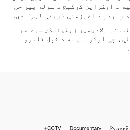
يه د اوکراين کړکېچ د سوله ييز حل
د رسېدو د اغېزمنې طريقې لټول دي.
لسمشر ولاديمير زېلينسکي سره هم
ي، چې اوکراين به د خپل قلمرو
CCTV+
Documentary
Русский