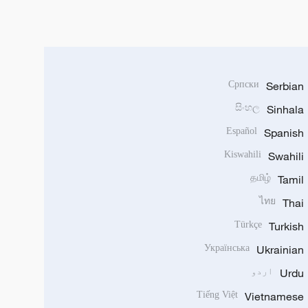
Српски
Serbian
සිංහල
Sinhala
Español
Spanish
Kiswahili
Swahili
தமிழ்
Tamil
ไทย
Thai
Türkçe
Turkish
Українська
Ukrainian
Urdu
اردو
Tiếng Việt
Vietnamese