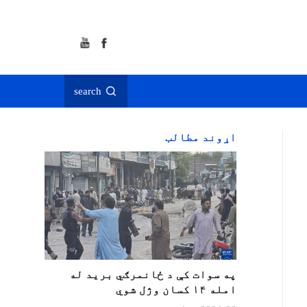
search
اړوند مطالب
په سوات کې د ځانمرګي برید له
امله ۱۴ کسان وژل شوي