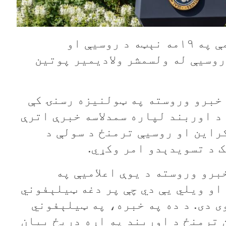
د امريکا ولسمشر ډونالډ ټرمپ د مې په ۱۹مه نېټه د روسيې او
روسيې له ولسمشر ولاديمير پوتين
خبرو وروسته په ټولنيزه رسنۍ کې
د اوربند لپاره سمدلاسه خبرې اترې
راين او روسيې ترمنځ د سولې د
ک د تسويدېدو امر وکړي.
برو وروسته د يوې اعلاميې په
او ویلي يې دي چې پر دغه ټيلېفوني
ی دی. د ده په خبره، په ټيلېفوني
 ترمنځ د اوربند په اړه دريځ بيان