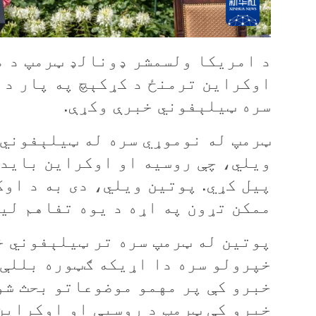
اوکراين ترمنځ د کړکېچ په پار د 
سره ټيلېفوني خبرې وکړې.
ټرمپ له نوموړي سره له ټيلېفوني 
ويلي، چې روسيه او اوکراين بايد 
پيل کړي. پوتين ويلي، دی به د اوک
ممکن تړون په اړه د يوه تفاهم لي
پوتين له ټرمپ سره تر ټيلېفوني خ
خپرولو سره دا اړیکه ګټوره بللې 
خبرو کې پر مهمو موضوعاتو بحث شو
خبرو کې ټرمپ د روسيې او اوکراين