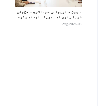
د چين د نړيوالې سوداګرۍ د هڅونې
شورا پلاوي له امریکا لیدنه وکړه
03-Aug-2026