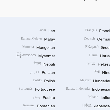
ລາວ
Lao
Français
Frenc
Bahasa Melayu
Malay
Deutsch
Germa
Монгол
Mongolian
Ελληνικά
Gree
မြန်မာဘာသာ
Myanmar
Hausa
Haus
Hebre
עברית
Nepali
नेपाली
Hind
हिन्दी
Persian
فارسی
Polski
Polish
Magyar
Hungaria
Português
Portuguese
Bahasa Indonesia
Indonesia
Italia
Italiano
Pashto
پښتو
Română
Romanian
日本語
Japanes