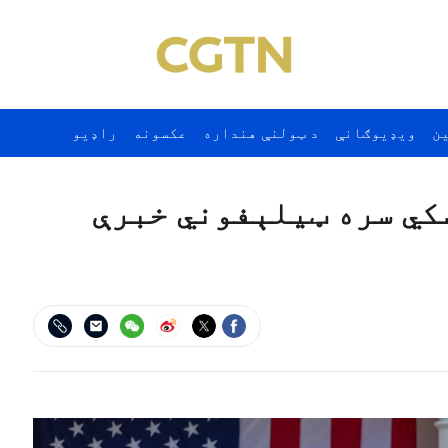
ن
ويډيوګانې
د ټولنې هنداره
عکسونه
راډيو
کي سره ټيلېفوني خبرې