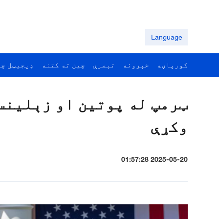
Language
کورپاڼه
خبرونه
تبصرې
چين ته کتنه
ډيجيټل چي
ټرمپ له پوتين او زېلينس
وکړې
2025-05-20 01:57:28