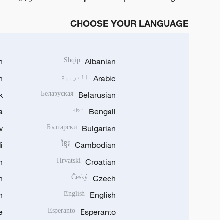
CHOOSE YOUR LANGUAGE
h
Shqip
Albanian
Arabic
العربية
n
k
Беларуская
Belarusian
a
বাংলা
Bengali
w
Български
Bulgarian
i
ខ្មែរ
Cambodian
n
Hrvatski
Croatian
n
Český
Czech
n
English
English
e
Esperanto
Esperanto