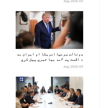
03-Aug-2026
ډونالډ ټرمپ: امريکا او ايران به
د اګست په ۳مه بیا خبرې پیل کړي
03-Aug-2026