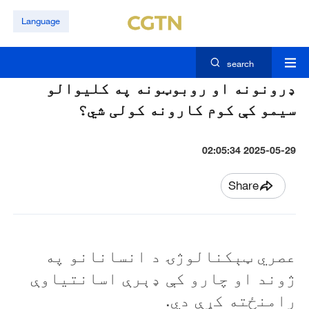
Language
search
ډرونونه او روبوټونه په کليوالو
سیمو کې کوم کارونه کولی شي؟
2025-05-29 02:05:34
Share
عصري ټېکنالوژۍ د انسانانو په
ژوند او چارو کې ډېرې اسانتياوې
رامنځته کړې دي.