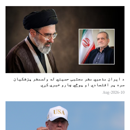
د ايران مذهبي مشر مجتبی حسیني له ولسمشر پزشکيان
سره پر اقتصادي او پوځي چارو خبرې کړي
10-Aug-2026