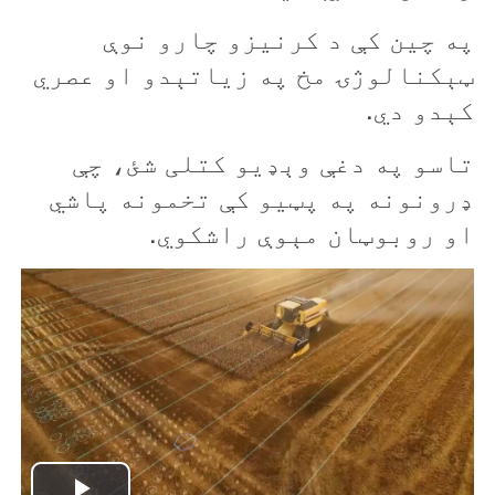
په چين کې د کرنيزو چارو نوې
ټېکنالوژۍ مخ په زیاتېدو او عصري
کېدو دي.
تاسو په دغې وېډيو کتلی شئ، چې
ډرونونه په پټيو کې تخمونه پاشي
او روبوټان مېوې راشکوي.