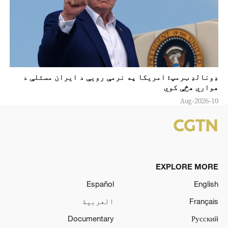
ډونالډ ټرمپ: امريکا په نرمې رويې د ايران مسئلې د
هواري هڅې کوي
10-Aug-2026
EXPLORE MORE
Español
English
Français
العربية
Documentary
Русский