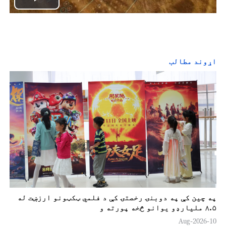
P
l
a
اړوند مطالب
y
V
i
d
e
o
په چين کې په دوبنۍ رخصتۍ کې د فلمي ټکټونو ارزښت له
۸.۵ مليارډو يوانو څخه پورته و
10-Aug-2026