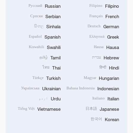
Русский
Filipino
Russian
Filipino
Српски
Français
Serbian
French
සිංහල
Deutsch
Sinhala
German
Español
Ελληνικά
Spanish
Greek
Kiswahili
Hausa
Swahili
Hausa
עברית
தமிழ்
Tamil
Hebrew
ไทย
हिन्दी
Thai
Hindi
Türkçe
Magyar
Turkish
Hungarian
Українська
Bahasa Indonesia
Ukrainian
Indonesian
Italiano
اردو
Urdu
Italian
Tiếng Việt
日本語
Vietnamese
Japanese
한국어
Korean