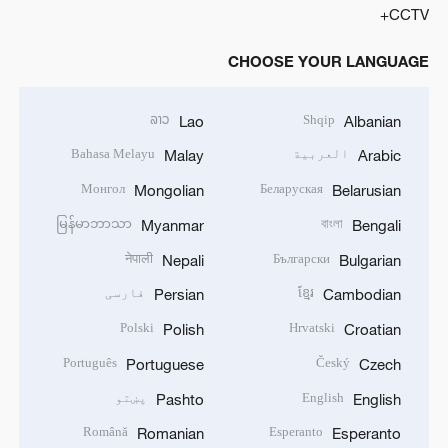
CCTV+
CHOOSE YOUR LANGUAGE
ລາວ
Shqip
Lao
Albanian
العربية
Bahasa Melayu
Malay
Arabic
Монгол
Беларуская
Mongolian
Belarusian
မြန်မာဘာသာ
বাংলা
Myanmar
Bengali
नेपाली
Български
Nepali
Bulgarian
ខ្មែរ
فارسی
Persian
Cambodian
Polski
Hrvatski
Polish
Croatian
Português
Český
Portuguese
Czech
English
پښتو
Pashto
English
Română
Esperanto
Romanian
Esperanto