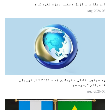
امریکا د برازیل د سفیر ویزه لغوه کړه
05-Aug-2026
په شينجيانګ کې د ترهګرۍ ضد د ۲۰۲۶ کال نړیوال
کنفرانس ترسره شو
05-Aug-2026