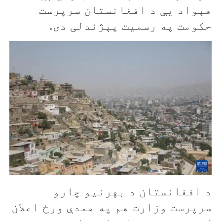
هېواد يې د افغانستان سرپرست
حکومت په رسمیت پېژندلی دی.
د افغانستان د بهرنیو چارو
سرپرست وزارت هم په همدې ورځ اعلان