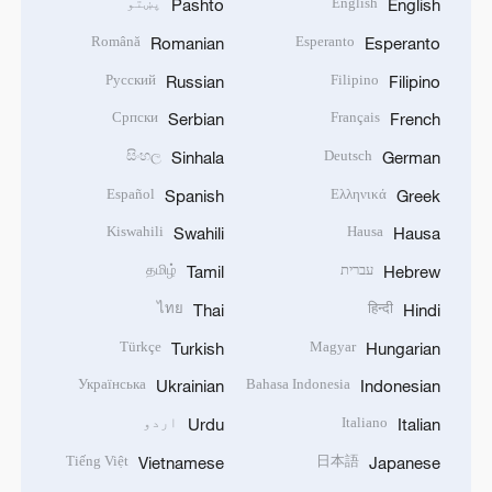
English
پښتو
Pashto
English
Română
Esperanto
Romanian
Esperanto
Русский
Filipino
Russian
Filipino
Српски
Français
Serbian
French
සිංහල
Deutsch
Sinhala
German
Español
Ελληνικά
Spanish
Greek
Kiswahili
Hausa
Swahili
Hausa
עברית
தமிழ்
Tamil
Hebrew
ไทย
हिन्दी
Thai
Hindi
Türkçe
Magyar
Turkish
Hungarian
Українська
Bahasa Indonesia
Ukrainian
Indonesian
Italiano
اردو
Urdu
Italian
Tiếng Việt
日本語
Vietnamese
Japanese