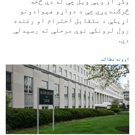
وکړ او ویې ویل چې له دې څخه
څرګندېږي چې د دواړو هېوادونو
اړیکې د متقابل احترام او رغنده
رول لرونکې نوې مرحلې ته رسېدلې
دي.
اړوند مطالب