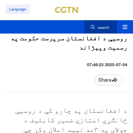
Language
search
روسیې د افغانستان سرپرست حکومت په
رسمیت وپېژاند
2025-07-04 07:46:23
Share
د افغانستان په چارو کې د روسیې
ځانګړي استازي ضمیر کابلوف د
جولای په ۳مه نېټه اعلان وکړ چې