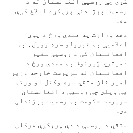
کړی چې روسیې افغانستان ته د
رسمیت پېژندنې پرېکړه ابلاغ کړې
ده.
دغه وزارت په همدې ورځ د یوې
اعلامیې په خپرولو سره وویل، په
افغانستان کې د روسیې سفیر
دمیتري ژیرنوف په همدې ورځ د
افغانستان له سرپرست خارجه وزیر
امیر خان متقي سره وکتل او ورته
یې ویلي چې روسیې د افغانستان
سرپرست حکومت په رسمیت پېژندلی
دی.
متقي د روسیې د دې پرېکړې هرکلی