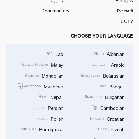
Français
العربية
Documentary
Русский
CCTV+
CHOOSE YOUR LANGUAGE
ລາວ
Shqip
Lao
Albanian
العربية
Bahasa Melayu
Malay
Arabic
Монгол
Беларуская
Mongolian
Belarusian
မြန်မာဘာသာ
বাংলা
Myanmar
Bengali
नेपाली
Български
Nepali
Bulgarian
ខ្មែរ
فارسی
Persian
Cambodian
Polski
Hrvatski
Polish
Croatian
Português
Český
Portuguese
Czech