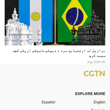
برازیل له ارجنټاین سره د ډیپلوماټیکو اړیکو کچه
ټیټه کړې
05-Aug-2026
EXPLORE MORE
Español
English