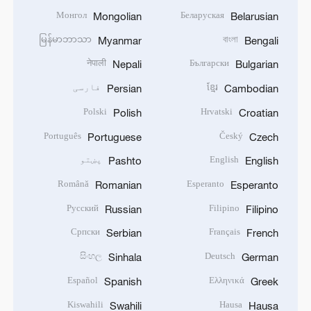
Монгол
Беларуская
Mongolian
Belarusian
မြန်မာဘာသာ
বাংলা
Myanmar
Bengali
नेपाली
Български
Nepali
Bulgarian
ខ្មែរ
فارسی
Persian
Cambodian
Polski
Hrvatski
Polish
Croatian
Português
Český
Portuguese
Czech
English
پښتو
Pashto
English
Română
Esperanto
Romanian
Esperanto
Русский
Filipino
Russian
Filipino
Српски
Français
Serbian
French
සිංහල
Deutsch
Sinhala
German
Español
Ελληνικά
Spanish
Greek
Kiswahili
Hausa
Swahili
Hausa