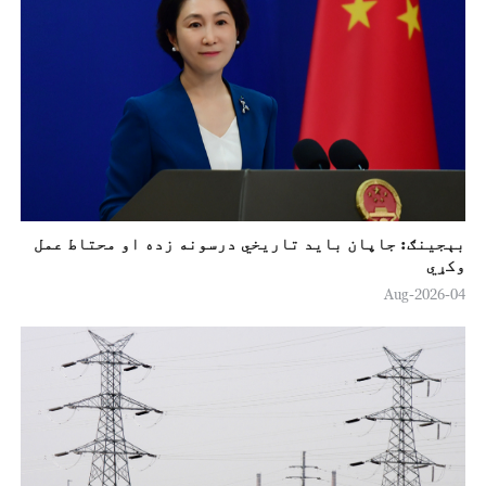
بېجینګ: جاپان باید تاریخي درسونه زده او محتاط عمل
وکړي
04-Aug-2026