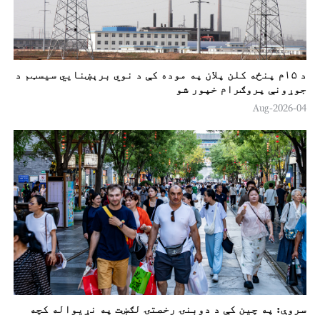
د ۱۵م پنځه کلن پلان په موده کې د نوي برېښنايي سیسټم د
جوړونې پروګرام خپور شو
04-Aug-2026
سروې: په چین کې د دوبنۍ رخصتۍ لګښت په نړیواله کچه