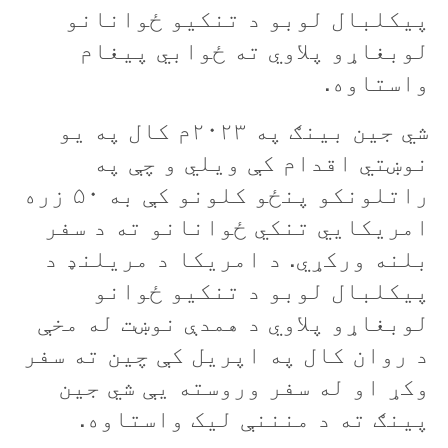
پيکلبال لوبو د تنکيو ځوانانو
لوبغاړو پلاوي ته ځوابي پيغام
واستاوه.
شي جين بينګ په ۲۰۲۳م کال په یو
نوښتي اقدام کې ویلي و چې په
راتلونکو پنځو کلونو کې به ۵۰ زره
امریکايي تنکي ځوانانو ته د سفر
بلنه ورکړي. د امریکا د مريلنډ د
پيکلبال لوبو د تنکيو ځوانو
لوبغاړو پلاوي د همدې نوښت له مخې
د روان کال په اپريل کې چين ته سفر
وکړ او له سفر وروسته يې شي جين
پينګ ته د منننې لیک واستاوه.