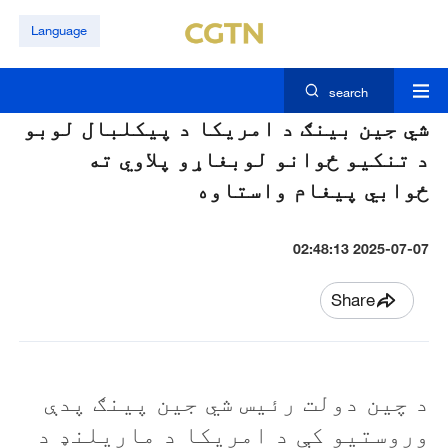
Language
search
شي جين بينګ د امریکا د پيکلبال لوبو
د تنکيو ځوانو لوبغاړو پلاوي ته
ځوابي پيغام واستاوه
2025-07-07 02:48:13
Share
د چين دولت رئیس شي جين پينګ پدې
وروستيو کې د امريکا د ماريلنډ د