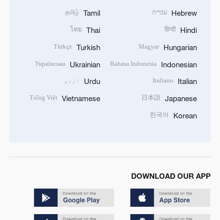
עברית
தமிழ்
Tamil
Hebrew
ไทย
हिन्दी
Thai
Hindi
Türkçe
Magyar
Turkish
Hungarian
Українська
Bahasa Indonesia
Ukrainian
Indonesian
Italiano
اردو
Urdu
Italian
Tiếng Việt
日本語
Vietnamese
Japanese
한국어
Korean
DOWNLOAD OUR APP