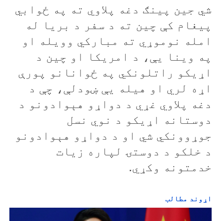
شي جين پينګ دغه پلاوي ته په ځوابي
پيغام کې چين ته د سفر د بريا له
امله نوموړي ته مبارکي وويله او
په وينا يې، د امريکا او چين د
اړيکو راتلونکي په ځوانانو پورې
اړه لري او هيله يې ښودلې، چې د
دغه پلاوي غړي د دواړو هېوادونو د
دوستانه اړيکو د نوي نسل
جوړوونکي شي او د دواړو هېوادونو
د خلکو د دوستۍ لپاره زیات
خدمتونه وکړي.
اړوند مطالب