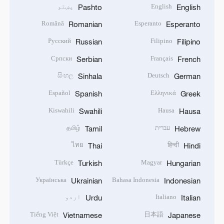
English
پښتو
Pashto
English
Română
Esperanto
Romanian
Esperanto
Русский
Filipino
Russian
Filipino
Српски
Français
Serbian
French
සිංහල
Deutsch
Sinhala
German
Español
Ελληνικά
Spanish
Greek
Kiswahili
Hausa
Swahili
Hausa
עברית
தமிழ்
Tamil
Hebrew
ไทย
हिन्दी
Thai
Hindi
Türkçe
Magyar
Turkish
Hungarian
Українська
Bahasa Indonesia
Ukrainian
Indonesian
Italiano
اردو
Urdu
Italian
Tiếng Việt
日本語
Vietnamese
Japanese