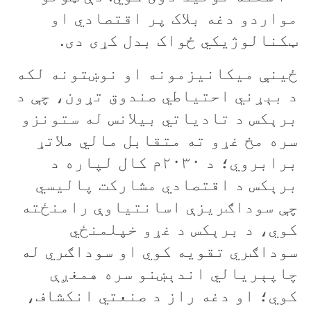
مواردو دغه بلاک پر اقتصادي او
ټکنالوژيکي ځواک بدل کړی دی.
ځينې ميکانيزمونه او نوښتونه لکه
د بېړني احتياطي صندوق تړون، چې د
برېکس د تادياتي بيلانس له ستونزو
سره مخ غړو ته متقابل مالي ملاتړ
برابروي؛ د ۲۰۳۰م کال لپاره د
برېکس د اقتصادي مشارکت پاليسي
چې سوداګريزې اسانتياوې رامنځته
کوي، د برېکس د غړو خپلمنځي
سوداګري تقويه کوي او سوداګري له
چاپېريالي اندېښنو سره همغږې
کوي؛ او دغه راز د صنعتي انکشاف،