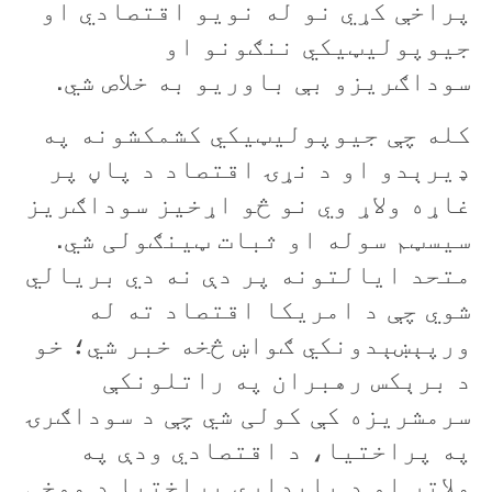
پراخې کړي نو له نويو اقتصادي او
جيوپوليټيکي ننګونو او
سوداګريزو بې باوريو به خلاص شي.
کله چې جيوپوليټيکي کشمکشونه په
ډيرېدو او د نړۍ اقتصاد د پاڼ پر
غاړه ولاړ وي نو څو اړخيز سوداګريز
سيسټم سوله او ثبات ټينګولی شي.
متحد ايالتونه پر دې نه دي بريالي
شوي چې د امريکا اقتصاد ته له
ورپېښېدونکي ګواښ څخه خبر شي؛ خو
د برېکس رهبران په راتلونکې
سرمشريزه کې کولی شي چې د سوداګرۍ
په پراختيا، د اقتصادي ودې په
ملاتړ او د پايدارې پراختيا د موخې