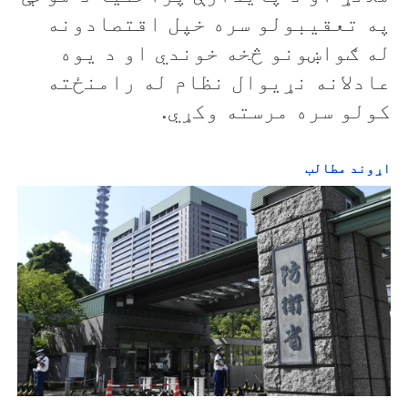
په تعقيبولو سره خپل اقتصادونه
له ګواښونو څخه خوندي او د يوه
عادلانه نړيوال نظام له رامنځته
کولو سره مرسته وکړي.
اړوند مطالب