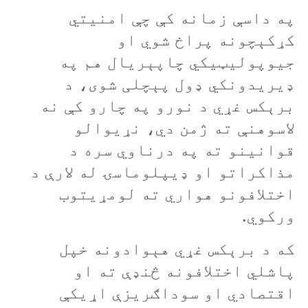
په داسې زمانه کې چې امنيتي
کړکېچونه پراخ شوي او
جيوپوليټيکي چاپېريال هم په
ډيريدونکي ډول پېچلی شوی، د
برېکس غړي د نورو په چارو کې نه
لاسوهنې ته ژمن دي، نړيوالو
قوانينو ته په درناوي سره د
مذاکراتو او ډيپلوماسۍ له لارې د
اختلافونو هواري ته لومړيتوب
ورکوي.
که د برېکس غړي هېوادونه خپل
پاشلي اختلافونه څنډې ته او
اقتصادي او سوداګريزې اړيکې