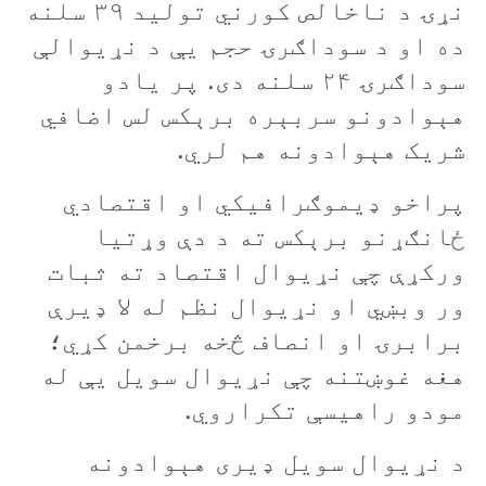
نړۍ د ناخالص کورني توليد ۳۹ سلنه
ده او د سوداګرۍ حجم یې د نړيوالې
سوداګرۍ ۲۴ سلنه دی. پر يادو
هېوادونو سربېره برېکس لس اضافي
شريک هېوادونه هم لري.
پراخو ډيموګرافيکي او اقتصادي
ځانګړنو برېکس ته د دې وړتيا
ورکړې چې نړيوال اقتصاد ته ثبات
ور وبښي او نړيوال نظم له لا ډيرې
برابرۍ او انصاف څخه برخمن کړي؛
هغه غوښتنه چې نړيوال سويل یې له
مودو راهيسې تکراروي.
د نړيوال سويل ډيری هېوادونه