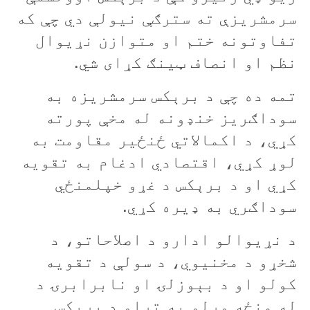
سرمشريزې ته سترګې نيولې دي چې که
تفاوتونه ختم او متوازن نړيوال
نظم او انصاف ټينګ کړای شي.
تمه ده چې د برېکس سرمشريزه به
سوداګريز خنډونه له مخې پورته
کړي، د اکمالاتي ځنځير مقاومت به
لوړ کړي، اقتصادي ادغام به تقويه
کړي او د برېکس د غړو خپلمنځي
سوداګري به ډيره کړي.
د نړيوالو ادارو د اصلاحاتو، د
شخړو د مخنيوي، د سولې د تقويه
کولو او د بېوزلۍ او نابرابرۍ د
له منځه وړلو په تړاو د برېکس