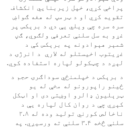
پراخې کړي، خپل زيربنايي انکشاف
تقويه کړي او د ټرمپ له هغه ګواښ
سره سره چې ويلي یې دي د برېکس پر
غړو به سل سلنې تعرفې ولګوي، ګڼ
شمېر هېوادونه په برېکس کې د
غړيتوب اخيستلو له لارې د انرژۍ د
لېږد د چټکولو لپاره استفاده کوي.
د برېکس د خپلمنځي سوداګرۍ حجم د
ځينو راپورونو له مخې له يو
ټرېليون ډالرو اوښتی دی او اټکل
کېږي چې د روان کال لپاره یې د
ناخالص کورني توليد وده له ۲.۸
سلنې څخه ۳.۴ سلنې ته ورسيږي. په