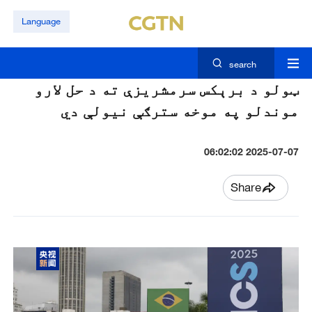
Language
search
ټولو د برېکس سرمشريزې ته د حل لارو
موندلو په موخه سترګې نيولې دي
2025-07-07 06:02:02
Share