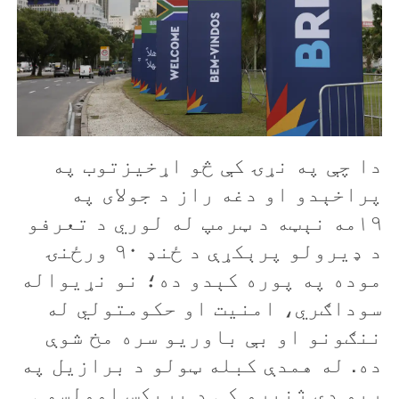
دا چې په نړۍ کې څو اړخيزتوب
په
پراخېدو او دغه راز د جولای په
۱۹مه نېټه د ټرمپ له لوري د تعرفو
د ډيرولو پرېکړې د ځنډ ۹۰ ورځنۍ
موده په پوره کېدو ده؛ نو نړيواله
سوداګري، امنيت او حکومتولي له
ننګونو او بې باوريو سره مخ شوې
ده. له همدې کبله ټولو د برازيل په
ريو ډي ژنيرو کې د برېکس اوولسمې