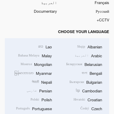
Français
العربية
Documentary
Русский
CCTV+
CHOOSE YOUR LANGUAGE
ລາວ
Shqip
Lao
Albanian
العربية
Bahasa Melayu
Malay
Arabic
Монгол
Беларуская
Mongolian
Belarusian
မြန်မာဘာသာ
বাংলা
Myanmar
Bengali
नेपाली
Български
Nepali
Bulgarian
ខ្មែរ
فارسی
Persian
Cambodian
Polski
Hrvatski
Polish
Croatian
Português
Český
Portuguese
Czech