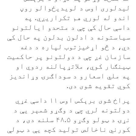
ليدلوری اوس د لويديځوالو روڼ
اندو له لوري هم تکراريږي. په
داسې حال کې چې د متحدو ايالتونو
سیاستونه د ادلون بدلون په حال کې
دي، د څو اړخيزتوب لپاره د دغه
سازمان غږ چې د دولتونو پر حاکميت
ټينګار کوي، ملاتړپالنه ردوي او
په ملي اسعارو د سوداګرۍ وړانديز
کوي تقويه شوی دی.
پراخ شوی برېکس اوس ۱۱ داسې غړي
دولتونه لري چې د وګړو شمېر یې د
نړۍ د ټولو وګړو ۴۸.۵ سلنه دی، د
کورني ناخالص توليد کچه یې د ټولې