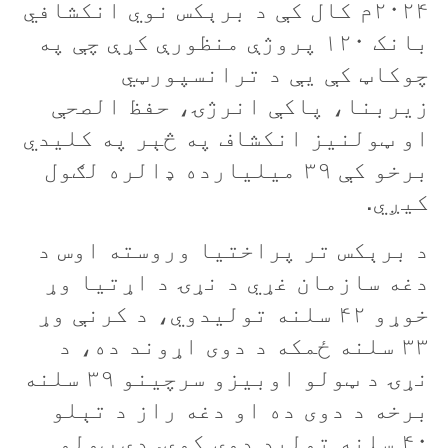
۲۰۲۴م کال کې د برېکس نوي انکشافي
بانک ۱۲۰ پروژې منظورې کړې چې په
چوکاټ کې یې د ترانسپورټي
زيربنا، پاکې انرژۍ، حفظ الصحې
او ټولنيز انکشاف په څېر په کليدي
برخو کې ۳۹ ميليارده ډالره لګول
کيږي.
د برېکس تر پراختيا وروسته اوس د
دغه سازمان غړي د نړۍ د اړتيا وړ
خوړو ۴۲ سلنه توليدوي، د کرنې وړ
۳۳ سلنه ځمکه د دوی اړوند ده، د
نړۍ د ټولو اوبیزو سرچينو ۳۹ سلنه
برخه د دوی ده او دغه راز د تېلو
۴۰ سلنه توليد دوی کوي. دې ټولو