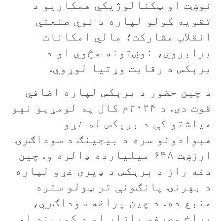
نوښت او ټکنالوژيکي همکاريو د
تقويه کولو لپاره د نوي صنعتي
انقلاب مشارکت؛ مالي امکانات
برابروي، نوښتونه هڅوي او د
برېکس د رقابت وړتيا لوړوي.
د چين حضور د برېکس لپاره اضافي
قوت دی. د ۲۰۲۴م کال په لومړيو نهو
مياشتو کې د برېکس له غړو
هېوادونو سره د بيجينګ د سوداګرۍ
ارزښت ۶۴۸ ميليارده ډالره و. چين
دغه راز د برېکس د ډيری غړو لپاره
د بهرنۍ پانګونې تر ټولو ستره
منبع ده. د چين پراخه سوداګري،
پراخ مصرفي بازار او د کمربند او