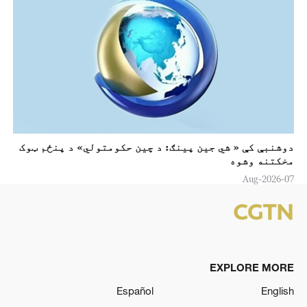
دوشنبې کې « شي جين پینګ: د چين حکومتولي» د پنځم ټوک
مخکتنه وشوه
07-Aug-2026
EXPLORE MORE
Español
English