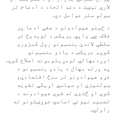
لارې نوښت د دغه اتحاد د ادغام تر
ټولو ستر عوامل دي.
د ځينو هېوادونو د هغې ادعا پر
خلاف چې وايي برېکس د لويديځ تر
سلطې لاندې بنسټونو رول کمزوری
کوي، برېکس د يادو بنسټونو
اوږدمهالي لومړيتوبونه اصلاح کوي.
په ورته مهال د يادو بنسټونو د
غړو هېوادونو تر منځ اقتصادي،
ټولنيزې او سياسي اړيکې تقويه
کوي او څنډې ته شوي هېوادونه د
تصميم نيونې اساسي جوړښتونو ته
راولي.