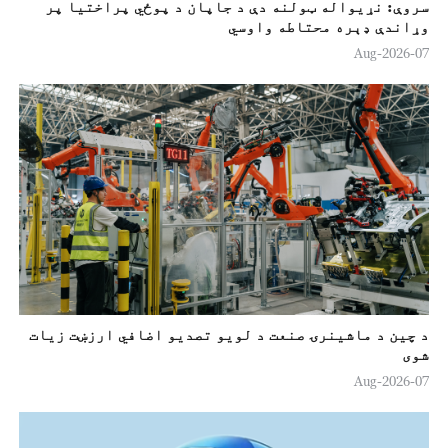
سروې: نړیواله ټولنه دې د جاپان د پوځي پراختیا پر
وړاندې ډېره محتاطه واوسي
07-Aug-2026
د چین د ماشینرۍ صنعت د لويو تصدیو اضافي ارزښت زيات
شوی
07-Aug-2026