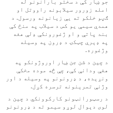
جو ښار کې د سختو بارانونو له
امله زورور سيلابونه راووتل او
ګڼو خلکو ته يې زيانونه ورسول. د
همدې سیمې يو کس د سيلاب په منځ کې
بند پاتې و او ژغورونکې ډلې هغه
په ډېرې چټکۍ د ډرون په وسيله
وژغوره.
د چين د شن جن ښار اوروژونکو په
هغې ودانې کې، چې څه موده مخکې
ونړېده، د ډرونونو په وسيله د اور
وژنې تمرينونه ترسره کړل.
د رسټورانټونو کارکوونکي د چين د
لوی دېوال لوړو سیمو ته د ډرونونو