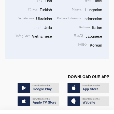
ไทย
हिन्दी
Thai
Hindi
Türkçe
Magyar
Turkish
Hungarian
Українська
Bahasa Indonesia
Ukrainian
Indonesian
Italiano
اردو
Urdu
Italian
Tiếng Việt
日本語
Vietnamese
Japanese
한국어
Korean
DOWNLOAD OUR APP
Copyright © 2024 CGTN.