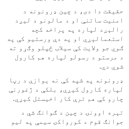
حقيقت دا دی، د چين ډرونونه د
امنيت ساتنې او د مالونو د لېږد
رالېږد لپاره په پراخه کچه
استعمالېږي او په دې ورستيو کې په
ګوي جو ولايت کې سيلاب ځپلو وګړو ته
د مرستو د رسولو لپاره هم کارول
شوي دي.
ډرونونه په شپه کې نه يوازې د رڼا
لپاره کارول کېږي، بلکې د ژغورنې
چارو کې هم ترې کار اخيستل کېږي.
تېره اوونۍ د چين د ګوانګ شي د
جوانګ قوم د کورواکۍ سيمې په ليو