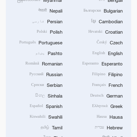
Myanmar
Bengali
नेपाली
Български
Nepali
Bulgarian
ខ្មែរ
فارسی
Persian
Cambodian
Polski
Hrvatski
Polish
Croatian
Português
Český
Portuguese
Czech
English
پښتو
Pashto
English
Română
Esperanto
Romanian
Esperanto
Русский
Filipino
Russian
Filipino
Српски
Français
Serbian
French
සිංහල
Deutsch
Sinhala
German
Español
Ελληνικά
Spanish
Greek
Kiswahili
Hausa
Swahili
Hausa
עברית
தமிழ்
Tamil
Hebrew