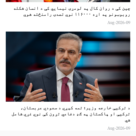
چين کې د روان کال په لومړۍ نیمایي کې د انسان شکله
روبوټونو په اړه ۱۱۶۰۰۰ نوې تصدۍ رامنځته شوې
09-Aug-2026
د ترکيې خارجه وزير: تمه کېږي د سعودي عربستان،
ترکيې او پاکستان په ګډ دفاعي تړون کې نوي غړي شامل
شي
09-Aug-2026