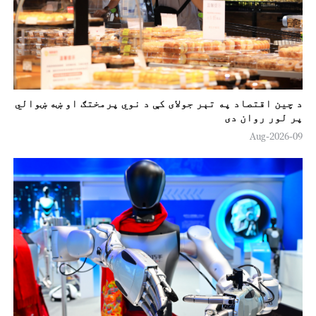
د چين اقتصاد په تېر جولای کې د نوي پرمختګ او ښه ښوالي
پر لور روان دی
09-Aug-2026