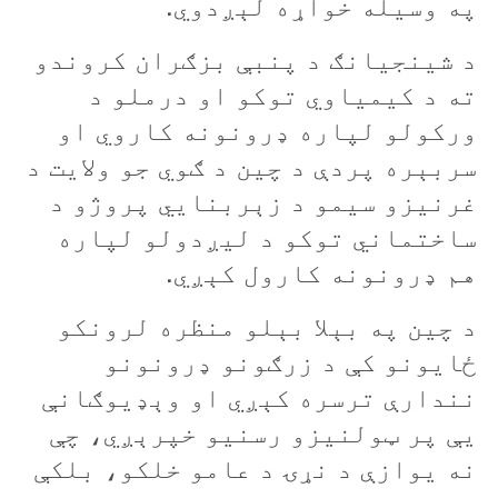
په وسيله خواړه لېږدوي.
د شينجيانګ د پنبې بزګران کروندو
ته د کيمياوي توکو او درملو د
ورکولو لپاره ډرونونه کاروي او
سربېره پردې د چين د ګوي جو ولايت د
غرنيزو سيمو د زېربنايي پروژو د
ساختماني توکو د ليږدولو لپاره
هم ډرونونه کارول کېږي.
د چين په بېلا بېلو منظره لرونکو
ځایونو کې د زرګونو ډرونونو
نندارې ترسره کېږي او وېډيوګانې
يې پر ټولنيزو رسنيو خپرېږي، چې
نه يوازې د نړۍ د عامو خلکو، بلکې