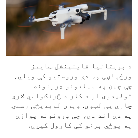
د برېتانيا فاينېنشل ټايمز
ورځپاڼې په دې وروستيو کې ويلي،
چې چين په ميليونو ډرونونه
توليدوي او د کار د څرنګوالي لارې
چارې یې لټوي. ډېری لوېدیځې رسنۍ
په دې اند دي، چې ډرونونه يوازې
په پوځي برخو کې کارول کيږي.