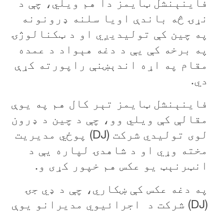
فاينېنشل ټايمز دا هم ويلي، چې د
نړۍ څه باندې اويا سلنه ډرونونه
په چين کې توليديږي او د ټکنالوژۍ
په برخه کې يې د دغه هېواد د عمده
مقام په اړه اندېښنې راپورته کړې
دي.
فاينېنشل ټايمز تېر کال هم په يوې
مقالې کې ويلي وو، چې د چين د ډرون
لوی توليدي شرکت (
DJ
)
پوځي مديريت
مخته وړي او د شاهدۍ لپاره یې د
انټرنېټ يو عکس هم خپور کړی و.
په دغه عکس کې ښکاري، چې د ډي جۍ
(
DJ
) شرکت د اجرائيوي مديرانو يوې