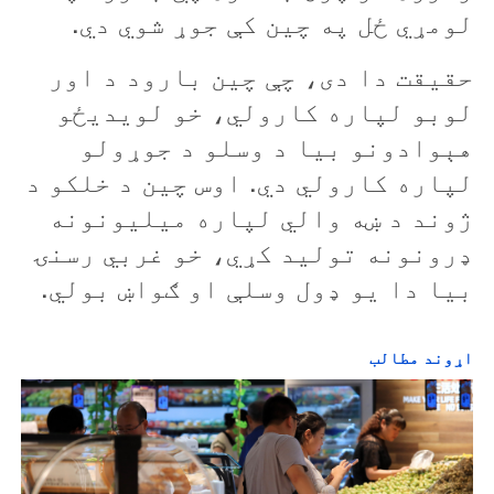
لومړي ځل په چين کې جوړ شوي دي.
حقیقت دا دی، چې چين بارود د اور
لوبو لپاره کارولي، خو لويديځو
هېوادونو بیا د وسلو د جوړولو
لپاره کارولي دي. اوس چين د خلکو د
ژوند د ښه والي لپاره ميليونونه
ډرونونه تولید کړي، خو غربي رسنۍ
بیا دا يو ډول وسلې او ګواښ بولي.
اړوند مطالب