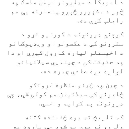
د امريکا د ميليونر ايلن ماسک په
څېر د مشهورو څېرو پاملرنه يې هم
راجلب کړې ده.
کوچني ډرونونه د کورنیو غړو د
سفرونو کې د عکسونو او وېډيوګانو
د اخيستلو لپاره کارول کېږي او دا
په حقيقت کې د چينايي سيلانيانو
لپاره يوه عادي چاره ده.
د چين په ځينو منظره لرونکو
ځايونو کې سيلانيان هم کولی شي، چې
ډرونونه په کرایه واخلي.
که تاريخ ته يوه ځغلنده کتنه
ولرو، نو پوی به شو، چې بارود په