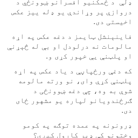
ډلې د ځمکنيو افسرانو ښوونځي د
دروازې پر وړاندې يو ډله ييز عکس
اخيستی دی.
فاينېنشل ټايمز د دغه عکس په اړه
مالومات نه درلودل او بې له څېړنې
او پلټنې يې خپور کړی و.
که دغې ورځپاڼې د ياد عکس په اړه
پلټنې کړې وای، نو ورته مالومه
شوې به وه، چې دغه ښوونځی د
ګرځندويانو لپاره يو مشهور ځای
دی.
ډرونونه په عمده توګه په کومو
وختونو کې ډېر کارول کېږي؟