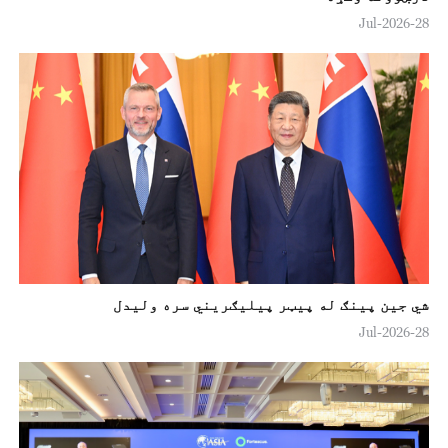
28-Jul-2026
شي جین پينګ له پيټر پيليګريني سره ولیدل
28-Jul-2026