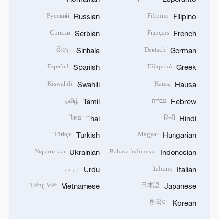
Русский
Filipino
Russian
Filipino
Српски
Français
Serbian
French
සිංහල
Deutsch
Sinhala
German
Español
Ελληνικά
Spanish
Greek
Kiswahili
Hausa
Swahili
Hausa
עברית
தமிழ்
Tamil
Hebrew
ไทย
हिन्दी
Thai
Hindi
Türkçe
Magyar
Turkish
Hungarian
Українська
Bahasa Indonesia
Ukrainian
Indonesian
Italiano
اردو
Urdu
Italian
Tiếng Việt
日本語
Vietnamese
Japanese
한국어
Korean