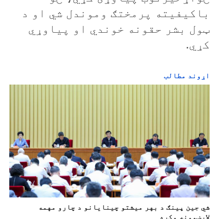
باکيفيته پرمختګ وموندل شي او د
ټول بشر حقونه خوندي او پياوړي
کړي.
اړوند مطالب
شي جین پینګ د بهر میشتو چينايانو د چارو مهمه
لارښوونه وکړه