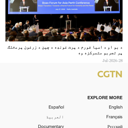
د بو او د اسيا فورم د پرت غونډه د چين د زرغون پرمختګ
پر تجربو متمرکزه وه
28-Jul-2026
EXPLORE MORE
Español
English
Français
العربية
Documentary
Русский