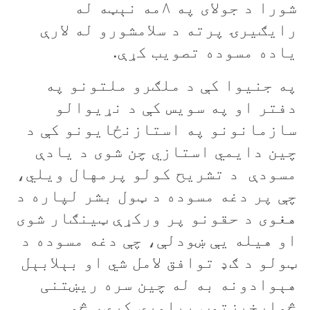
شورا د جولای په ۸مه نېټه له
رایګیرۍ پرته د سلامشورو له لارې
یاده مسوده تصويب کړې.
په جنيوا کې د ملګرو ملتونو په
دفتر او په سويس کې د نړيوالو
سازمانونو په استازنځايونو کې د
چين دايمي استازي چن شوی د یادې
مسودې د تشریح کولو پرمهال ویلي،
چې پر دغه مسوده د ټول بشر لپاره د
هغوی د حقونو پر ورکړې ټینګار شوی
او هيله يې ښودلې،‌ چې دغه مسوده د
ټولو د ګډ توافق لامل شي او بېلابېل
هېوادونه به له چين سره ريښتنی
څواړخيزتوب پياوړی کړي، څو