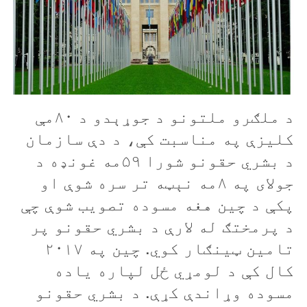
د‌ ملګرو ملتونو د جوړېدو د ۸۰مې
کليزې په مناسبت کې، د دې سازمان
د بشري حقونو شورا ۵۹مه غونډه د
جولای په ۸مه نېټه تر سره شوې او
پکې د چين هغه مسوده تصویب شوې چې
د پرمختګ له لارې د بشري حقونو پر
تامین ټینګار کوي. چين په ۲۰۱۷
کال کې د لومړي ځل لپاره ياده
مسوده وړاندې کړې.‌ د بشري‌ حقونو