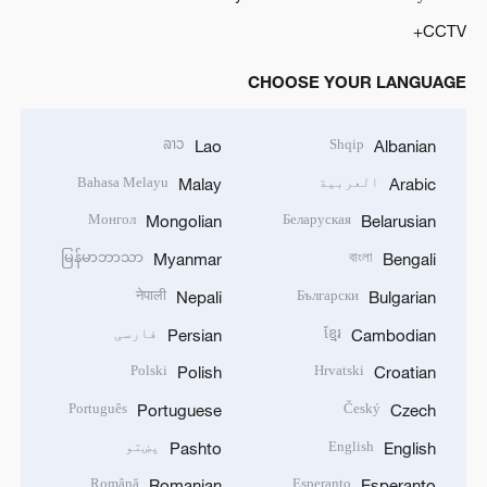
CCTV+
CHOOSE YOUR LANGUAGE
ລາວ
Shqip
Lao
Albanian
العربية
Bahasa Melayu
Malay
Arabic
Монгол
Беларуская
Mongolian
Belarusian
မြန်မာဘာသာ
বাংলা
Myanmar
Bengali
नेपाली
Български
Nepali
Bulgarian
ខ្មែរ
فارسی
Persian
Cambodian
Polski
Hrvatski
Polish
Croatian
Português
Český
Portuguese
Czech
English
پښتو
Pashto
English
Română
Esperanto
Romanian
Esperanto