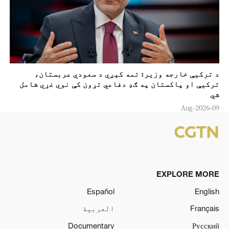
د ترکيې خارجه وزير: تمه کېږي د سعودي عربستان،
ترکيې او پاکستان په ګډ دفاعي تړون کې نوي غړي شامل
شي
09-Aug-2026
EXPLORE MORE
Español
English
Français
العربية
Documentary
Русский