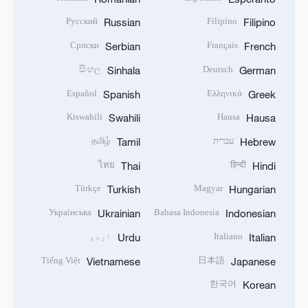
Русский
Filipino
Russian
Filipino
Српски
Français
Serbian
French
සිංහල
Deutsch
Sinhala
German
Español
Ελληνικά
Spanish
Greek
Kiswahili
Hausa
Swahili
Hausa
עברית
தமிழ்
Tamil
Hebrew
ไทย
हिन्दी
Thai
Hindi
Türkçe
Magyar
Turkish
Hungarian
Українська
Bahasa Indonesia
Ukrainian
Indonesian
Italiano
اردو
Urdu
Italian
Tiếng Việt
日本語
Vietnamese
Japanese
한국어
Korean