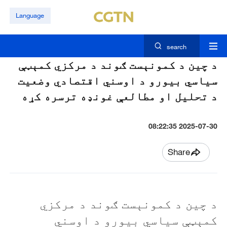
Language
search
د چين د کمونېست ګوند د مرکزي کمېټې
سياسي بيورو د اوسني اقتصادي وضعيت
د تحليل او مطالعې غونډه ترسره کړه
2025-07-30 08:22:35
Share
د چين د کمونېست ګوند د مرکزي
کمېټې سياسي بيورو د اوسني