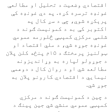
اقتصادي وضعيت د تحليل او مطالعې
غونډه ترسره کړه. په دې غونډه کې
پرېکړه شوې، چې د سږ کال په
اکتوبر کې به د کمونېست ګوند د
شلمې مرکزي کمېټې څلورمه عمومي
غونډه جوړه شي، د ملي اقتصاد او
ټولنيز پرمختګ د ۱۵م پنځه کلن پلان
د جوړولو لپاره به وړانديزونه
مطالعه شي او د روان کال د دوهمې
نيمايي د اقتصادي کارونو پلان به
جوړ شي.
د چين د کمونېست ګوند د مرکزي
کمېټې عمومي منشي شي جين پينګ د