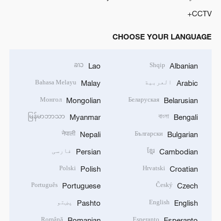
CCTV+
CHOOSE YOUR LANGUAGE
ລາວ
Shqip
Lao
Albanian
العربية
Bahasa Melayu
Malay
Arabic
Монгол
Беларуская
Mongolian
Belarusian
မြန်မာဘာသာ
বাংলা
Myanmar
Bengali
नेपाली
Български
Nepali
Bulgarian
ខ្មែរ
فارسی
Persian
Cambodian
Polski
Hrvatski
Polish
Croatian
Português
Český
Portuguese
Czech
English
پښتو
Pashto
English
Română
Esperanto
Romanian
Esperanto