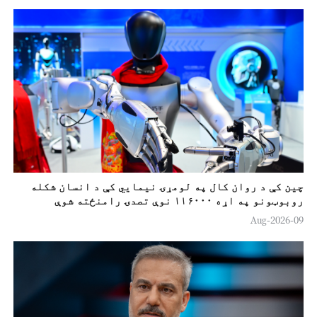
چين کې د روان کال په لومړۍ نیمایي کې د انسان شکله
روبوټونو په اړه ۱۱۶۰۰۰ نوې تصدۍ رامنځته شوې
09-Aug-2026