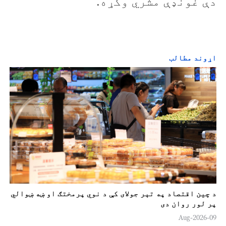
دې غونډې مشري وکړه.
اړوند مطالب
د چين اقتصاد په تېر جولای کې د نوي پرمختګ او ښه ښوالي
پر لور روان دی
09-Aug-2026