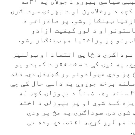
د چين د کمونېست ګوند د مرکزي کمېټې سیاسي بيورو د جولای په ۳۰مه
کچه د ورخلاصون او د بهرنۍ سوداګرۍ
ړتيا ټينګار وشو. پر صادراتو د
استونو او د لوړ کيفيت ازادو
ټونو پر پراختيا هم ټينګار وشو.
 سوداګري د ځايي اقتصاد او ټولنيز
. په نړۍ کې د سخت فقر د کمېدو يو
 پر ودې هېوادونو ور ګډيدل دي. دغه
ېوادونه د نړيوالې سوداګرۍ ۴۸ سلنه برخه جوړوي په داسې حال کې چې
په ۲۰۰۰م کال کې یې ونډه يوازې ۳۳ سلنه وه. ضمناً د بېوزلۍ کچه له
ډيره کمه شوې او پر بېوزلۍ د اخته
شوی دی. سوداګرۍ په مخ پر ودې
ت هم لوړ کړي، اقتصادي وده یې
.