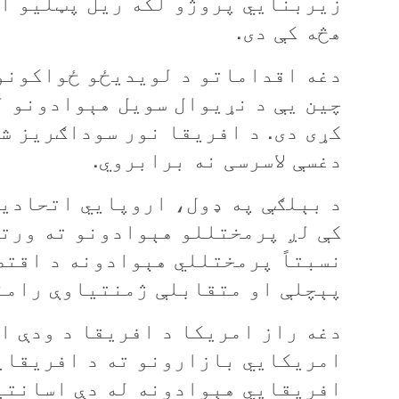
زيربنايي پروژو لکه ريل پټليو او
هڅه کې دی.
دغه اقداماتو د لويديځو ځواکونو 
چين یې د نړيوال سويل هېوادونو ل
کړی دی. د افريقا نور سوداګريز ش
دغسې لاسرسی نه برابروي.
د بېلګې په ډول، اروپايي اتحاديه
کې لږ پرمختللو هېوادونو ته ورت
نسبتاً پرمختللي هېوادونه د اقتص
پېچلې او متقابلې ژمنتياوې رامن
دغه راز امريکا د افريقا د ودې او
امريکايي بازارونو ته د افریقايي
افريقايي هېوادونه له دې اسانتيا