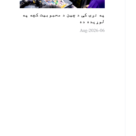
په نړۍ کې د چين د محبوبیت کچه په
لوړېده ده
06-Aug-2026