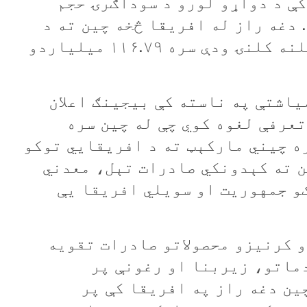
ريک دی. په ۲۰۲۴م کال کې د دواړو لورو د سوداګرۍ حجم
ېد. دغه راز له افريقا څخه چين ته د
کېدونکو صادراتو کچه هم په ۶.۹ سلنه کلنۍ ودې سره ۱۱۶.۷۹ ميلياردو
ياشتې په ناسته کې بيجينګ اعلان
دونو ټولې تعرفې لغوه کوي چې له چين سره
ه چيني مارکېټ ته د افريقايي توکو
ن ته کېدونکي صادرات تېل، معدني
ګو جمهوريت او سويلي افريقا یې
و کرنيزو محصولاتو صادرات تقويه
دماتو، زيربنا او رغونې پر
ين دغه راز په افريقا کې پر