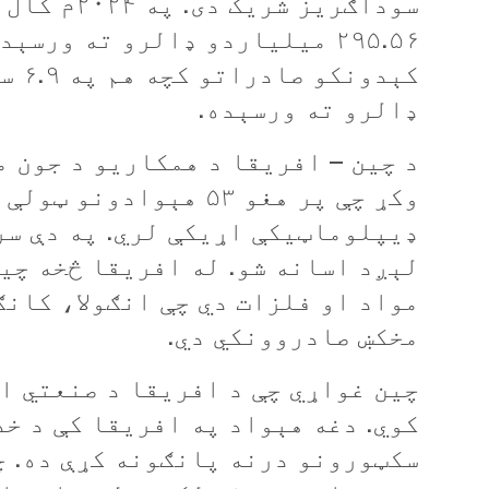
سوداګريز ش
۲۹۵.۵۶ ميلياردو ډالرو ته ورس
ډالرو ته ورسېده.
د چين – افريقا د همکاريو د جون م
وکړ چې پر هغو ۵۳ هېوا
ډيپلوماټيکې اړيکې لري. په دې سر
لېږد اسانه شو. له افريقا څخه چي
مواد او فلزات دي چې انګولا، کان
مخکښ صادروونکي دي.
چين غواړي چې د افريقا د صنعتي ا
کوي. دغه هېواد په افريقا کې د خ
سکټورونو درنه پانګونه کړې ده. چ