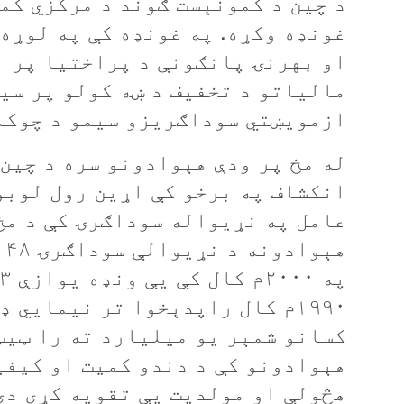
غونډه وکړه. په غونډه کې په لوړه 
او بهرنۍ پانګونې د پراختيا پر ا
مالياتو د تخفيف د ښه کولو پر سي
ازمويښتي سوداګريزو سيمو د چوکا
له مخ پر ودې هېوادونو سره د چين
انکشاف په برخو کې اړين رول لوبوي
عامل په نړيواله سوداګرۍ کې د مخ
ه
۱۹۹۰م کال راپدېخوا تر نيمايي 
کسانو شمېر يو ميليارد ته را ټيټ 
هېوادونو کې د دندو کميت او کيفي
هڅولې او مولديت یې تقويه کړی دی