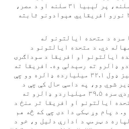
بوتسوانا ۳۷ سلنه، پر انګولا ۳۲ سلنه، پر لېبيا ۳۱ سلنه او د مصر،
ايتوپيا، او کېنيا په ګډون په ۲۹ نورو افريقايي هېوادونو ثابته
 سره د متحده ایالتونو له
اله دي. د متحده ايالتونو د
ده ايالتونو او افريقا د سوداګرۍ
 کال کې ۷۱.۶ ميلياردو ډالرو ته رسېدلې وه. افریقا ته
د متحده ايالتونو صادرات په ټوليز ډول ۳۲.۱ ميليارده ډالره وو چې
 په پرتله ۱۱.۹ سلنه ډير شوي وو، په داسې حال کې چې د
وارداتو کچه یې بيا په ۱.۹ سلنه ودې سره ۳۹.۵ ميلياردو ډالرو ته
تحده ايالتونو او افريقا تر منځ د
ده ډالره و. د پام وړ ټکی دا دی چې که څه هم
پاره د ټرمپ د ادارې دليل و، خو د