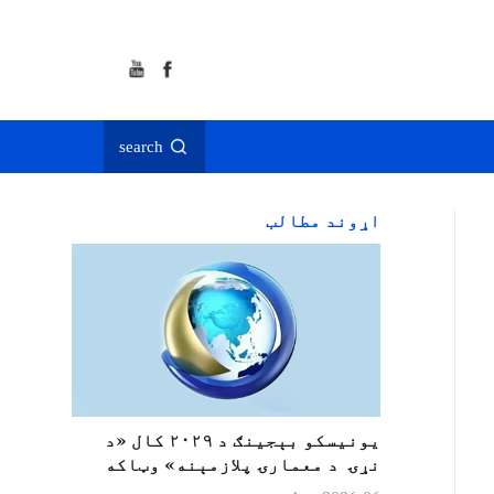
search
اړوند مطالب
یونیسکو بېجینګ د ۲۰۲۹ کال «د
نړۍ د معمارۍ پلازمېنه» وټاکه