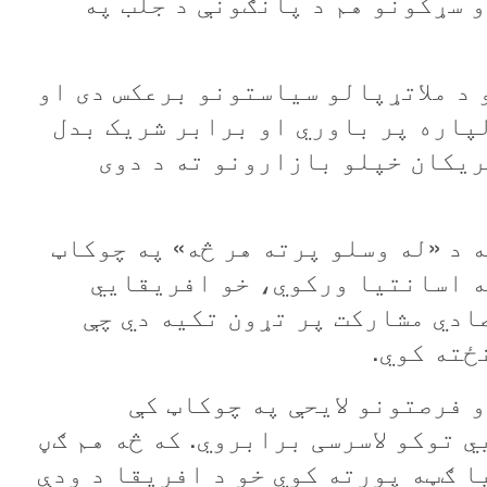
 سړکونو هم د پانګونې د جلب په
د ملاتړپالو سياستونو برعکس دی او
پاره پر باوري او برابر شريک بدل
ريکان خپلو بازارونو ته د دوی
 د «له وسلو پرته هر څه» په چوکاټ
ه اسانتيا ورکوي، خو افريقايي
ادي مشارکت پر تړون تکيه دي چې
ځته کوي.
 فرصتونو لايحې په چوکاټ کې
 توکو لاسرسی برابروي. که څه هم ګڼ
 ګټه پورته کوي خو د افريقا د ودې