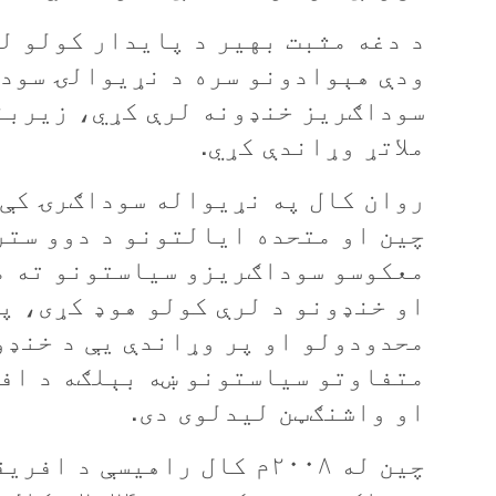
د دغه مثبت بهير د پايدار کولو ل
ودې هېوادونو سره د نړيوالۍ سودا
سوداګريز خنډونه لرې کړي، زيربن
ملاتړ وړاندې کړي.
روان کال په نړيواله سوداګرۍ کې 
چين او متحده ايالتونو د دوو ستر
معکوسو سوداګريزو سياستونو ته مخ
او خنډونو د لرې کولو هوډ کړی، په
محدودولو او پر وړاندې یې د خنډو
متفاوتو سياستونو ښه بېلګه د اف
او واشنګټن ليدلوی دی.
چين له ۲۰۰۸م کال راهيسې 