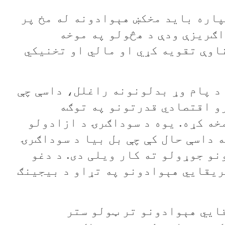
پاره بايد مخکښ هېوادونه له مخ پر
ګريزې ودې د هڅولو په موخه
اوې تقويه کړي او مالي او تخنيکي
د پام وړ بدلونونه راغلل، داسې چې
و اقتصادي قدرتونو په توګه
ه کړه. يوه د سوداګرۍ د ازادولو
 داسې حال کې چې بل بيا د سوداګرۍ
نو جوړولو ته کار ويلی دی. د دغو
ريقايي هېوادونو په تړاو د بيجينګ
د افريقايي هېوادونو تر ټولو ستر