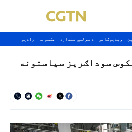
ن
ويډيوګانې
د ټولنې هنداره
عکسونه
راډيو
عکوس سوداګريز سياستونه