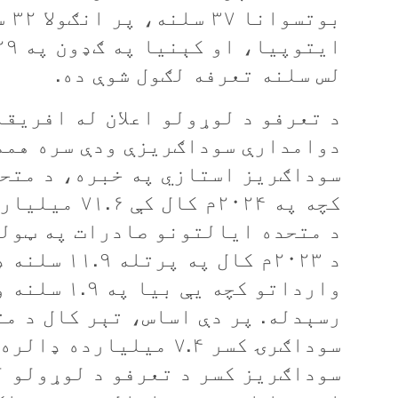
لس سلنه تعرفه لګول شوې ده.
د تعرفو د لوړولو اعلان له افريقا
دوامدارې سوداګريزې ودې سره هممه
سوداګريز استازي په خبره، د متح
کچه په ۲۰۲۴م
د ۲۰۲۳م کال
رسېدله. پر دې اساس، تېر کال د م
سوداګرۍ کسر ۷.۴ ميليار
سوداګريز کسر د تعرفو د لوړولو ل