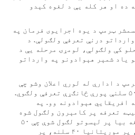
ه ده او هر کله یې د لغوه کېدو
 ولسمشر ټرمپ د يوه اجرايوی فرمان په
هېوادونو پر وارداتو درنې تعرفې ولګولې. د
لو کې ولګولې، لومړۍ مرحله یې د
و ياد شمېر هېوادونو په وارداتو
مپ د ادارې له لوري اعلان وشو چې
پر ۵۷ هېوادونو به له ۱۱ څخه تر ۵۰ سلنې پورې ځانګړې تعرفې ولګوي.
 ۵۷ هېوادونو له ډلې ۲۰ هغه افريقايي هېوادونه وو. په
يټه تعرفه پر کامېرون ولګول شوه
چې ۱۱ سلنه ده او تر ټولو لوړه هغه بيا پر لېسوتو لګول شوې چې ۵۰
سلنه ده. پر ماداګاسکار ۴۷ سلنه، پر موريتانيا ۴۰ سلنه، پر