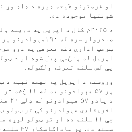
او فرصتونو لايحه ډيره د ډاډ وړ ن
شونتيا موجوده ده.
د ۲۰۲۵م کال د اپريل په دويمه
صادرولو سره له ۱۹۰
ټرمپ ادارې دغه تعرفې په دوو مرح
اپريل له پنځمې پيل شوه او د ټول
یې لس سلنه تعرفه ولګوله.
وروسته د اپريل په نهمه نېټه د ټر
د يادو
افريقايي هېوادونو کې تر ټولو ټ