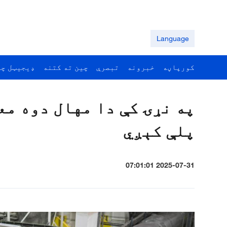
Language
کورپاڼه
خبرونه
تبصرې
چين ته کتنه
ډيجيټل چي
په نړۍ کې دا مهال دوه م
پلې کېږي
2025-07-31 07:01:01