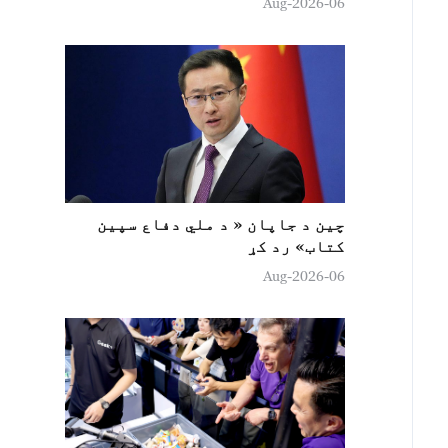
06-Aug-2026
چين د جاپان « د ملي دفاع سپين
کتاب» رد کړ
06-Aug-2026