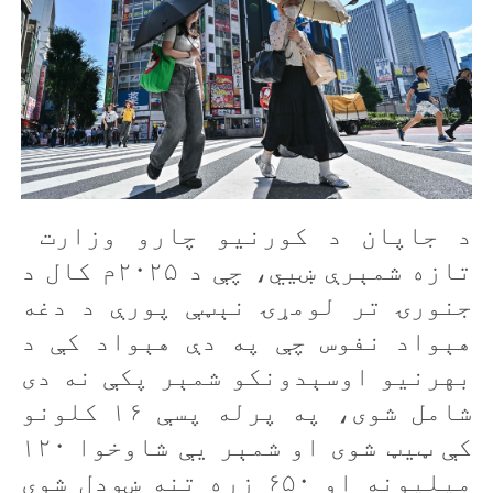
د جاپان د کورنيو چارو وزارت
تازه شمېرې ښيي، چې د ۲۰۲۵م کال د
جنورۍ تر لومړۍ نېټې پورې د دغه
هېواد نفوس چې په دې هېواد کې د
بهرنيو اوسېدونکو شمېر پکې نه دی
شامل شوی، په پرله پسې ۱۶ کلونو
کې ټيټ شوی او شمېر يې شاوخوا ۱۲۰
ميليونه او ۶۵۰ زره تنه ښودل شوی