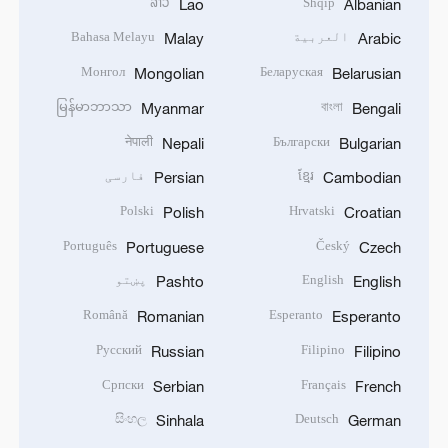
ລາວ
Shqip
Lao
Albanian
العربية
Bahasa Melayu
Malay
Arabic
Монгол
Беларуская
Mongolian
Belarusian
မြန်မာဘာသာ
বাংলা
Myanmar
Bengali
नेपाली
Български
Nepali
Bulgarian
ខ្មែរ
فارسی
Persian
Cambodian
Polski
Hrvatski
Polish
Croatian
Português
Český
Portuguese
Czech
English
پښتو
Pashto
English
Română
Esperanto
Romanian
Esperanto
Русский
Filipino
Russian
Filipino
Српски
Français
Serbian
French
සිංහල
Deutsch
Sinhala
German