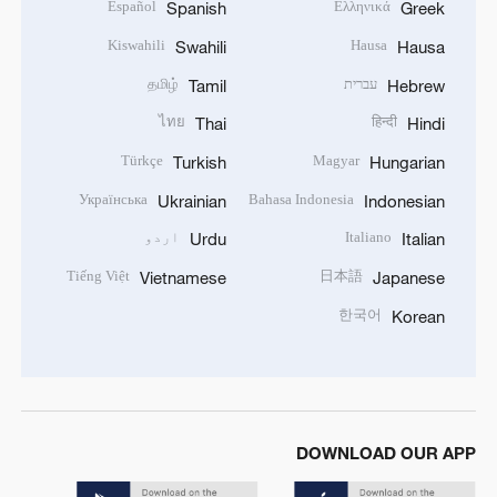
Español
Ελληνικά
Spanish
Greek
Kiswahili
Hausa
Swahili
Hausa
עברית
தமிழ்
Tamil
Hebrew
ไทย
हिन्दी
Thai
Hindi
Türkçe
Magyar
Turkish
Hungarian
Українська
Bahasa Indonesia
Ukrainian
Indonesian
Italiano
اردو
Urdu
Italian
Tiếng Việt
日本語
Vietnamese
Japanese
한국어
Korean
DOWNLOAD OUR APP