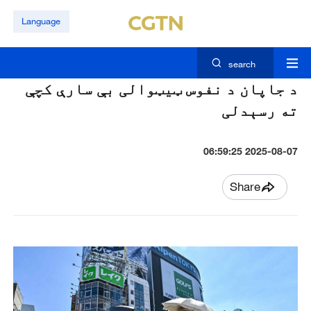
Language
search
د جاپان د نفوس ټيټوالی بې سارې کچې
ته رسېدلی
2025-08-07 06:59:25
Share