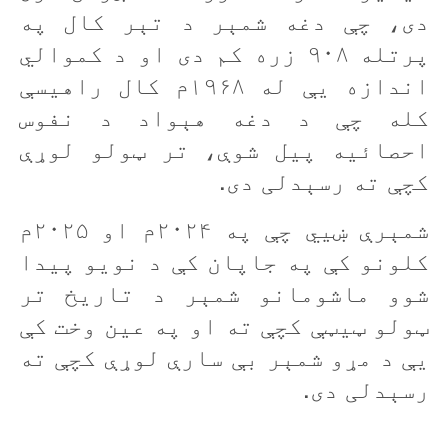
دی، چې دغه شمېر د تېر کال په
پرتله ۹۰۸ زره کم دی او د کموالي
اندازه يې له ۱۹۶۸م کال راهيسې
کله چې د دغه هېواد د نفوس
احصائيه پيل شوې، تر ټولو لوړې
کچې ته رسېدلی دی.
شمېرې ښيي چې په ۲۰۲۴م او ۲۰۲۵م
کلونو کې په جاپان کې د نويو پیدا
شوو ماشومانو شمېر د تاریخ تر
ټولو ټيټې کچې ته او په عين وخت کې
يې د مړو شمېر بې سارې لوړې کچې ته
رسېدلی دی.