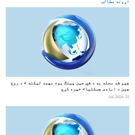
اړوند مطالب
چيو شه مجله به د شي جين پينګ يوه مهمه لیکنه » د روغ
چين د ابادۍ چټکتيا» خپره کړي
31-Jul-2026