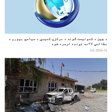
د چين د کمونېست ګوند د مرکزي کمېټې د سياسي بيورو د
مطالعې ۲۷مه غونډه ترسره شوه
31-Jul-2026