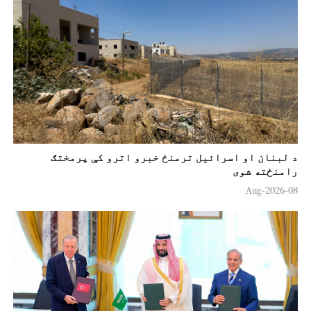
د لبنان او اسرائیل ترمنځ خبرو اترو کې پرمختګ
رامنځته شوی
08-Aug-2026