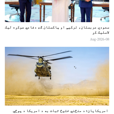
سعودي عربستان، ترکيې او پاکستان ګډ دفاعي هوکړه ليک
لاسليک کړ
08-Aug-2026
امريکايان: د منځني ختيځ ثبات به د امريکا د پوځي