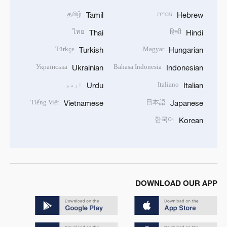
עברית
தமிழ்
Tamil
Hebrew
ไทย
हिन्दी
Thai
Hindi
Türkçe
Magyar
Turkish
Hungarian
Українська
Bahasa Indonesia
Ukrainian
Indonesian
Italiano
اردو
Urdu
Italian
Tiếng Việt
日本語
Vietnamese
Japanese
한국어
Korean
DOWNLOAD OUR APP