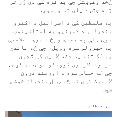
څخه وغوښتل چې په غزه کې دې ژر تر
ژره جګړه پای ته ورسوي.
په فلسطين کې د اسرائيل د اکثرو
بنديانو د کورنيو په استازيتوب
يوې ډلې په همدې ورځ د يوې اعلاميې
په خپرولو سره وويل، چې څه باندې
يو لک تنو په دغه لارين کې ګډون
درلود. لاريون کوونکو غوښتنه کړی،
چې له حماس سره د اوربند تړون
لاسليک کړي تر څو ټول بنديان خوشي
شي.
اړوند مطالب