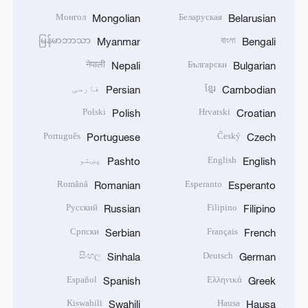
Монгол
Беларуская
Mongolian
Belarusian
မြန်မာဘာသာ
বাংলা
Myanmar
Bengali
नेपाली
Български
Nepali
Bulgarian
ខ្មែរ
فارسی
Persian
Cambodian
Polski
Hrvatski
Polish
Croatian
Português
Český
Portuguese
Czech
English
پښتو
Pashto
English
Română
Esperanto
Romanian
Esperanto
Русский
Filipino
Russian
Filipino
Српски
Français
Serbian
French
සිංහල
Deutsch
Sinhala
German
Español
Ελληνικά
Spanish
Greek
Kiswahili
Hausa
Swahili
Hausa