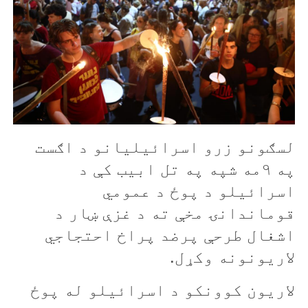
لسګونو زرو اسرائیلیانو د اګست
په ۹مه شپه په تل ابیب کې د
اسرائیلو د پوځ د عمومي
قوماندانۍ مخې ته د غزې ښار د
اشغال طرحې پرضد پراخ احتجاجي
لاریونونه وکړل.
لاریون کوونکو د اسرائیلو له پوځ