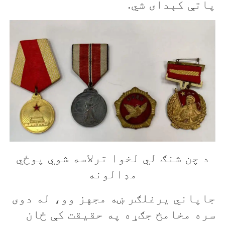
پاتې کېدای شي.
د چن شنګ لي لخوا ترلاسه شوي پوځي
مډالونه
جاپاني یرغلګر ښه مجهز وو، له دوی
سره مخامخ جګړه په حقیقت کې ځان