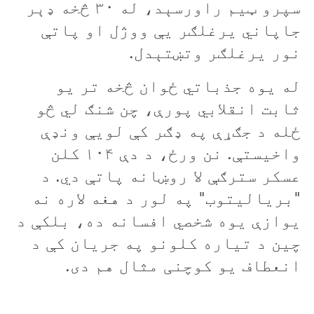
سپرو ټيم راورسېد، له ۳۰ څخه ډېر
جاپاني يرغلګر یې ووژل او پاتې
نور يرغلګر وتښتېدل.
له یوه جذباتي ځوان څخه تر یو
ثابت انقلابي پورې، چن شنګ لي څو
ځله د جګړې په ډګر کې لويې ونډې
واخيستې. نن ورځ، د دې ۱۰۴ کلن
عسکر سترګې لا روښانه پاتې دي. د
"بریالیتوب" په لور د هغه لاره نه
یوازې یوه شخصي افسانه ده، بلکې د
چین د تیاره کلونو په جریان کې د
انعطاف یو کوچنی مثال هم دی.