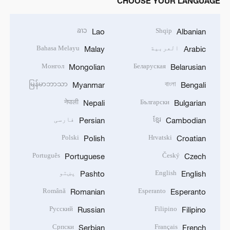
CHOOSE YOUR LANGUAGE
ລາວ
Shqip
Lao
Albanian
العربية
Bahasa Melayu
Malay
Arabic
Монгол
Беларуская
Mongolian
Belarusian
မြန်မာဘာသာ
বাংলা
Myanmar
Bengali
नेपाली
Български
Nepali
Bulgarian
ខ្មែរ
فارسی
Persian
Cambodian
Polski
Hrvatski
Polish
Croatian
Português
Český
Portuguese
Czech
English
پښتو
Pashto
English
Română
Esperanto
Romanian
Esperanto
Русский
Filipino
Russian
Filipino
Српски
Français
Serbian
French