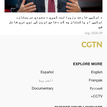
د ترکيې خارجه وزير: تمه کېږي د سعودي عربستان،
ترکيې او پاکستان په ګډ دفاعي تړون کې نوي غړي شامل
شي
09-Aug-2026
EXPLORE MORE
Español
English
Français
العربية
Documentary
Русский
CCTV+