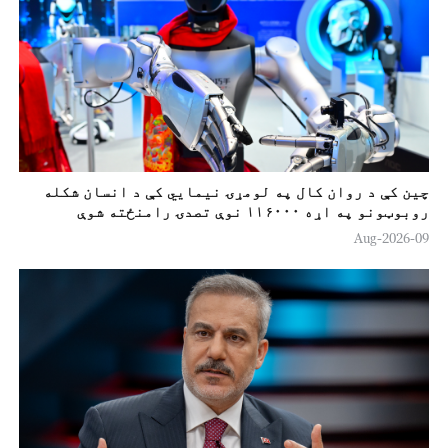
چين کې د روان کال په لومړۍ نیمایي کې د انسان شکله
روبوټونو په اړه ۱۱۶۰۰۰ نوې تصدۍ رامنځته شوې
09-Aug-2026