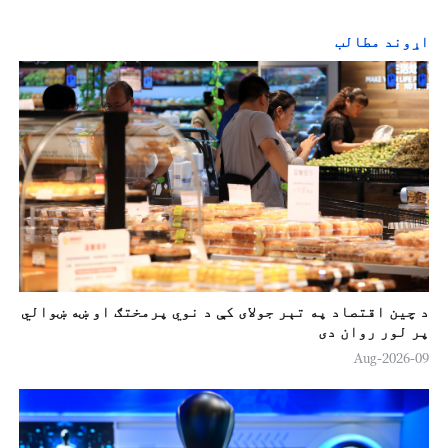
اړوند مطالب
د چين اقتصاد په تېر جولای کې د نوي پرمختګ او ښه ښوالي
پر لور روان دی
09-Aug-2026