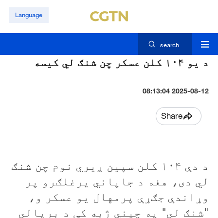
Language
search
د یو ۱۰۴ کلن عسکر چن شنګ لي کیسه
2025-08-12 08:13:04
Share
د دې ۱۰۴ کلن سپين ږیري نوم چن شنګ
لي دی، هغه د جاپاني يرغلګرو پر
وړاندې جګړې پرمهال يو عسکر و،
"شنګ لي" په چيني ژبه کې د بريالي