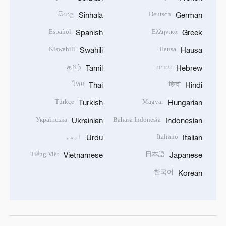
සිංහල
Deutsch
Sinhala
German
Español
Ελληνικά
Spanish
Greek
Kiswahili
Hausa
Swahili
Hausa
עברית
தமிழ்
Tamil
Hebrew
ไทย
हिन्दी
Thai
Hindi
Türkçe
Magyar
Turkish
Hungarian
Українська
Bahasa Indonesia
Ukrainian
Indonesian
Italiano
اردو
Urdu
Italian
Tiếng Việt
日本語
Vietnamese
Japanese
한국어
Korean