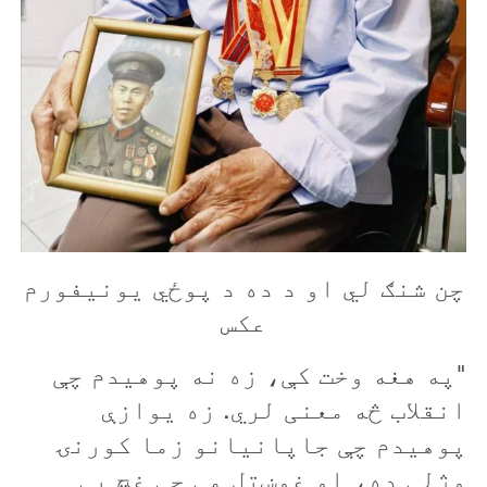
چن شنګ لي او د ده د پوځي یونیفورم
عکس
"په هغه وخت کې، زه نه پوهیدم چې
انقلاب څه معنی لري. زه یوازې
پوهیدم چې جاپانیانو زما کورنۍ
وژلې ده
، او غوښتل مې چې غچ يې