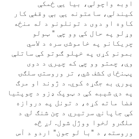
اوبه واچولې، بیا یې ځمکې
کيندلې، ساعتونه يې بې وقفې کار
کاوه او دوی د تونلونو د له منځه
وړلو په حال کې وو چې " ټولو
چریکانو په خاموشۍ سره د لاسي
بمونو کړۍ په خپلو ګوتو کې ساتلې
وې، چمتو وو چې که چیرې د دوی
پټنځای کشف شي، تر وروستۍ سلګۍ
پورې به جګړه کوي. د ژوند او مرګ
په دې شېبه کې د ټوپک ډزو د چوپتیا
فضا ماته کړه، د تونل په دروازه
کې جاپاني سرتیري د چن شنګ لي د
ملګرو لخوا ووژل شول. لږ څه
وروسته، د "با لو جون" اردو د آس