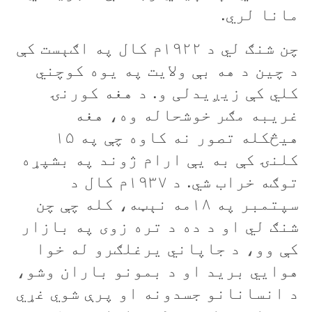
مانا لري.
چن شنګ لي د ۱۹۲۲م کال په اګېست کې
د چین د هه بې ولایت په یوه کوچني
کلي کې زیږیدلی و. د هغه کورنۍ
غریبه مګر خوشحاله وه، هغه
هیڅکله تصور نه کاوه چې په ۱۵
کلنۍ کې به يې ارام ژوند په بشپړه
توګه خراب شي. د ۱۹۳۷م کال د
سپتمبر په ۱۸مه نېټه، کله چې چن
شنګ لي او د ده د تره زوی په بازار
کې وو، د جاپاني يرغلګرو له خوا
هوايي بريد او د بمونو باران وشو،
د انسانانو جسدونه او پرې شوي غړي