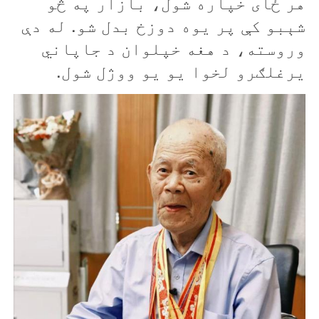
هر ځای خپاره شول، بازار په څو
شېبو کې پر یوه دوزخ بدل شو. له دې
وروسته، د هغه خپلوان د جاپاني
يرغلګرو لخوا یو یو ووژل شول.