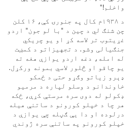
واخلم!"
د ۱۹۳۸م کال په جنورۍ کې، ۱۶ کلن
چن شنګ لي د چين د "با لو جون" اردو
غړیتوب تر لاسه کړ او یو چریکي
جنګیالی وشو. د تجهیزاتو د کمښت
له امله، دغه اردو يوازې هغه ته
یو چاقو او څلور لاسي بمونه ورکړل.
ډېرو زياتو وګړو حتی د ځمکو
خاوندانو د وسلو لپاره د مرمیو
ډکولو له دوی سره مرستې کړې، ځکه
هر چا د خپلو کورونو د ساتنې هيله
درلوده او دا يې ګڼله چې یوازې د
خپلو کورونو په ساتنې سره ژوندي