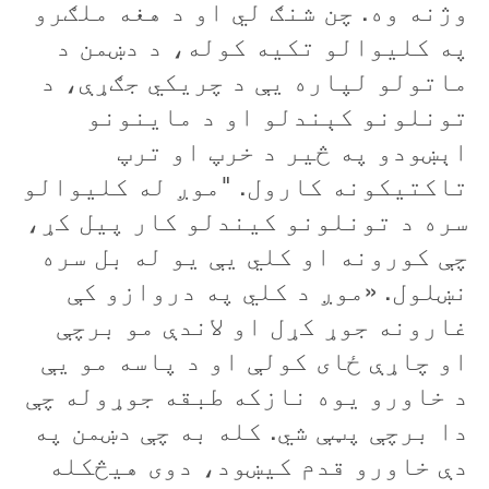
وژنه وه. چن شنګ لي او د هغه ملګرو
په کلیوالو تکیه کوله، د دښمن د
ماتولو لپاره یې د چریکي جګړې، د
تونلونو کېندلو او د ماینونو
اېښودو په څیر د خرپ او ترپ
تاکتیکونه کارول. "موږ له کلیوالو
سره د تونلونو کیندلو کار پيل کړ،
چې کورونه او کلي يې یو له بل سره
نښلول. «موږ د کلي په دروازو کې
غارونه جوړ کړل او لاندې مو برچې
او چاړې ځای کولې او د پاسه مو يې
د خاورو یوه نازکه طبقه جوړوله چې
دا برچې پټې شي. کله به چې دښمن په
دې خاورو قدم کیښود، دوی هیڅکله