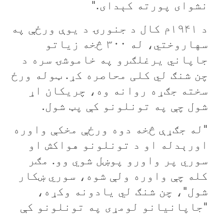
نشوای پورته کېدای."
د ۱۹۴۱م کال د جنورۍ د یوې ورځې په
سهاروختي، له ۳۰۰ څخه زیاتو
جاپاني يرغلګرو په خاموشۍ سره د
چن شنګ لي کلی محاصره کړ. ټوله ورځ
سخته جګړه روانه وه، چریکان اړ
شول چې په تونلونو کې پټ شول.
"له جګړې څخه دوه ورځې مخکې
واوره
اورېدله او د تونلونو هواکش او
سوري پر واورو پوښل شوي وو. مګر
کله چې واوره ولې شوه، سوري ښکار
شول"، چن شنګ لي یادونه وکړه،
"جاپانيانو لومړی په تونلونو کې