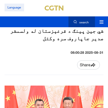
Language
search
شي جين پينګ د قرغېزستان له ولسمشر
صدير جاپاروف سره وکتل
2025-08-31 08:00:28
Share