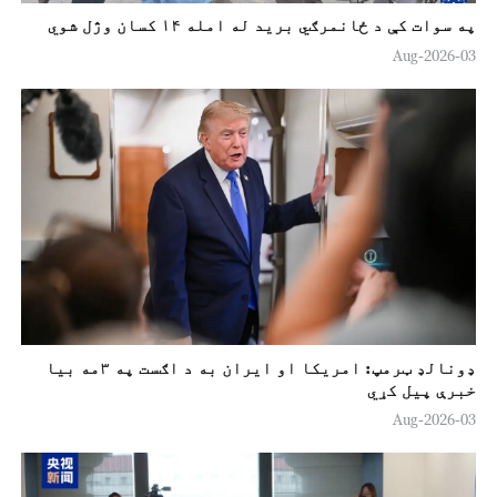
په سوات کې د ځانمرګي برید له امله ۱۴ کسان وژل شوي
03-Aug-2026
ډونالډ ټرمپ: امريکا او ايران به د اګست په ۳مه بیا
خبرې پیل کړي
03-Aug-2026