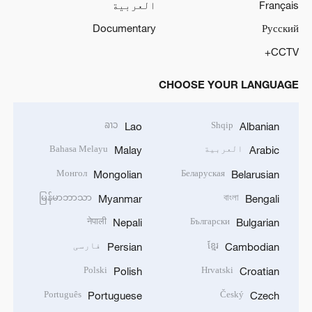
Français
العربية
Documentary
Русский
CCTV+
CHOOSE YOUR LANGUAGE
ລາວ
Shqip
Lao
Albanian
العربية
Bahasa Melayu
Malay
Arabic
Монгол
Беларуская
Mongolian
Belarusian
မြန်မာဘာသာ
বাংলা
Myanmar
Bengali
नेपाली
Български
Nepali
Bulgarian
ខ្មែរ
فارسی
Persian
Cambodian
Polski
Hrvatski
Polish
Croatian
Português
Český
Portuguese
Czech