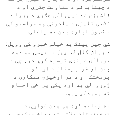
د چينایانو د مقاومت جګړې او د
فاشيزم ضد نړيوالې جګړې د بريا د
۸۰مې کليزې د يادونې په مراسمو کې
د ګډون لپاره چين ته راغلی.
شي جين پينګ په خپلو خبرو کې وویل:
د روان کال له پیل راهيسې مو دوه
بريالۍ غونډې ترسره کړې دي، چې د
چين او قرغېزستان د اړيکو د
پرمختګ او د هر اړخيزې همکارۍ د
ژوروالي په اړه پکې پراخې اجماع
ته رسېدلي یوو.
ده زیاته کړه چې چين غواړي د
قرغېزستان ملاتړ ته دوام ورکړي او