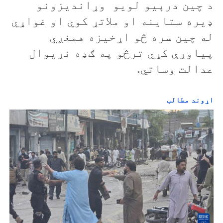
د چین درېیو لویو وړاندیزونو
ډیره ستاینه او ملاتړ کوي او غواړي
له چین سره څو اړخیزه همغږي
پیاوړې کړي ترڅو په ګډه نړیوال
عدالت وساتي.
اړوند مطالب