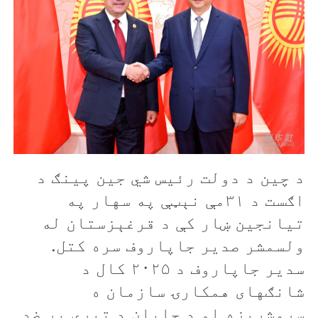
د چین د دولت رئیس شي جين پينګ د
اګست د ۳۱مې نېټې په سهار په
تیانجین ښار کې د قرغېزستان له
ولسمشر صدير جاپاروف سره کتل.
سدير جاپاروف د ۲۰۲۵ کال د
شانګهای همکارۍ سازمان ه
سرمشريزه او د جاپان د تيري پر ضد