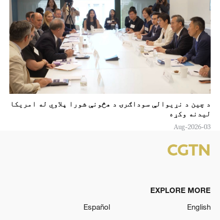
د چين د نړيوالې سوداګرۍ د هڅونې شورا پلاوي له امریکا
لیدنه وکړه
03-Aug-2026
EXPLORE MORE
Español
English