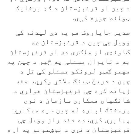
د چين او قرغېزستان د ګډ برخلیک
ټولنه جوړه کړي.
صدير جاپاروف هم په دې لیدنه کې
وويل چې چين د قرغېزستان ښه
ګاونډی او ملګری دی او قرغېزستان
به د تایوان مسئلې په څېر د چین په
مهمو ګټو لرونکو مسئلو کې تل د
چین د دریځ ټینګ ملاتړ وکړي. هغه
زیاته کړه چې قرغېزستان غواړي د
شانګهای همکارۍ سازمان د نوي
پرمختګ لپاره له چین سره همکاري
پیاوړې کړي. ده دغه راز وویل چې
قرغېزستان د نړۍ د نوښتونو په اړه