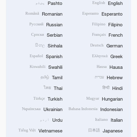
English
پښتو
Pashto
English
Română
Esperanto
Romanian
Esperanto
Русский
Filipino
Russian
Filipino
Српски
Français
Serbian
French
සිංහල
Deutsch
Sinhala
German
Español
Ελληνικά
Spanish
Greek
Kiswahili
Hausa
Swahili
Hausa
עברית
தமிழ்
Tamil
Hebrew
ไทย
हिन्दी
Thai
Hindi
Türkçe
Magyar
Turkish
Hungarian
Українська
Bahasa Indonesia
Ukrainian
Indonesian
Italiano
اردو
Urdu
Italian
Tiếng Việt
日本語
Vietnamese
Japanese