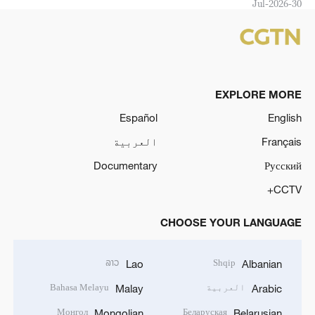
30-Jul-2026
EXPLORE MORE
Español
English
Français
العربية
Documentary
Русский
CCTV+
CHOOSE YOUR LANGUAGE
ລາວ
Shqip
Lao
Albanian
العربية
Bahasa Melayu
Malay
Arabic
Монгол
Беларуская
Mongolian
Belarusian