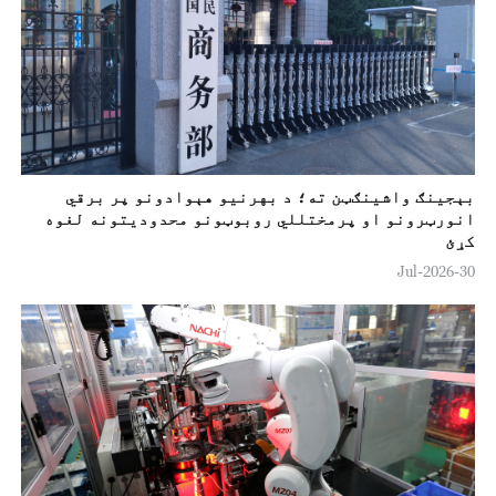
بېجينګ واشینګټن ته؛ د بهرنیو هېوادونو پر برقي
انورټرونو او پرمختللي روبوټونو محدوديتونه لغوه
کړئ
30-Jul-2026