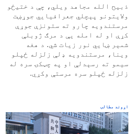
ذبيح الله مجاهد ويلي، چې د ختيځو
ولايتونو پېچلي جعرافيايي جوړښت
مرستندويه چارو ته ستونزې جوړې
کړې او له امله يې د مرګ ژوبلې
شمېر ښايي نور زيات شي.‌ د هغه
وينا،‌ مرستندويه ډلې زلزله ځپلو
سيمو ته رسېدلې او په چټکۍ سره له
زلزله ځپلو سره مرستې وکړي.
اړوند مطالب