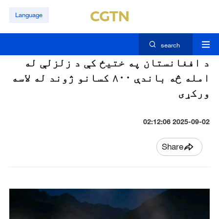
Language
search
د افغانستان په ختیځ کې د زلزلې له
امله څه باندې ۸۰۰ کسانو ژوند له لاسه
ورکړی
2025-09-02 02:12:06
Share