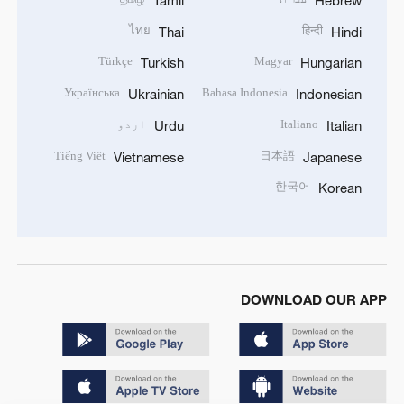
ไทย
हिन्दी
Thai
Hindi
Türkçe
Magyar
Turkish
Hungarian
Українська
Bahasa Indonesia
Ukrainian
Indonesian
Italiano
اردو
Urdu
Italian
Tiếng Việt
日本語
Vietnamese
Japanese
한국어
Korean
DOWNLOAD OUR APP