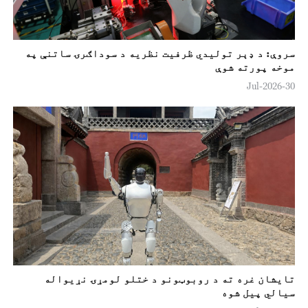
سروې: د ډېر توليدي ظرفيت نظريه د سوداګرۍ ساتنې په
موخه پورته شوې
30-Jul-2026
تایشان غره ته د روبوټونو د ختلو لومړۍ نړيواله
سیالي پیل شوه