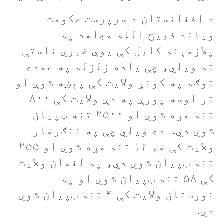
د افغانستان د سرپرست حکومت
وياند ذبيح الله مجاهد په
پلازمېنه کابل کې يوې خبري ناستې
ته ويلي، چې ياده زلزله په عمده
توګه په کونړ ولايت کې پېښه شوې او
تر اوسه پورې په دې ولايت کې ۸۰۰
تنه مړه شوي او ۲۵۰۰ تنه ټپيان
شوي دي. ده ویلي چې په ننګرهار
ولايت کې هم ۱۲ تنه مړه شوي او ۲۵۵
تنه ټپيان شوي دي، په لغمان ولايت
کې ۵۸ تنه ټپيان شوي او په
نورستان ولايت کې ۴ تنه ټپيان شوي
دي.