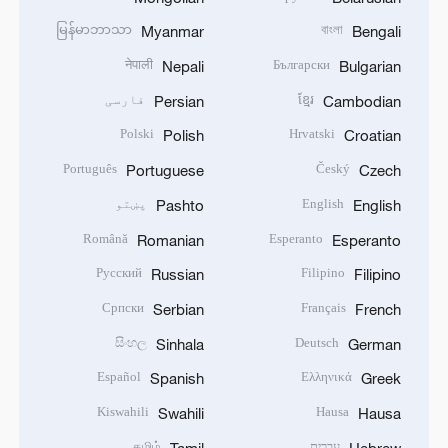
မြန်မာဘာသာ
বাংলা
Myanmar
Bengali
नेपाली
Български
Nepali
Bulgarian
ខ្មែរ
فارسی
Persian
Cambodian
Polski
Hrvatski
Polish
Croatian
Português
Český
Portuguese
Czech
English
پښتو
Pashto
English
Română
Esperanto
Romanian
Esperanto
Русский
Filipino
Russian
Filipino
Српски
Français
Serbian
French
සිංහල
Deutsch
Sinhala
German
Español
Ελληνικά
Spanish
Greek
Kiswahili
Hausa
Swahili
Hausa
עברית
தமிழ்
Tamil
Hebrew