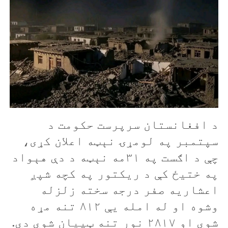
د افغانستان سرپرست حکومت د
سپتمبر په لومړۍ نېټه اعلان کړی،
چې د اګست په ۳۱مه نېټه د دې هېواد
په ختيځ کې د ريکتور په کچه شپږ
اعشاریه صفر درجه سخته زلزله
وشوه او له امله يې ۸۱۲ تنه مړه
شوي او ۲۸۱۷ نور تنه ټپيان شوي دي.