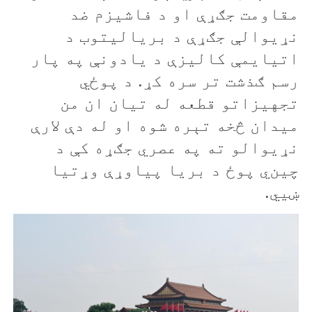
مقاومت
جګړې
او د فاشيزم ضد
نړيوالې
جګړې
د
بريالیتوب
د
اتيايمې
کاليزې
د يادونې په پار
رسم ګذشت تر سره کړ.
د پوځي
تجهيزاتو قطعه له تيان ان من
ميدان څخه تېره شوه او له دې لارې
نړيوالو ته په عصري جګړه کې د
چين
ي
پوځ د بريا
پياوړې
وړتيا
ښيي
.