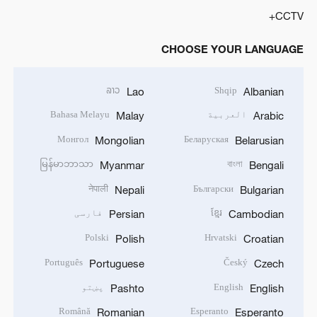
CCTV+
CHOOSE YOUR LANGUAGE
ລາວ
Shqip
Lao
Albanian
العربية
Bahasa Melayu
Malay
Arabic
Монгол
Беларуская
Mongolian
Belarusian
မြန်မာဘာသာ
বাংলা
Myanmar
Bengali
नेपाली
Български
Nepali
Bulgarian
ខ្មែរ
فارسی
Persian
Cambodian
Polski
Hrvatski
Polish
Croatian
Português
Český
Portuguese
Czech
English
پښتو
Pashto
English
Română
Esperanto
Romanian
Esperanto