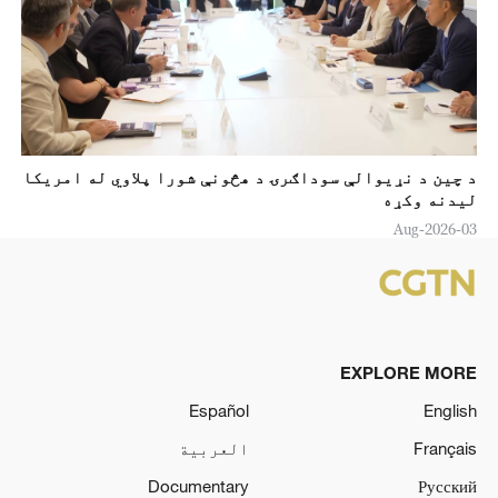
د چين د نړيوالې سوداګرۍ د هڅونې شورا پلاوي له امریکا
لیدنه وکړه
03-Aug-2026
EXPLORE MORE
Español
English
Français
العربية
Documentary
Русский