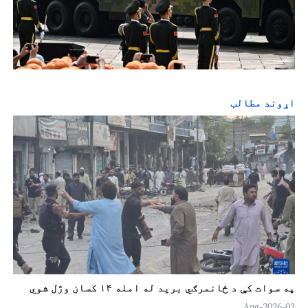
اړوند مطالب
په سوات کې د ځانمرګي برید له امله ۱۴ کسان وژل شوي
03-Aug-2026