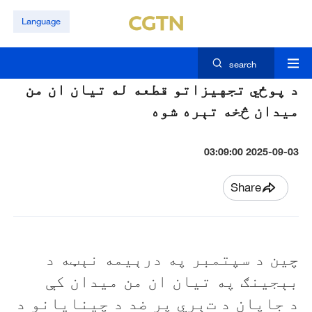
Language
search
د پوځي تجهيزاتو قطعه له تيان ان من
ميدان څخه تېره شوه
2025-09-03 03:09:00
Share
چين د سپتمبر په درېیمه نېټه
د
بېجينګ په تیان ان من ميدان کې
د
جاپان د ت
ېري
پر
ضد د چينايانو د