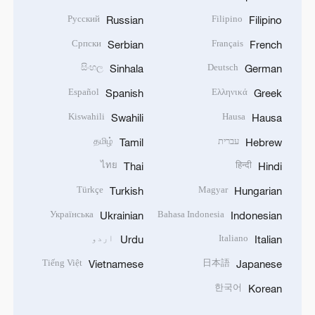
Русский
Filipino
Russian
Filipino
Српски
Français
Serbian
French
සිංහල
Deutsch
Sinhala
German
Español
Ελληνικά
Spanish
Greek
Kiswahili
Hausa
Swahili
Hausa
עברית
தமிழ்
Tamil
Hebrew
ไทย
हिन्दी
Thai
Hindi
Türkçe
Magyar
Turkish
Hungarian
Українська
Bahasa Indonesia
Ukrainian
Indonesian
Italiano
اردو
Urdu
Italian
Tiếng Việt
日本語
Vietnamese
Japanese
한국어
Korean