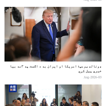
ډونالډ ټرمپ: امريکا او ايران به د اګست په ۳مه بیا
خبرې پیل کړي
03-Aug-2026