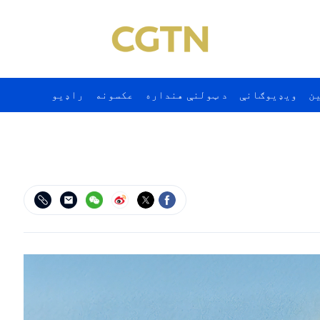
ن
ويډيوګانې
د ټولنې هنداره
عکسونه
راډيو