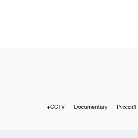
y
V
i
d
e
o
CCTV+
Documentary
Русский