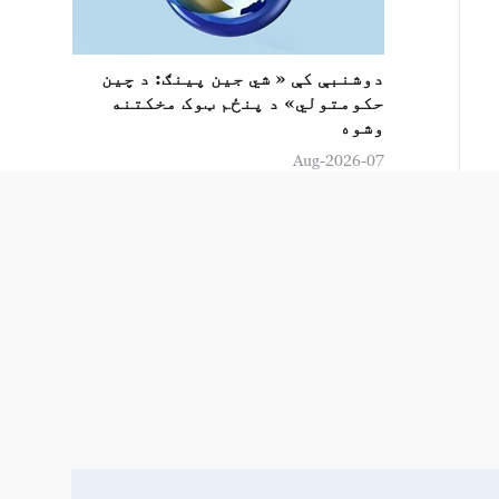
دوشنبې کې « شي جين پینګ: د چين
حکومتولي» د پنځم ټوک مخکتنه
وشوه
07-Aug-2026