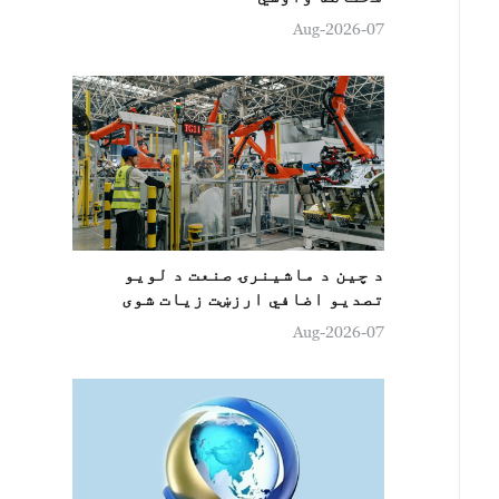
07-Aug-2026
د چین د ماشینرۍ صنعت د لويو
تصدیو اضافي ارزښت زيات شوی
07-Aug-2026