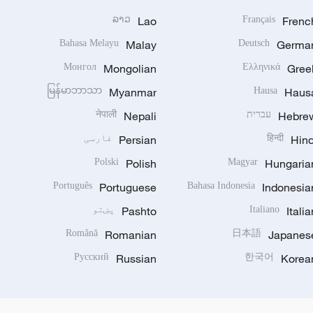
ລາວ
Lao
Français
Frenc
Bahasa Melayu
Malay
Deutsch
Germa
Монгол
Mongolian
Ελληνικά
Gree
မြန်မာဘာသာ
Myanmar
Hausa
Haus
Hebre
עברית
Nepali
नेपाली
Hind
हिन्दी
Persian
فارسی
Polski
Polish
Magyar
Hungaria
Português
Portuguese
Bahasa Indonesia
Indonesia
Italia
Italiano
Pashto
پښتو
Română
Romanian
日本語
Japanes
Русский
Russian
한국어
Korea