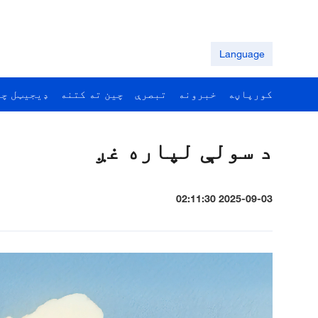
Language
کورپاڼه
خبرونه
تبصرې
چين ته کتنه
ډيجيټل چي
د سولې لپاره غږ
2025-09-03 02:11:30