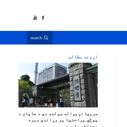
search
اړوند مطالب
سروې: نړیواله ټولنه دې د جاپان د
پوځي پراختیا پر وړاندې ډېره
محتاطه واوسي