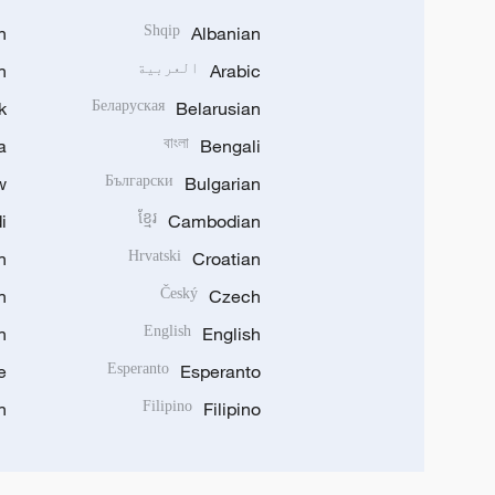
h
Shqip
Albanian
Arabic
العربية
n
k
Беларуская
Belarusian
a
বাংলা
Bengali
w
Български
Bulgarian
i
ខ្មែរ
Cambodian
n
Hrvatski
Croatian
n
Český
Czech
n
English
English
e
Esperanto
Esperanto
n
Filipino
Filipino