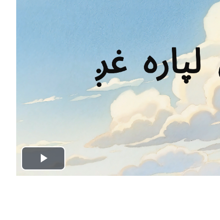
P
l
a