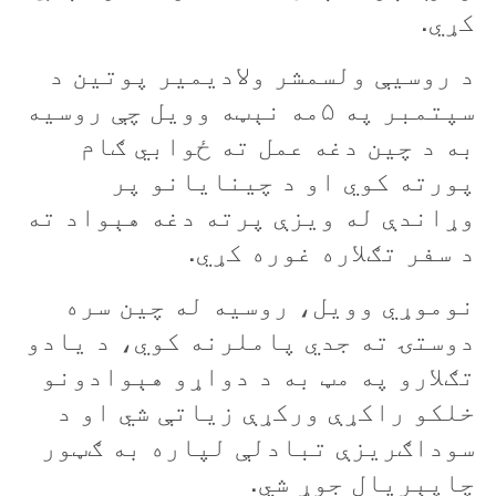
کړي
.
د روسیې ولسمشر ولادیمیر پوتین د
سپتمبر په ۵مه نېټه وویل چې روسیه
به د چین دغه عمل ته ځوابي ګام
پورته کوي او د چینایانو پر
وړاندې له ویزې پرته دغه هېواد ته
د سفر تګلاره غوره کړي
.
نوموړي وویل، روسیه له چین سره
دوستۍ ته جدي پاملرنه کوي، د یادو
تګلارو په مټ به د دواړو هېوادونو
خلکو راکړې ورکړې زیاتې شي او د
سوداګریزې تبادلې لپاره به ګټور
چاپېریال جوړ شي
.