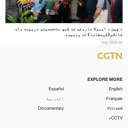
د چین د ايبولا ناروغۍ ضد طبي متخصصینو درېیمه ډله
کانګو(کينشاسا) ته ورسېده
02-Aug-2026
EXPLORE MORE
Español
English
Français
العربية
Documentary
Русский
CCTV+