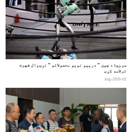
سروې: د چین " درېیو نویو محصولاتو " نړۍوال شهرت
ترلاسه کړی
02-Aug-2026