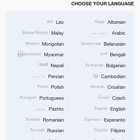
CHOOSE YOUR LANGUAGE
ລາວ
Shqip
Lao
Albanian
العربية
Bahasa Melayu
Malay
Arabic
Монгол
Беларуская
Mongolian
Belarusian
မြန်မာဘာသာ
বাংলা
Myanmar
Bengali
नेपाली
Български
Nepali
Bulgarian
ខ្មែរ
فارسی
Persian
Cambodian
Polski
Hrvatski
Polish
Croatian
Português
Český
Portuguese
Czech
English
پښتو
Pashto
English
Română
Esperanto
Romanian
Esperanto
Русский
Filipino
Russian
Filipino