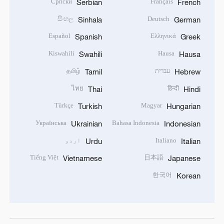
Српски
Français
Serbian
French
සිංහල
Deutsch
Sinhala
German
Español
Ελληνικά
Spanish
Greek
Kiswahili
Hausa
Swahili
Hausa
עברית
தமிழ்
Tamil
Hebrew
ไทย
हिन्दी
Thai
Hindi
Türkçe
Magyar
Turkish
Hungarian
Українська
Bahasa Indonesia
Ukrainian
Indonesian
Italiano
اردو
Urdu
Italian
Tiếng Việt
日本語
Vietnamese
Japanese
한국어
Korean