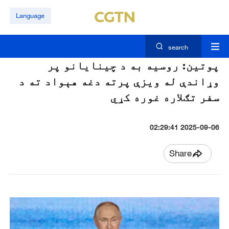
Language
search
پوتین: روسیه به د چینایانو پر
وړاندې له ویزې پرته دغه هېواد ته د
سفر تګلاره غوره کړي
2025-09-06 02:29:41
Share