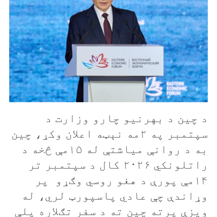
د چین د بهرنیو چارو وزارت د
سپتمبر په ۲مه نېټه اعلان وکړ، چین
به د روانې میاشتې له ۱۵مې څخه د
راتلونکي ۲۰۲۶ کال د سپتمبر تر
۱۴مې پورې د هغو روسي وګړو پر
وړاندې چې عادي پاسپورټ لري، له
ویزې پرته چین ته د سفر تګلاره پلې