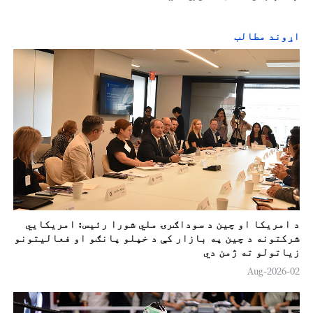
اړوند مطالب
د امریکا او چین د سوداګرۍ ملي شورا رئیس: امریکايي
شرکتونه د چین په بازار کې د خپلو پانګو او فعالیتونو
زياتولو ته ژمن دي
02-Aug-2026