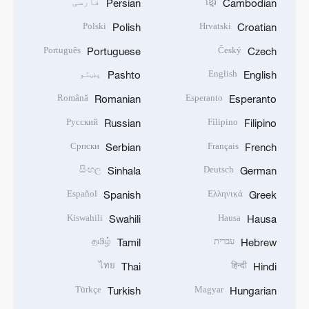
ខ្មែរ
فارسی
Persian
Cambodian
Polski
Hrvatski
Polish
Croatian
Português
Český
Portuguese
Czech
English
پښتو
Pashto
English
Română
Esperanto
Romanian
Esperanto
Русский
Filipino
Russian
Filipino
Српски
Français
Serbian
French
සිංහල
Deutsch
Sinhala
German
Español
Ελληνικά
Spanish
Greek
Kiswahili
Hausa
Swahili
Hausa
עברית
தமிழ்
Tamil
Hebrew
ไทย
हिन्दी
Thai
Hindi
Türkçe
Magyar
Turkish
Hungarian