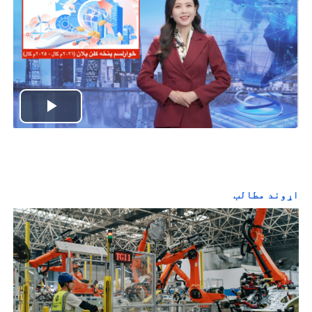
P
l
a
اړوند مطالب
y
V
i
d