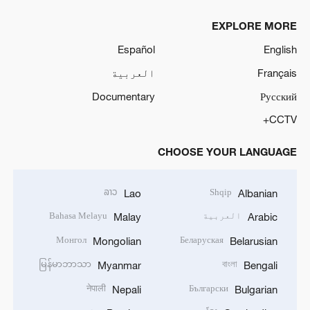
EXPLORE MORE
Español
English
Français
العربية
Documentary
Русский
CCTV+
CHOOSE YOUR LANGUAGE
ລາວ
Shqip
Lao
Albanian
العربية
Bahasa Melayu
Malay
Arabic
Монгол
Беларуская
Mongolian
Belarusian
မြန်မာဘာသာ
বাংলা
Myanmar
Bengali
नेपाली
Български
Nepali
Bulgarian