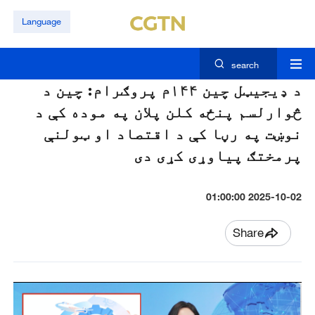
Language
search
د ډيجيټل چين ۱۴۴م پروګرام: چين د
څوارلسم پنځه کلن پلان په موده کې د
نوښت په رڼا کې د اقتصاد او ټولنې
پرمختګ پياوړی کړی دی
2025-10-02 01:00:00
Share