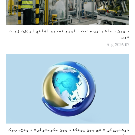
e
o
د چین د ماشینرۍ صنعت د لويو تصدیو اضافي ارزښت زيات
شوی
07-Aug-2026
دوشنبې کې « شي جين پینګ: د چين حکومتولي» د پنځم ټوک