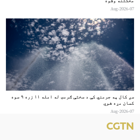
مخکتنه وشوه
07-Aug-2026
سږ کال په جرمني کې د سختې ګرمۍ له امله ۱۱ زره ۹ سوه
کسان مړه شوي
07-Aug-2026