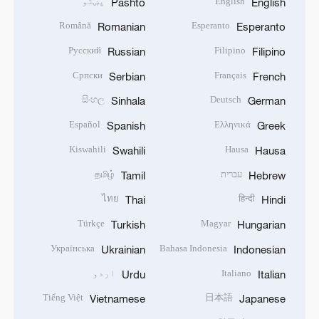
English
پښتو
Pashto
English
Română
Esperanto
Romanian
Esperanto
Русский
Filipino
Russian
Filipino
Српски
Français
Serbian
French
සිංහල
Deutsch
Sinhala
German
Español
Ελληνικά
Spanish
Greek
Kiswahili
Hausa
Swahili
Hausa
עברית
தமிழ்
Tamil
Hebrew
ไทย
हिन्दी
Thai
Hindi
Türkçe
Magyar
Turkish
Hungarian
Українська
Bahasa Indonesia
Ukrainian
Indonesian
Italiano
اردو
Urdu
Italian
Tiếng Việt
日本語
Vietnamese
Japanese