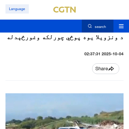
Language
search
د ونزویلا یوه پوځي چورلکه وغورځېدله
2025-10-04 02:37:31
Share