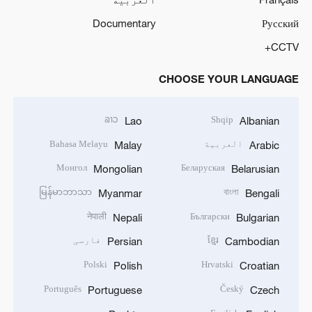
Documentary
Русский
CCTV+
CHOOSE YOUR LANGUAGE
ລາວ
Shqip
Lao
Albanian
العربية
Bahasa Melayu
Malay
Arabic
Монгол
Беларуская
Mongolian
Belarusian
မြန်မာဘာသာ
বাংলা
Myanmar
Bengali
नेपाली
Български
Nepali
Bulgarian
ខ្មែរ
فارسی
Persian
Cambodian
Polski
Hrvatski
Polish
Croatian
Português
Český
Portuguese
Czech