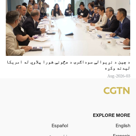
د چين د نړيوالې سوداګرۍ د هڅونې شورا پلاوي له امریکا
لیدنه وکړه
03-Aug-2026
EXPLORE MORE
Español
English
Français
العربية