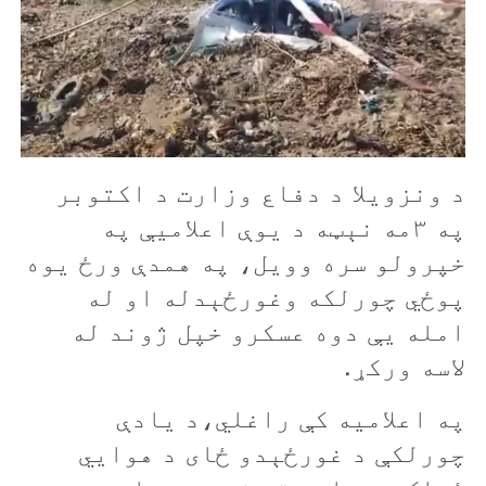
د ونزویلا د دفاع وزارت د اکتوبر
په ۳مه نېټه د یوې اعلامیې په
خپرولو سره وویل، په همدې ورځ یوه
پوځي چورلکه وغورځېدله او له
امله یې دوه عسکرو خپل ژوند له
لاسه ورکړ.
په اعلامیه کې راغلي،د یادې
چورلکې د غورځېدو ځای د هوايي