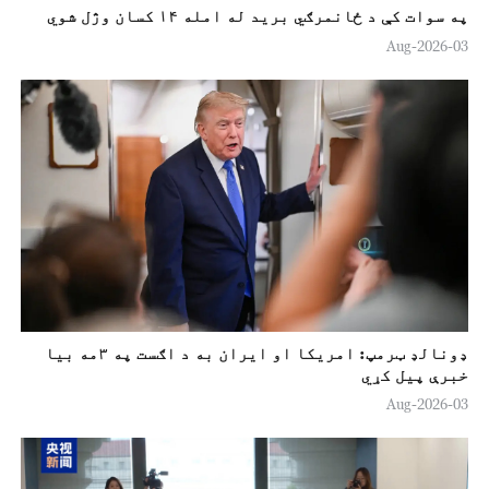
په سوات کې د ځانمرګي برید له امله ۱۴ کسان وژل شوي
03-Aug-2026
ډونالډ ټرمپ: امريکا او ايران به د اګست په ۳مه بیا
خبرې پیل کړي
03-Aug-2026