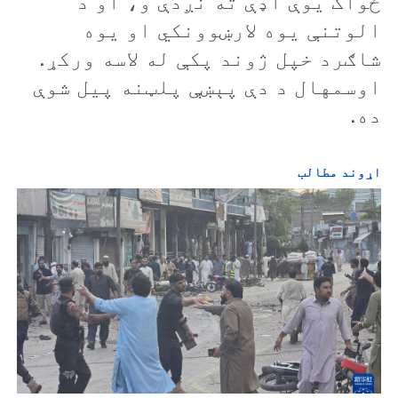
ځواک یوې اډې ته نږدې و، او د
الوتنې یوه لارښوونکي او یوه
شاګرد خپل ژوند پکې له لاسه ورکړ.
اوسمهال د دې پېښې پلټنه پیل شوې
ده.
اړوند مطالب