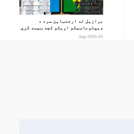
برازیل له ارجنټاین سره د
ډیپلوماټیکو اړیکو کچه ټیټه کړې
05-Aug-2026