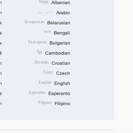
h
Shqip
Albanian
Arabic
العربية
n
k
Беларуская
Belarusian
a
বাংলা
Bengali
w
Български
Bulgarian
i
ខ្មែរ
Cambodian
n
Hrvatski
Croatian
n
Český
Czech
n
English
English
e
Esperanto
Esperanto
n
Filipino
Filipino