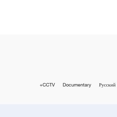
y
V
i
d
e
o
CCTV+
Documentary
Русский