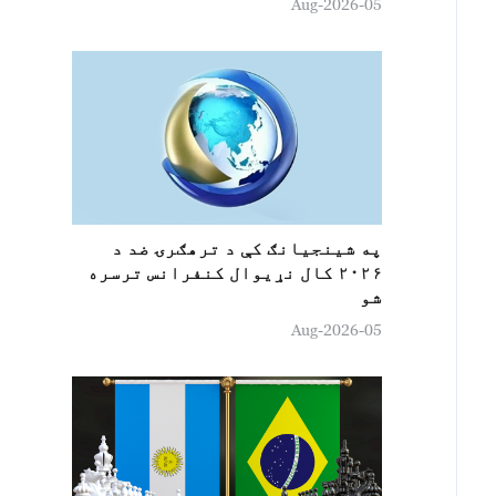
05-Aug-2026
په شينجيانګ کې د ترهګرۍ ضد د
۲۰۲۶ کال نړیوال کنفرانس ترسره
شو
05-Aug-2026