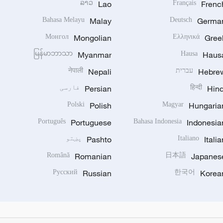
ລາວ
Lao
Français
Frenc
Bahasa Melayu
Malay
Deutsch
Germa
Монгол
Mongolian
Ελληνικά
Gree
မြန်မာဘာသာ
Myanmar
Hausa
Haus
Hebre
עברית
Nepali
नेपाली
Hind
हिन्दी
Persian
فارسی
Polski
Polish
Magyar
Hungaria
Português
Portuguese
Bahasa Indonesia
Indonesia
Italia
Italiano
Pashto
پښتو
Română
Romanian
日本語
Japanes
Русский
Russian
한국어
Korea