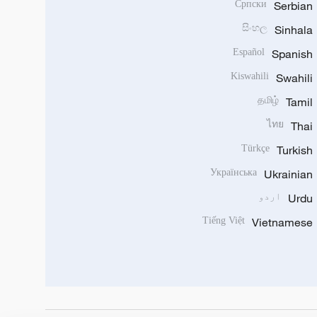
Српски
Serbian
සිංහල
Sinhala
Español
Spanish
Kiswahili
Swahili
தமிழ்
Tamil
ไทย
Thai
Türkçe
Turkish
Українська
Ukrainian
Urdu
اردو
Tiếng Việt
Vietnamese