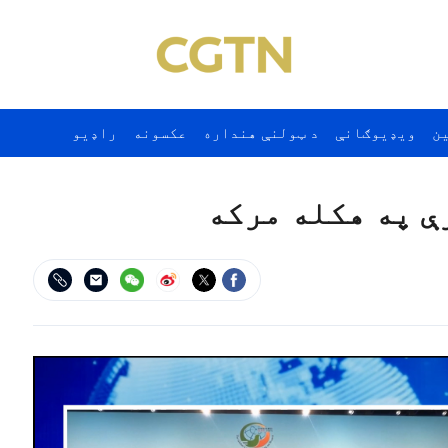
ن
ويډيوګانې
د ټولنې هنداره
عکسونه
راډيو
ې په هکله مرکه