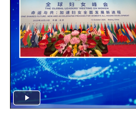
P
l
a