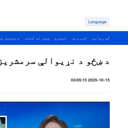
Language
کورپاڼه
خبرونه
تبصرې
چين ته کتنه
ډيجيټل چي
د ښځو د نړيوالې سرمشريز
2025-10-15 03:05:15