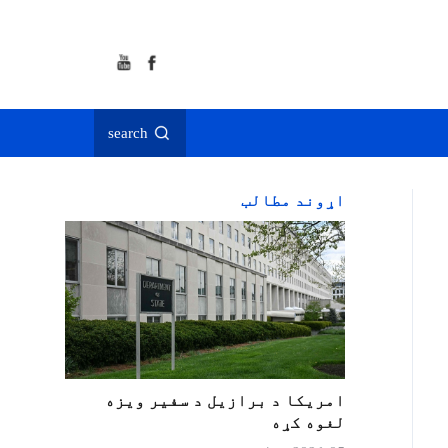
search
اړوند مطالب
امریکا د برازیل د سفیر ویزه
لغوه کړه