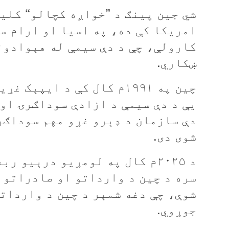
شي جين پينګ د ”خواږه کچالو“ کليم
امريکا کې ده، په اسيا او ارام س
کارولې، چې د دې سيمې له هېوادونو
ښکاري.
چين په ۱۹۹۱م کال کې د اي
یې د دې سيمې د ازادې سوداګرۍ او
دې سازمان د ډېرو غړو مهم سوداګر
شوی دی.
د ۲۰۲۵م کال په لومړيو درېيو 
جوړوي.