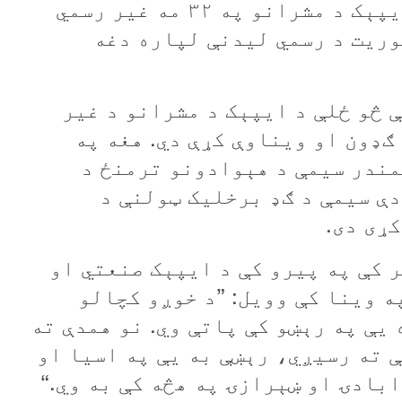
ولسمشر لي جای ميونګ په بلنه د ايپېک د مشرانو په ۳۲ مه غير رسمي
وريت د رسمي ليدنې لپاره دغه
۲ م کال راهیسې څو ځلې د ايپېک د مشرانو د غير
ګډون او ويناوې کړې دي. هغه په
مندر سيمې د هېوادونو ترمنځ د
دې سيمې د ګډ برخليک ټولنې د
ړی دی.
 کال په نومبر کې په پیرو کې د ايپېک صنعتي او
 وينا کې وويل: ”د خوږو کچالو
يې په رېښو کې پاتې وي. نو همدې ته
 ته رسيږي، رېښې به يې په اسيا او
ابادۍ او ښېرازۍ په هڅه کې به وي.“