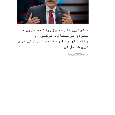
د ترکيې خارجه وزير: تمه کېږي د
سعودي عربستان، ترکيې او
پاکستان په ګډ دفاعي تړون کې نوي
غړي شامل شي
09-Aug-2026