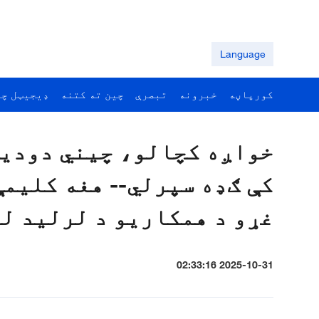
Language
کورپاڼه
خبرونه
تبصرې
چين ته کتنه
ډيجيټل چي
خواږه کچالو، چيني دوديز
کې ګډه سپرلي-- هغه کليمې
غړو د همکاريو د لرلید ل
2025-10-31 02:33:16