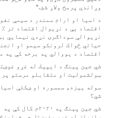
وړاندې پرمخ ولاړ شئ.“
د
اسيا
او
ارام
سمندر د
سيمې
نفو
اقتصاد
یې
د
نړيوال
اقتصاد
تر
٪
نړيوالې
سوداګرۍ
نږدې
نيمايي
بر
حياتي
ځواک
لرونکو
سيمو
او
انجن
اقتصاد
د
يووالي
په
برخه
کې
په
م
شي
جين
پينګ
د
ايپېک
له
غړو
غوښت
ټولشموليت
او
متقابلو
مرستو
پر
سوله
يیزه،
سمسوره
او
ښکلې
اسيا
شي؟
شي
جين
پينګ
په
۲۰۲۰م
کال
کې
په
ا
سازمان
له
غړو
وغوښتل چې
خپلمنځ