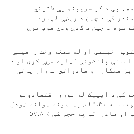
ه، چې د کر سرچېنه يې لاتيني
مندر کې د چين د رېښې لپاره
 سره د چين د ګډې ودې هوډ ترې
پېک غړیتوب اخیستی او له همغه وخت راهیسې
 اسانې پانګونې لپاره هڅې کړي او د
یز همکار او صادراتي بازار پاتې
ربعو کې د ايپېک له نورو اقتصادونو
سره د چين د وارداتو او صادراتو پيمانه ۱۹.۴۱ ټريليونه يوانه ښودل
شوې، چې دغه شمېر د چين د وارداتو او صادراتو په حجم کې ٪ ۵۷.۸