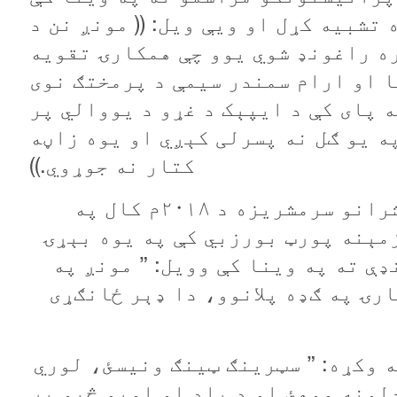
ي له ۲۱ زاڼو سره تشبيه کړل او ويې ويل: (( مونږ نن د
ه راغونډ شوي یوو چې همکارۍ تقويه
ا او ارام سمندر سيمې د پرمختګ نوی
ه پای کې د ايپېک د غړو د يووالي پر
په يو ګل نه پسرلی کېږي او يوه زاڼه
کتار نه جوړوي.))
د ايپېک د صنعتي او سوداګريزو مشرانو سرمشريزه د ۲۰۱۸م کال په
زمېنه پورټ بورزبي کې په يوه بېړۍ
ډې ته په وينا کې وويل: ” مونږ په
رۍ په ګډه پلانوو، دا ډېر ځانګړی
ه وکړه: ” سټرينګ ټينګ ونيسئ، لوري
لونه ووهئ او د باد او اوبو څپو پر