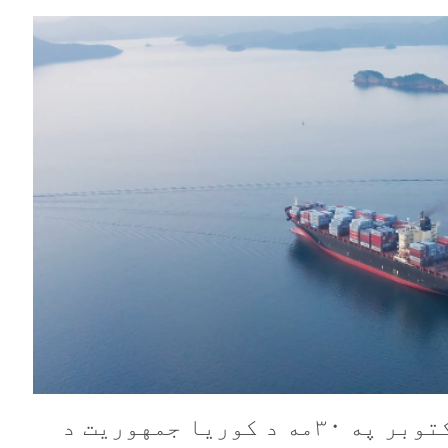
د چين دولت رئیس شي جين پينګ د اکتوبر په ۳۰مه د کوريا جمهوريت د