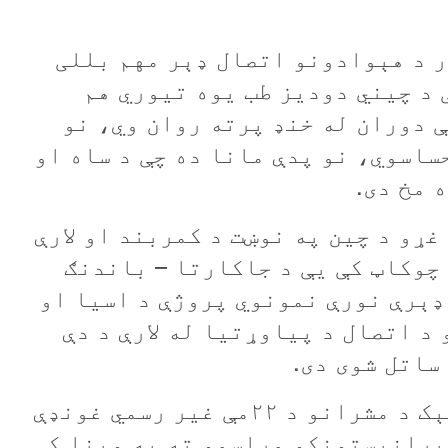
ر د هېوادونو اتصال ډېر مهم بللی
 د چيني دوديز طب يوه تيوري هم
ې دوران له خنډ پرته روان وي، نو
ساسوي، نو پدې مانا ده چې د ساه او
 مخ دی.
ړو د چين په نوښت د کمربند او لارې
 چوکاټ کې يې د جاکارتا – باندنګ
 ډېرې نورې نمونوي پروژې د
اسيا او
 د اتصال د پیاوړتيا له لارې د
دې
ساتل شوی دی.
بېجينګ په ۲۰۱۴م کال کې د ايپېک د مشرانو د ۲۲مې غير رسمي غونډې
 پرانيستونکو مراسمو ته په وينا کې