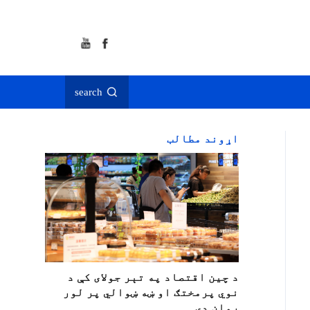
search
اړوند مطالب
د چين اقتصاد په تېر جولای کې د
نوي پرمختګ او ښه ښوالي پر لور
روان دی