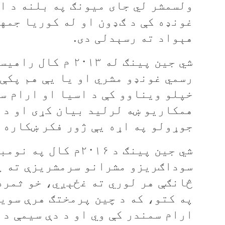
غونډه کې د ګډون او له کوریا جمه
هېواد ته رسېدلی دی.
شي جين پينګ له ۰۱۳
رسمي غونډو مشري او يا يې هم پکې 
خپلو ويناوو کې د اسيا او ارام س
همکاريو ښه لرليد بيان کړی او د 
جوړولو په اړه يې ژور فکر ښکاره ک
شي جين پینګ د ۲۰۱۶م
سوداګريزو مشرانو سرمشريزې ته په
څانګې هر لوري ته غځېږي، خو ثمره 
په کتو، که د چين پرمختګ هرې سويې
ارام سمندر کې وي او د دې سيمې د 