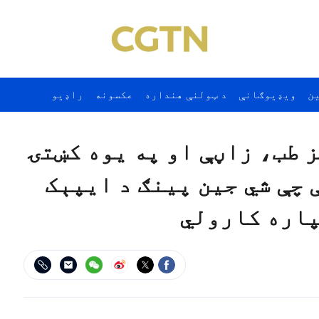
ن
ويډيوګانې
د ټولنې هنداره
عکسونه
راډيو
 طب، زاڼې او په يوه کښتۍ
 چې شي جين پينګ د ايپېک
پاره کارولي