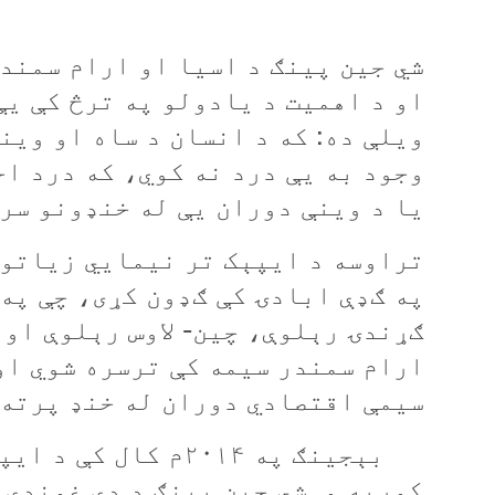
شي جين پينګ د اسيا او ارام سمند
او د اهميت د یادولو په ترڅ کې يې
ويلې ده: که د انسان د ساه او وين
وجود به يې درد نه کوي، که درد اح
يا د وينې دوران یې له خنډونو سره
تراوسه د ايپېک تر نيمايي زیاتو غ
په ګډې ابادۍ کې ګډون کړی، چې په
ګړندۍ رېلوې، چين- لاوس رېلوې او
ارام سمندر سيمه
کې ترسره شوي او
سيمې اقتصادي دوران له خنډ پرته 
کوربه و. شي جین پينګ د دې غونډې