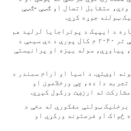
ودې،
متقابل
اتصال
او
ګټې
-
ګټې
يک
ټولنه
جوړه
کړي
.
اره
د
ايپېک
د
پوتراجايا
لرلید
هم
ې
تر
۲۰۴۰
م
کال
پورې
د
دې
سيمې
د
،
پياوړې،
سوله
يیزه او
پرانیستې
ونه
اوښتي.
د
اسيا
او
ارام
سمندر د
تجربه
دا
ده،
چې
ورخلاصون
او
مشارکت
ته
ارزښت
ورکول کېږي.
برخليک
ټولنې
مفکورې
له
مخې
د
ه
ځواک
او
فرصتونه
ورکړي
او