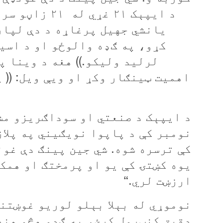
د ايپېک ۲۱ غړ
يانشي جهیل پرغاړه د دې لپار
کړو،
په ګډه والوځو او د اسي
لرلید وليکو.)) هغه د وينا پ
اهميت ټينګار وکړ او ويې ويل: (( 
نومبر کې د پاپوا نويګيني په پلا
کې ترسره شوه. شي جين پينګ دې غون
يوه کښتۍ کې يو او پرمختګ او همکا
ارزښت لري.“
نوموړي له بېلا بېلو لوريو غوښتن
دقیق کنټرول کړئ، په ګډو هڅو هنډ