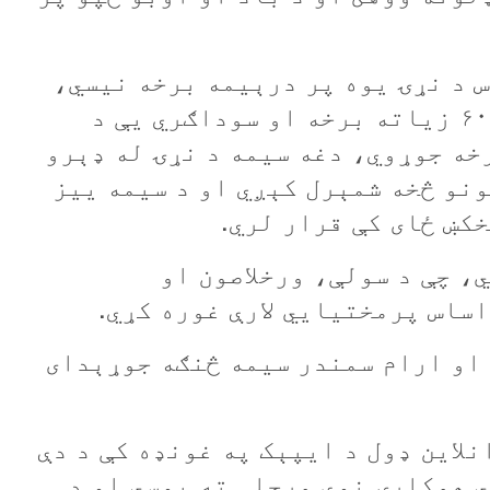
س
د
نړۍ يوه پر درېیمه برخه
نیسي،
۶۰
زياته
برخه
او
سوداګري
يې د
خه
جوړوي،
دغه سيمه د
نړۍ
له
ډېرو
ونو
څخه
شمېرل
کېږي
او
د
سيمه
ييز
خکښ
ځای
کې
قرار
لري.
ي،
چې
د
سولې،
ورخلاصون
او
اساس
پرمختيايي
لارې
غوره
کړي
.
او
ارام
سمندر
سيمه
څنګه
جوړېدای
نلاين
ډول
د
ايپېک
په
غونډه
کې
د
دې
ي
همکارۍ
نوې
مرحلې
ته
يوسي
او
د