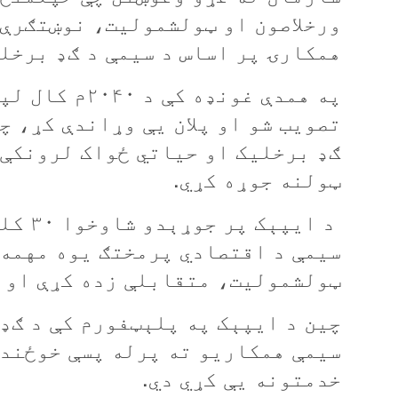
ورخلاصون
او
ټولشموليت،
نوښتګرې
همکارۍ
پر
اساس د
سيمې
د
ګډ
برخل
په
همدې
غونډه
کې
د ۲۰۴۰م
کال
لپ
تصويب
شو
او
پلان
یې وړاندې کړ، چ
ګډ
برخليک او حياتي
ځواک
لرونکې
ټولنه
جوړه کړي
.
د
ايپېک
پر
جوړېدو
شاوخوا
۳۰
کل
سيمې
د
اقتصادي
پرمختګ
يوه
مهمه
ټولشموليت،
متقابلې
زده کړې او
چين
د
ايپېک
په
پلېټفورم
کې
د
ګډ
سیمې
همکاريو
ته
پرله
پسې
خوځند
خدمتونه
یې
کړي
دي
.