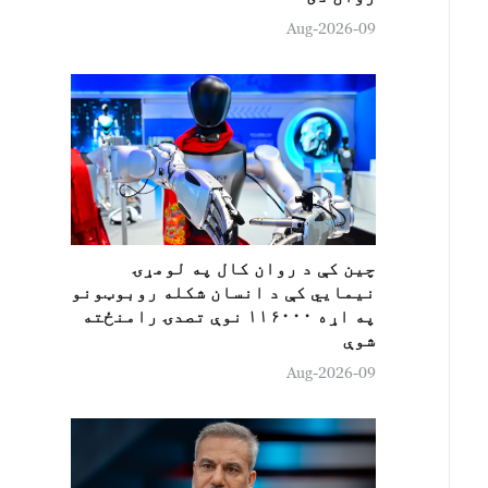
09-Aug-2026
چين کې د روان کال په لومړۍ
نیمایي کې د انسان شکله روبوټونو
په اړه ۱۱۶۰۰۰ نوې تصدۍ رامنځته
شوې
09-Aug-2026