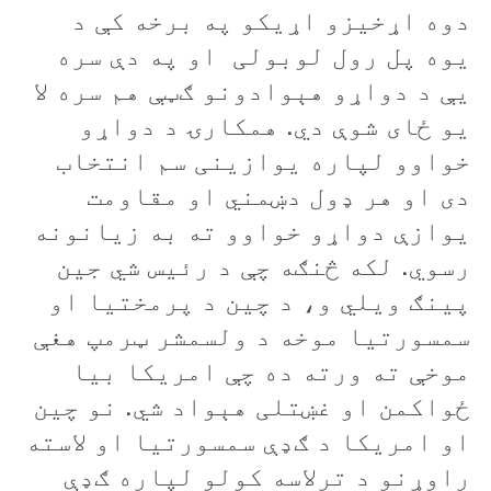
دوه اړخيزو اړيکو په برخه کې د
یوه پل رول لوبولی او په دې سره
يې د دواړو هېوادونو ګټې هم سره لا
يو ځای شوې دي. همکارۍ د دواړو
خواوو لپاره يوازينی سم انتخاب
دی او هر ډول دښمني او مقاومت
يوازې دواړو خواوو ته به زيانونه
رسوي. لکه څنګه چې د رئیس شي جين
پینګ ويلي و، د چين د پرمختيا او
سمسورتيا موخه د ولسمشر ټرمپ هغې
موخې ته ورته ده چې امريکا بيا
ځواکمن او غښتلی هېواد شي. نو چين
او امريکا د ګډې سمسورتيا او لاسته
راوړنو د ترلاسه کولو لپاره ګډې