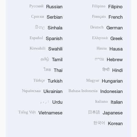
Русский
Filipino
Russian
Filipino
Српски
Français
Serbian
French
සිංහල
Deutsch
Sinhala
German
Español
Ελληνικά
Spanish
Greek
Kiswahili
Hausa
Swahili
Hausa
עברית
தமிழ்
Tamil
Hebrew
ไทย
हिन्दी
Thai
Hindi
Türkçe
Magyar
Turkish
Hungarian
Українська
Bahasa Indonesia
Ukrainian
Indonesian
Italiano
اردو
Urdu
Italian
Tiếng Việt
日本語
Vietnamese
Japanese
한국어
Korean