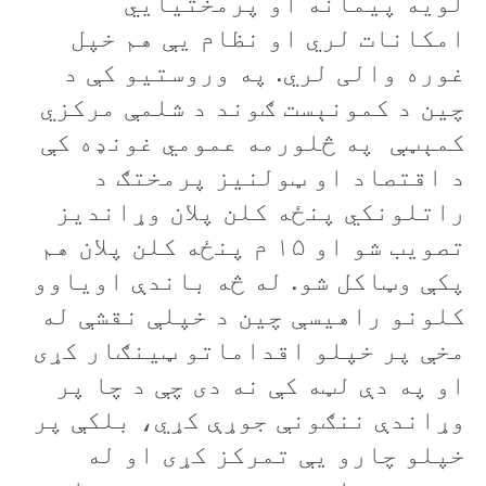
لويه پيمانه او پرمختیايي
امکانات لري او نظام يې هم خپل
غوره والی لري. په وروستيو کې د
چين د کمونېست ګوند د شلمې مرکزي
کمېټې په څلورمه عمومي غونډه کې
د اقتصاد او ټولنيز پرمختګ د
راتلونکي پنځه کلن پلان وړانديز
تصويب شو او ۱۵ م پنځه کلن پلان هم
پکې وټاکل شو. له څه باندې اوياوو
کلونو راهيسې چين د خپلې نقشې له
مخې پر خپلو اقداماتو ټینګار کړی
او په دې لټه کې نه دی چې د چا پر
وړاندې ننګونې جوړې کړي، بلکې پر
خپلو چارو يې تمرکز کړی او له