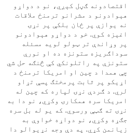
اقتصادونه ګڼل کېږي، نو د دواړو
هېوادونو د مشرانو ترمنځ ملاقات
نه يوازې پر ځان بلکې پر نړۍ
اغېزه کوي. خو د دواړو هېوادونو
پر وړاندې تر ټولو لويه مسئله
سوداګريزه ستونزه ده او نورې
ستونزې په راتلونکي کې څنګه حل شي
چې همدا د چين او امريکا ترمنځ د
اړيکو پر ثابت پرمختګ پسې تړاو
لري. د ګردې نړۍ لپاره که چين له
امريکا سره همکارۍ وکړي، نو دا به
نړۍ ته ګټې ورسوي. که يو له بل سره
جګړه وکړي، نو دواړه خواوې به
زیانمن کړي. په دې وجه نړيوالو دا