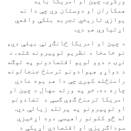
ورکړی. چین او امریکا بايد
همکاران او دوستان وي چې دا نه
يوازې تاريخي تجربه بلکې واقعي
اړتياوې هم دي.
د چين او امريکا ځانګړنې بېلې دي،
نو خامخا د نظریو توپيرونه شته. د
نړۍ د دوو لويو اقتصادونو په توګه
د دواړو هېوادونو ترمنځ جنجالونه
رامنځته کېږي چې دا هم يوه عادي
چاره ده. خو په ورته مهال د چين او
امریکا ترمنځ ګډې ګټې د تضادونو
او توپيرونو په پرتله زياتې دي.
له څو کلونو راهيسې دوه اړخيزې
سوداګريزې او اقتصادي اړيکې د