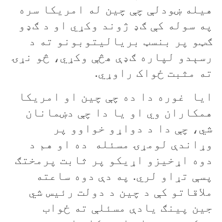
هيله ښودلې چې چين له امريکا سره
په سوله کې ګډ ژوند وکړي او د ګډو
ګټو پر بنسټ برياليتوبونو ته د
رسېدو لپاره ګډې هڅې وکړي، څو نړۍ
ته مثبت ځواک راوړي.
ايا غوره دا ده چې چين او امريکا
همکاران وي او يا دا چې دښمانان
شي، چې دا د دواړو خواوو پر
وړاندې لومړۍ مسئله ده او هم د
دوه اړخيزو اړيکو پر ثابت پرمختګ
پسې تړاو لري. په دې دوه ساعته
ملاقاتو کې د چین د دولت رئيس شي
جين پینګ يادې مسئلې ته ځواب