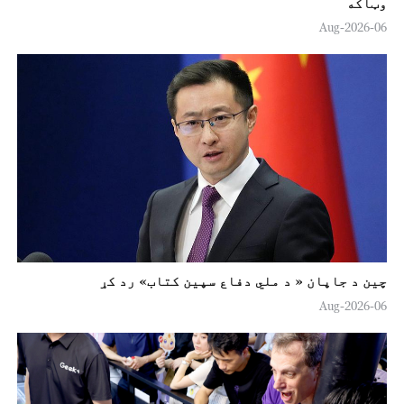
وټاکه
06-Aug-2026
چين د جاپان « د ملي دفاع سپين کتاب» رد کړ
06-Aug-2026