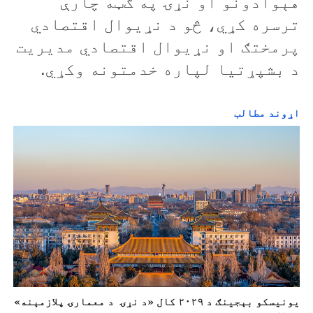
هېوادونو او نړۍ په ګټه چارې
ترسره کړي، څو د نړيوال اقتصادي
پرمختګ او نړيوال اقتصادي مديريت
د بشپړتيا لپاره خدمتونه وکړي.
اړوند مطالب
یونیسکو بېجینګ د ۲۰۲۹ کال «د نړۍ د معمارۍ پلازمېنه»