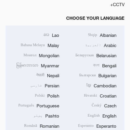
CCTV+
CHOOSE YOUR LANGUAGE
ລາວ
Shqip
Lao
Albanian
العربية
Bahasa Melayu
Malay
Arabic
Монгол
Беларуская
Mongolian
Belarusian
မြန်မာဘာသာ
বাংলা
Myanmar
Bengali
नेपाली
Български
Nepali
Bulgarian
ខ្មែរ
فارسی
Persian
Cambodian
Polski
Hrvatski
Polish
Croatian
Português
Český
Portuguese
Czech
English
پښتو
Pashto
English
Română
Esperanto
Romanian
Esperanto