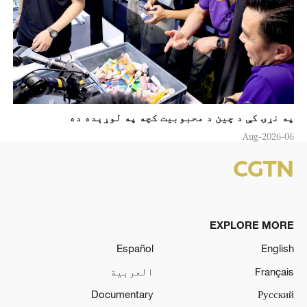
په نړۍ کې د چين د محبوبیت کچه په لوړېده ده
06-Aug-2026
EXPLORE MORE
Español
English
Français
العربية
Documentary
Русский