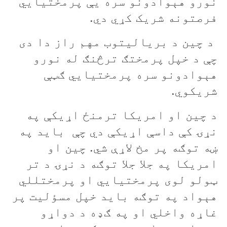
نورو هېوادونو سره يې پرمختيايي
فرصتونه شريک کړي دي.
د چين د برياليتوب مهم راز دا دی
چې د خپل پرمختګ ترڅنګ له نورو
هېوادونو سره پرمختيايي ګټې
شريکوي.
د چين او امریکا ترمنځ اړيکې په
نړۍ کې داسې اړيکې دي چې بايد په
ښه توګه پر مخ لاړې شي. چين او
امریکا په جلا جلا توګه د نړۍ د تر
ټولو لوی پرمختيايي او پرمختللي
هېواد په توګه بايد خپل مسؤليت پر
غاړه واخلي او په ګډه د دواړو