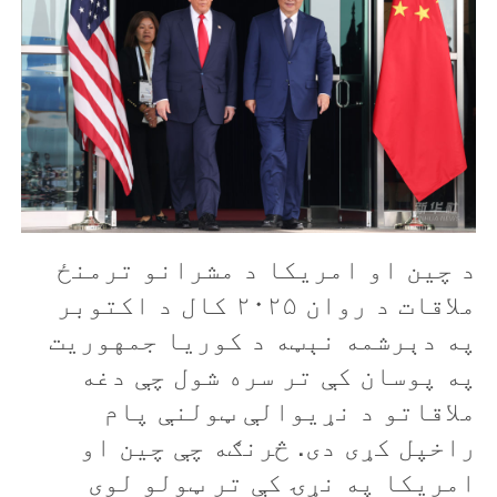
د چين او امريکا د مشرانو ترمنځ
ملاقات د روان ۲۰۲۵ کال د اکتوبر
په دېرشمه نېټه د کوريا جمهوريت
په پوسان کې تر سره شول چې دغه
ملاقاتو د نړیوالې ټولنې پام
راخپل کړی دی. څرنګه چې چين او
امريکا په نړۍ کې تر ټولو لوی