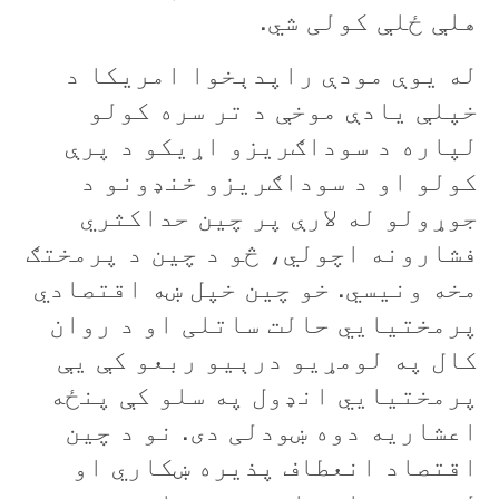
هلې ځلې کولی شي.
له يوې مودې راپدېخوا امريکا د
خپلې يادې موخې د تر سره کولو
لپاره د سوداګريزو اړيکو د پرې
کولو او د سوداګريزو خنډونو د
جوړولو له لارې پر چين حداکثري
فشارونه اچولي، څو د چین د پرمختګ
مخه ونيسي. خو چين خپل ښه اقتصادي
پرمختيایي حالت ساتلی او د روان
کال په لومړيو درېيو ربعو کې يې
پرمختيايي انډول په سلو کې پنځه
اعشاريه دوه ښودلی دی. نو د چین
اقتصاد انعطاف پذيره ښکاري او