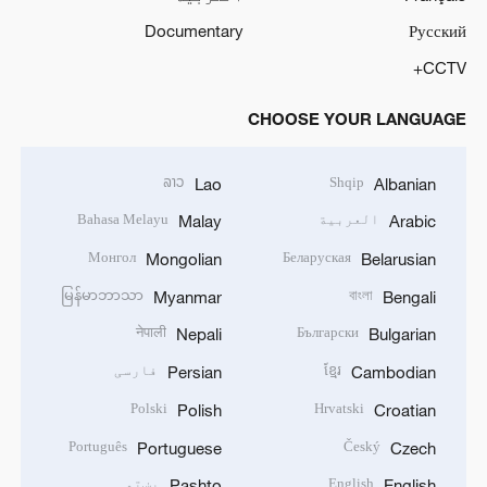
Documentary
Русский
CCTV+
CHOOSE YOUR LANGUAGE
ລາວ
Shqip
Lao
Albanian
العربية
Bahasa Melayu
Malay
Arabic
Монгол
Беларуская
Mongolian
Belarusian
မြန်မာဘာသာ
বাংলা
Myanmar
Bengali
नेपाली
Български
Nepali
Bulgarian
ខ្មែរ
فارسی
Persian
Cambodian
Polski
Hrvatski
Polish
Croatian
Português
Český
Portuguese
Czech
English
پښتو
Pashto
English