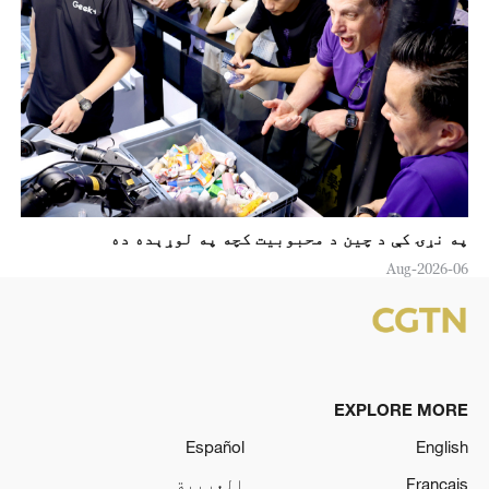
په نړۍ کې د چين د محبوبیت کچه په لوړېده ده
06-Aug-2026
EXPLORE MORE
Español
English
Français
العربية