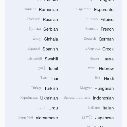
Română
Esperanto
Romanian
Esperanto
Русский
Filipino
Russian
Filipino
Српски
Français
Serbian
French
සිංහල
Deutsch
Sinhala
German
Español
Ελληνικά
Spanish
Greek
Kiswahili
Hausa
Swahili
Hausa
עברית
தமிழ்
Tamil
Hebrew
ไทย
हिन्दी
Thai
Hindi
Türkçe
Magyar
Turkish
Hungarian
Українська
Bahasa Indonesia
Ukrainian
Indonesian
Italiano
اردو
Urdu
Italian
Tiếng Việt
日本語
Vietnamese
Japanese