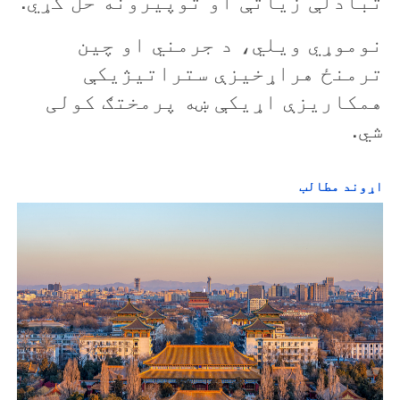
تبادلې زیاتې او توپيرونه حل کړي.
نوموړي ويلي، د جرمني او چین
ترمنځ هراړخيزې ستراتيژيکې
همکاريزې اړيکې ښه پرمختګ کولی
شي.
اړوند مطالب