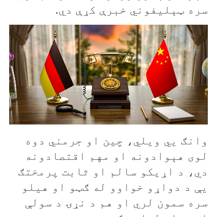
سره ټېليفوني‌ خبرې کړې دي.
وانګ يي ويلي، چين او جرمني دوه
لوی هېوادونه او مهم اقتصادونه
دي، د اړيکو سالم او ثابت پرمختګ
یې د دواړو خواوو له ګټو او هيلو
سره سمون لري او هم د نړۍ د سولې