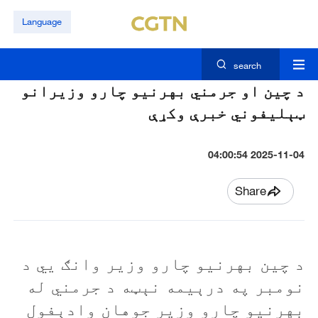
Language
search
د چين او جرمني بهرنيو چارو وزيرانو
ټېليفوني خبرې وکړې
2025-11-04 04:00:54
Share
د چين بهرنيو چارو وزير وانګ يي د
نومبر په درېيمه نېټه د جرمني له
بهرنيو چارو وزير جوهان وادېفول