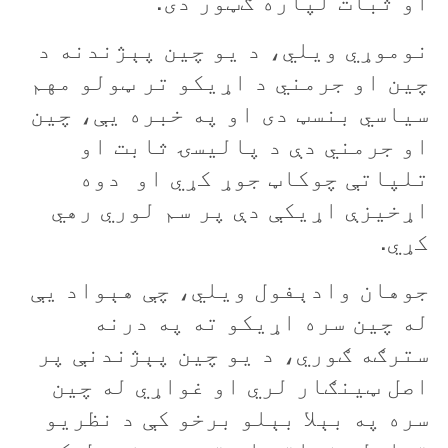
او ثبات لپاره ګټور دی.
نوموړي ويلي، د يو چين پېژندنه د
چين او جرمني د اړيکو تر ټولو مهم
سياسي بنسټ دی او په خبره یې، چين
او جرمني دې د پاليسۍ ثابت او
تلپاتې چوکاټ جوړ کړي او دوه
اړخيزې اړيکې دې پر سم لوري رهي
کړي.
جوهان وادېفول ويلي، چې هېواد يې
له چین سره اړيکو ته په درنه
سترګه ګوري، د يو چين پېژندنې پر
اصل ټينګار لري او غواړي‌ له چين
سره په بېلا بېلو برخو کې د نظريو