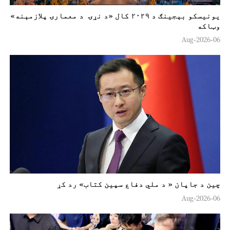
یونیسکو بېجینګ د ۲۰۲۹ کال «د نړۍ د معمارۍ پلازمېنه»
وټاکه
06-Aug-2026
چين د جاپان « د ملي دفاع سپين کتاب» رد کړ
06-Aug-2026