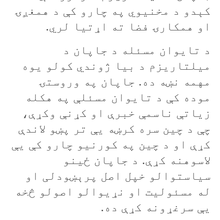
کېدو د مخنيوي په چارو کې د همغږۍ
او همکارۍ فضا ته اړتيا لري.
د تايوان مسئله د جاپان د
ميلتاريزم د بيا ژوندي کولو يوه
مهمه نښه ده. جاپان په وروستۍ
موده کې د تايوان مسئلې په هکله
زياتې ناسمې خبرې او کړنې وکړې،
چې د چين سره کرښه يې تر پښو لاندې
کړې او د چين په کورنيو چارو کې يې
لاسوهنه کړې. د جاپان ځينو
سياستوالو خپل اصل پرېښودلی او
له مسئوليت او نړيوالو اصولو څخه
يې سرغړونه کړې ده.