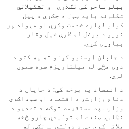
بېلو ساحو کې تګلارې او تشکيلاتي
شکلونه بايد ټول د جګړې د پيل
کولو لپاره خدمت وکړي او هېواد پر
نورو د يرغل له لارې خپل وقار
پياوړی کړي.
د جاپان اوسنيو کړنو ته په کتو د
دوی هڅې له ميلتاريزم سره سمون
لري.
د اقتصاد په برخه کې: د جاپان د
دفاع وزارت، د اقتصاد او سوداګرۍ
وزارت په مستقيمه توګه د تصديو د
نظامي صنعت له توليدي چارو څخه
ملاتړ کوي چې د دولتي پانګې له