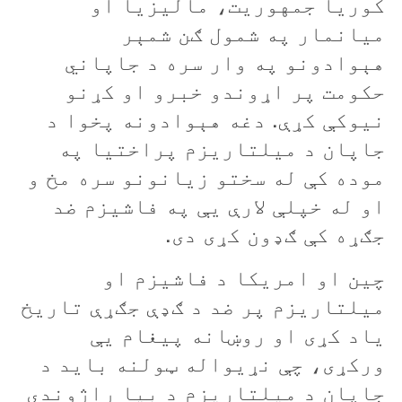
کوريا جمهوريت، ماليزيا او
ميانمار په شمول ګن شمېر
هېوادونو په وار سره د جاپاني
حکومت پر اړوندو خبرو او کړنو
نيوکې کړې. دغه هېوادونه پخوا د
جاپان د ميلتاريزم پراختيا په
موده کې له سختو زيانونو سره مخ و
او له خپلې لارې يې په فاشيزم ضد
جګړه کې ګډون کړی دی.
چين او امريکا د فاشيزم او
ميلتاريزم پر ضد د ګډې جګړې تاريخ
ياد کړی او روښانه پيغام يې
ورکړی، چې نړيواله ټولنه بايد د
جاپان د ميلتاريزم د بيا راژوندي