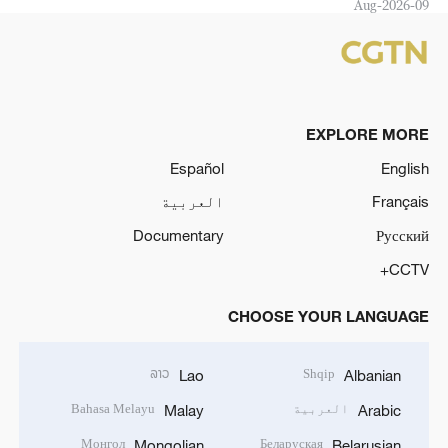
09-Aug-2026
EXPLORE MORE
Español
English
Français
العربية
Documentary
Русский
CCTV+
CHOOSE YOUR LANGUAGE
ລາວ
Shqip
Lao
Albanian
العربية
Bahasa Melayu
Malay
Arabic
Монгол
Беларуская
Mongolian
Belarusian