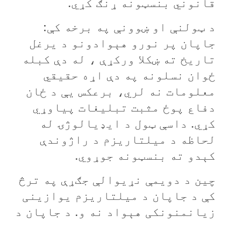
قانوني بنسټونه ړنګ کړي.
د ټولنې او ښوونې په برخه کې:
جاپان پر نورو هېوادونو د يرغل
تاريخ ته ښکلا ورکړې ، له دې کبله
ځوان نسلونه په دې اړه حقيقي
معلومات نه لري، برعکس يې د ځان
دفاع پوځ مثبت تبليغات پياوړي
کړي. داسې ټول د ايډيالوژۍ له
لحاظه د ميلتاريزم د راژوندې
کېدو ته بنسټونه جوړوي.
چين د دويمې نړيوالې جګړې په ترڅ
کې د جاپان د ميلتاريزم يوازينی
زيانمنونکی هېواد نه و. د جاپان د