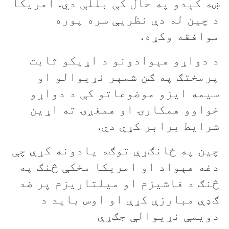
ښه کېدو په حال کې بللې دي. امريکا
د چين له دې نظريې سره پوره
موافقه وکړه.
د دواړو هېوادونو د اړيکو ثابت
پرمختګ په ګن شمېر نړيوالو او
سيمه ايزو موضوعاتو کې د دواړو
خواوو همکارۍ او همغږۍ ته اړين
شرايط برابر کړي دي.
چين په ځانګړې توګه يادونه کړې چې
دغه هېواد او امريکا مخکې څنګ په
څنګ د فاشيزم او ميلتاريزم پر ضد
ګډې مبارزې کړې او اوس بايد د
دويمې نړيوالې جګړې