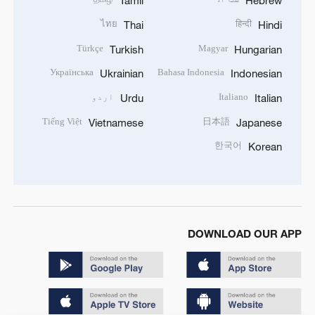
Tamil
Hebrew
ไทย
हिन्दी
Thai
Hindi
Türkçe
Magyar
Turkish
Hungarian
Українська
Bahasa Indonesia
Ukrainian
Indonesian
Italiano
اردو
Urdu
Italian
Tiếng Việt
日本語
Vietnamese
Japanese
한국어
Korean
DOWNLOAD OUR APP