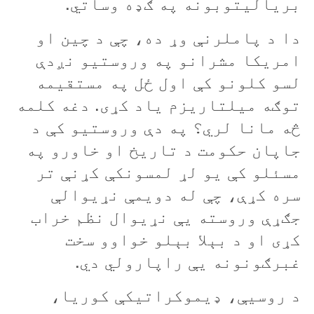
برياليتوبونه په ګډه وساتي.
دا د پاملرنې وړ ده، چې د چين او
امريکا مشرانو په وروستيو نږدې
لسو کلونو کې اول ځل په مستقيمه
توګه ميلتاريزم ياد کړی. دغه کلمه
څه مانا لري؟ په دې وروستيو کې د
جاپان حکومت د تاريخ او خاورو په
مسئلو کې يو لړ لمسونکې کړنې تر
سره کړې، چې له دويمې نړيوالې
جګړې وروسته يې نړيوال نظم خراب
کړی او د بېلا بېلو خواوو سخت
غبرګونونه يې راپارولي دي.
د روسیې، ډيموکراتيکې کوريا،