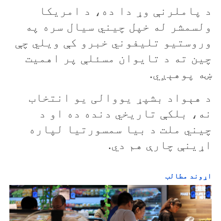
د پاملرنې وړ دا ده، د امريکا
ولسمشر له خپل چيني سيال سره په
وروستيو تليفوني خبرو کې ويلي چې
چين ته د تايوان مسئلې پر اهميت
ښه پوهېږي.
د هېواد بشپړ يووالی يو انتخاب
نه، بلکې تاريخي دنده ده او د
چيني ملت د بيا سمسورتيا لپاره
اړينې چارې هم دي.
اړوند مطالب