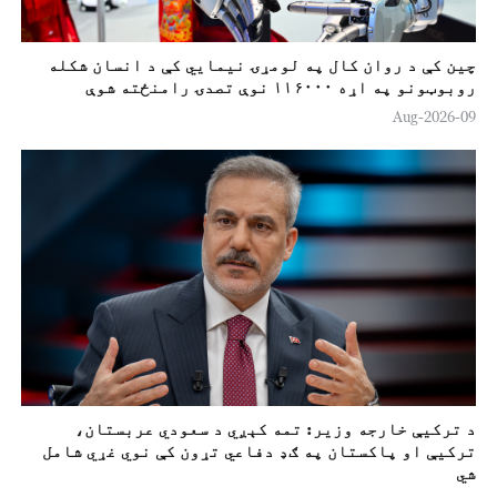
چين کې د روان کال په لومړۍ نیمایي کې د انسان شکله
روبوټونو په اړه ۱۱۶۰۰۰ نوې تصدۍ رامنځته شوې
09-Aug-2026
د ترکيې خارجه وزير: تمه کېږي د سعودي عربستان،
ترکيې او پاکستان په ګډ دفاعي تړون کې نوي غړي شامل
شي