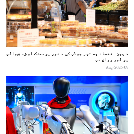
د چين اقتصاد په تېر جولای کې د نوي پرمختګ او ښه ښوالي
پر لور روان دی
09-Aug-2026