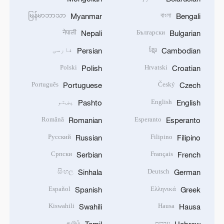
မြန်မာဘာသာ
বাংলা
Myanmar
Bengali
नेपाली
Български
Nepali
Bulgarian
ខ្មែរ
فارسی
Persian
Cambodian
Polski
Hrvatski
Polish
Croatian
Português
Český
Portuguese
Czech
English
پښتو
Pashto
English
Română
Esperanto
Romanian
Esperanto
Русский
Filipino
Russian
Filipino
Српски
Français
Serbian
French
සිංහල
Deutsch
Sinhala
German
Español
Ελληνικά
Spanish
Greek
Kiswahili
Hausa
Swahili
Hausa
עברית
தமிழ்