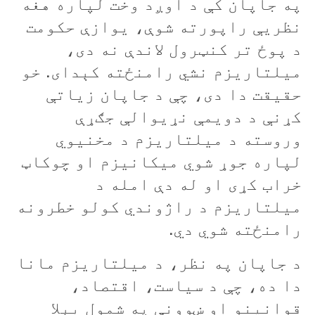
په جاپان کې د اوږد وخت لپاره هغه
نظريې راپورته شوې، يوازې حکومت
د پوځ تر کنټرول لاندې نه دی،
ميلتاريزم نشي رامنځته کېدای. خو
حقيقت دا دی، چې د جاپان زياتې
کړنې د دويمې نړيوالې جګړې
وروسته د ميلتاريزم د مخنيوي
لپاره جوړ شوي ميکانيزم او چوکاټ
خراب کړی او له دې امله د
ميلتاريزم د راژوندي کولو خطرونه
رامنځته شوي دي.
د جاپان په نظر، د ميلتاريزم مانا
دا ده، چې د سياست، اقتصاد،
قوانينو او ښوونې په شمول بېلا