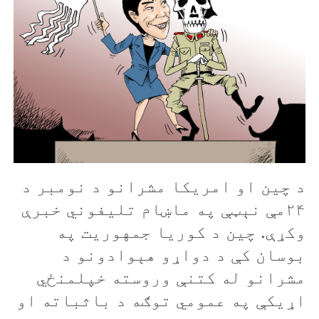
د چين او امريکا مشرانو د نومبر د
۲۴مې نېټې په ماښام تليفوني خبرې
وکړې. چين د کوريا جمهوريت په
بوسان کې د دواړو هېوادونو د
مشرانو له کتنې وروسته خپلمنځي
اړيکې په عمومي توګه د باثباته او