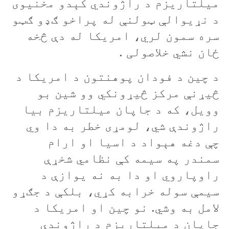
ميلتاريزم د راژوندي کېدو مخنيوی
د نړيوالې ټولنې له پراخو ګډو ګټو
سره سمون لري، امريکا له دې څخه
ځان نشي خلاصولی .
د چين د فودان پوهنتون د امريکا د
څيړنې مرکز څيړونکي وو شين بو
وويل، که د جاپان ميلتاريزم بيا
راژوندې شي، لومړی خطر به دا وي
چې دغه هېواد د اسيا او ارام
سمندر په سيمه کې نظامي شخړې
راوپاروي او دا به نه يوازې د
سيمې سوله خرابه کړي، بلکې د جګړو
لامل به وشي. نو چين او امريکا د
جاپان د ميلتاريزم د راژوندې