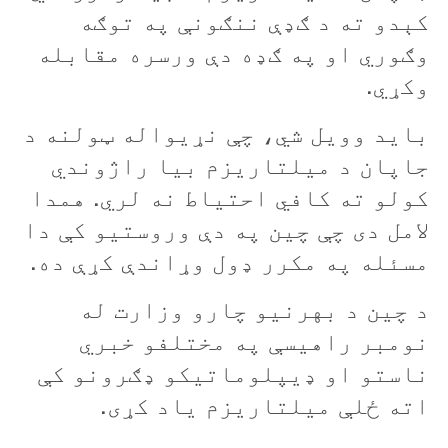
کېدو ته د ګډې ننګونې په توګه
وګوري او په ګډه دې ورسره مقابله
وکړي.
بايد وويل شي، چې نړيواله ټولنه د
جاپان د ميلتاريزم بيا راژوندي
کولو ته کافي احتياط نه لري. همدا
لامل دی چې چين په دې وروستيو کې دا
مسئله په مکرر ډول وړاندې کړې ده.
د چين د بهرنيو چارو وزارت له
نومبر راهيسې په مختلفو خبري
ناستو او ډيپلوماتيکو ډګرونو کې
اته ځلې ميلتاريزم ياد کړی.