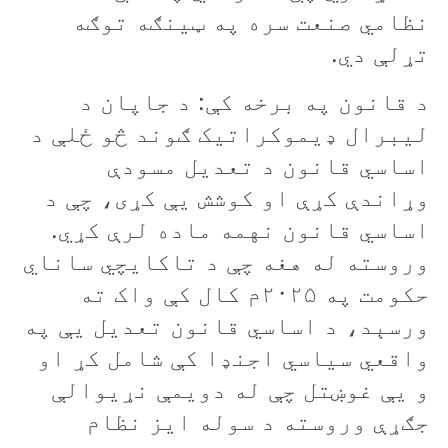
نظامي صنعت سره په ټينګه توګه
تړلې دي.
د قانون په برخه کې: د جاپان د
ليبرال ډيموکراتيک ګوند څو ځلې د
اساسي قانون د تعديل مسودې
وړاندې کړې او کوشش يې کړی، چې د
اساسي قانون نهمه ماده لرې کړي.
وروسته له هغه چې د تاکايچي ساناي
حکومت په ۲۰۲۵م کال کې واک ته
ورسېد، د اساسي قانون تعديل يې په
واقعي سياسي اجنډا کې شامل کړ او
و يې غوښتل چې له دويمې نړيوالې
جګړې وروسته د سوله ايز نظام