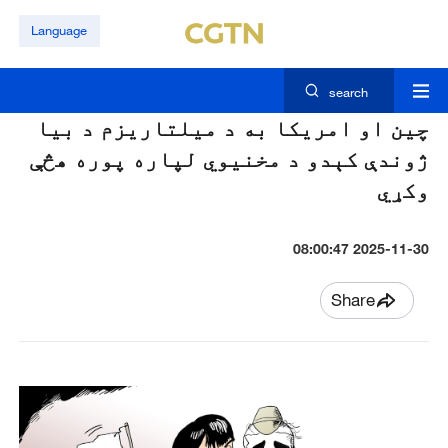
Language
search
چين او امريکا به د ميلتاريزم د بيا
ژوندې کېدو د مخنيوي لپاره پوره هڅې
وکړي
2025-11-30 08:00:47
Share