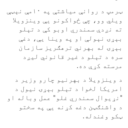
ټرمپ د روانې مياشتې په ۱۰مې نېټې
ويلي وو، چې ځواکونو يې وينزويلا
ته نږدې سمندري اوبو کې د تېلو
بېړۍ نېولې او په وينا يې، دغې
بېړۍ له بهرني ترهګريز سازمان
سره د تېلو د غير قانوني ليږد
مرسته کړې ده.
د وینزویلا د بهرنیو چارو وزیر د
امریکا لخوا د تېلو بېړۍ نيول د
"نړیوال سمندري غلو" عمل وباله او
د واشنګټن دغه کړنه يې په سختو
ټکو وغندله.