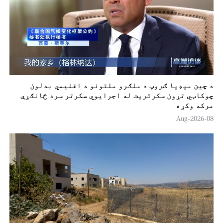
د چين ميډيا ګروپ د ملګرو ملتونو د اقلیمي بدلون
چوکاټي تړون سکرتريت له اجرایوي سکرتر سره ځانګړې
مرکه وکړه
08-Aug-2026