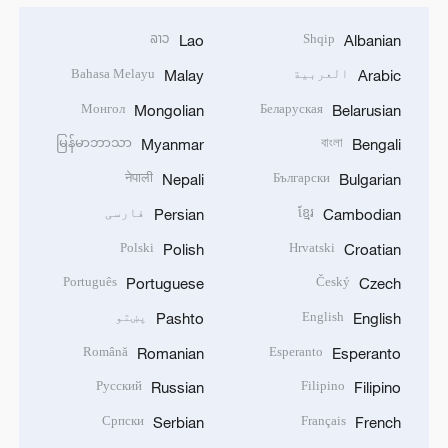
ລາວ
Shqip
Lao
Albanian
العربية
Bahasa Melayu
Malay
Arabic
Монгол
Беларуская
Mongolian
Belarusian
မြန်မာဘာသာ
বাংলা
Myanmar
Bengali
नेपाली
Български
Nepali
Bulgarian
ខ្មែរ
فارسی
Persian
Cambodian
Polski
Hrvatski
Polish
Croatian
Português
Český
Portuguese
Czech
English
پښتو
Pashto
English
Română
Esperanto
Romanian
Esperanto
Русский
Filipino
Russian
Filipino
Српски
Français
Serbian
French