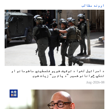
اړوند مطالب
د اسرائيل لخوا د توقيف شویو فلسطیني ماشومانو او
تنکي ځوانانو شمېر "د پام وړ" زیات شوی
08-Aug-2026