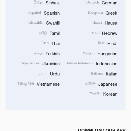
සිංහල
Deutsch
Sinhala
German
Español
Ελληνικά
Spanish
Greek
Kiswahili
Hausa
Swahili
Hausa
עברית
தமிழ்
Tamil
Hebrew
ไทย
हिन्दी
Thai
Hindi
Türkçe
Magyar
Turkish
Hungarian
Українська
Bahasa Indonesia
Ukrainian
Indonesian
Italiano
اردو
Urdu
Italian
Tiếng Việt
日本語
Vietnamese
Japanese
한국어
Korean
DOWNLOAD OUR APP