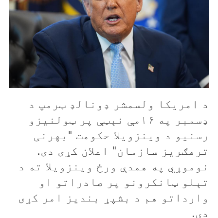
د امريکا ولسمشر ډونالډ ټرمپ د
ډسمبر په ۱۶مې نېټې پر ټولنيزو
رسنيو د وينزويلا حکومت "بهرنی
ترهګريز سازمان" اعلان کړی دی.
نوموړي په همدې ورځ وينزويلا ته د
تېلو ټانکرونو پر صادراتو او
وارداتو هم د بشپړ بنديز امر کړی
دی.