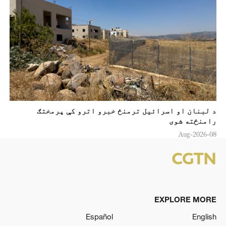
د لبنان او اسرائیل ترمنځ خبرو اترو کې پرمختګ
رامنځته شوی
08-Aug-2026
EXPLORE MORE
Español
English