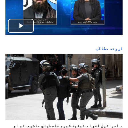
P
l
اړوند مطالب
a
y
V
i
d
e
د اسرائيل لخوا د توقيف شویو فلسطیني ماشومانو او