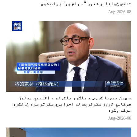
تنکي ځوانانو شمېر "د پام وړ" زیات شوی
o
08-Aug-2026
د چين ميډيا ګروپ د ملګرو ملتونو د اقلیمي بدلون
چوکاټي تړون سکرتريت له اجرایوي سکرتر سره ځانګړې
مرکه وکړه
08-Aug-2026