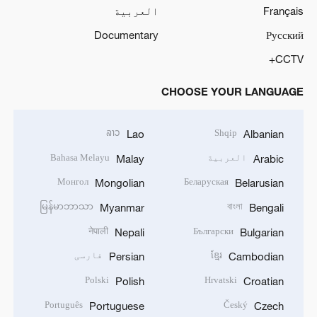
Français
العربية
Documentary
Русский
CCTV+
CHOOSE YOUR LANGUAGE
ລາວ
Shqip
Lao
Albanian
العربية
Bahasa Melayu
Malay
Arabic
Монгол
Беларуская
Mongolian
Belarusian
မြန်မာဘာသာ
বাংলা
Myanmar
Bengali
नेपाली
Български
Nepali
Bulgarian
ខ្មែរ
فارسی
Persian
Cambodian
Polski
Hrvatski
Polish
Croatian
Português
Český
Portuguese
Czech