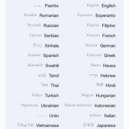
English
پښتو
Pashto
English
Română
Esperanto
Romanian
Esperanto
Русский
Filipino
Russian
Filipino
Српски
Français
Serbian
French
සිංහල
Deutsch
Sinhala
German
Español
Ελληνικά
Spanish
Greek
Kiswahili
Hausa
Swahili
Hausa
עברית
தமிழ்
Tamil
Hebrew
ไทย
हिन्दी
Thai
Hindi
Türkçe
Magyar
Turkish
Hungarian
Українська
Bahasa Indonesia
Ukrainian
Indonesian
Italiano
اردو
Urdu
Italian
Tiếng Việt
日本語
Vietnamese
Japanese