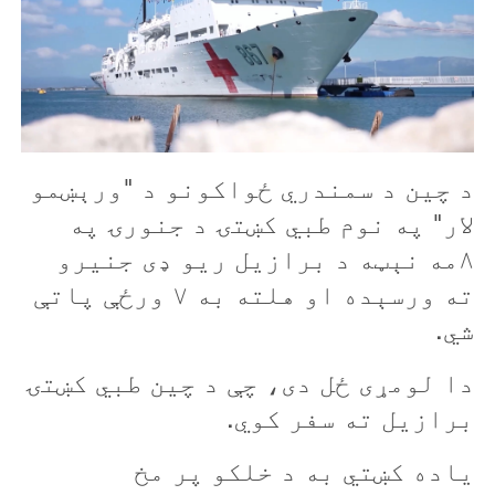
د چين د سمندري ځواکونو د "ورېښمو
لار" په نوم طبي کښتۍ د جنورۍ په
۸مه نېټه د برازيل ریو ډی جنیرو
ته ورسېده او هلته به ۷ ورځې پاتې
شي.
دا لومړی ځل دی، چې د چین طبي کښتۍ
برازیل ته سفر کوي.
ياده کښتي به د خلکو پر مخ