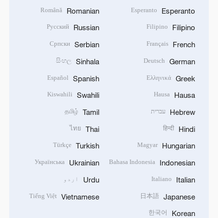
Română
Esperanto
Romanian
Esperanto
Русский
Filipino
Russian
Filipino
Српски
Français
Serbian
French
සිංහල
Deutsch
Sinhala
German
Español
Ελληνικά
Spanish
Greek
Kiswahili
Hausa
Swahili
Hausa
עברית
தமிழ்
Tamil
Hebrew
ไทย
हिन्दी
Thai
Hindi
Türkçe
Magyar
Turkish
Hungarian
Українська
Bahasa Indonesia
Ukrainian
Indonesian
Italiano
اردو
Urdu
Italian
Tiếng Việt
日本語
Vietnamese
Japanese
한국어
Korean