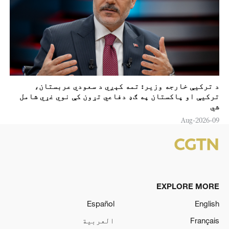
د ترکيې خارجه وزير: تمه کېږي د سعودي عربستان،
ترکيې او پاکستان په ګډ دفاعي تړون کې نوي غړي شامل
شي
09-Aug-2026
EXPLORE MORE
Español
English
Français
العربية