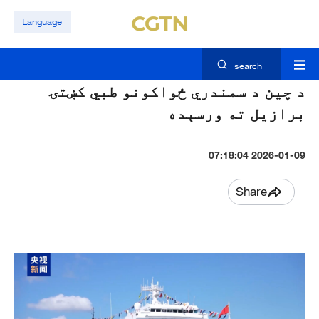
Language
search
د چین د سمندري ځواکونو طبي کښتۍ
برازيل ته ورسېده
2026-01-09 07:18:04
Share