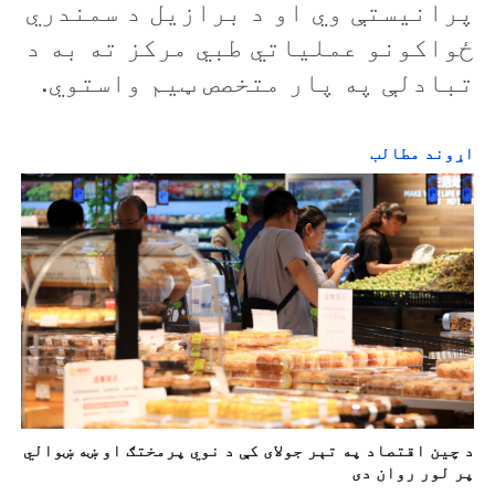
پرانيستې وي او د برازیل د سمندري
ځواکونو عملیاتي طبي مرکز ته به د
تبادلې په پار متخصص ټیم واستوي.
اړوند مطالب
د چين اقتصاد په تېر جولای کې د نوي پرمختګ او ښه ښوالي
پر لور روان دی