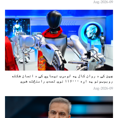
09-Aug-2026
چين کې د روان کال په لومړۍ نیمایي کې د انسان شکله
روبوټونو په اړه ۱۱۶۰۰۰ نوې تصدۍ رامنځته شوې
09-Aug-2026