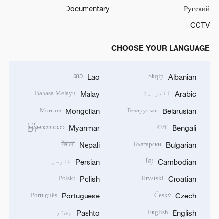
Documentary
Русский
CCTV+
CHOOSE YOUR LANGUAGE
ລາວ
Shqip
Lao
Albanian
العربية
Bahasa Melayu
Malay
Arabic
Монгол
Беларуская
Mongolian
Belarusian
မြန်မာဘာသာ
বাংলা
Myanmar
Bengali
नेपाली
Български
Nepali
Bulgarian
ខ្មែរ
فارسی
Persian
Cambodian
Polski
Hrvatski
Polish
Croatian
Português
Český
Portuguese
Czech
English
پښتو
Pashto
English