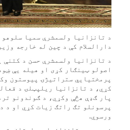
د تانزانيا ولسمشرې سميا سلوهو ح
دارالسلام کې د چين له خارجه وزير
د تانزانيا ولسمشرې حسن د کتنې پ
اصولو ټينګار کړی او هيله يې ښود
پرمختيايي ستراتيژۍ پيوستون وکړ
کړي، د تانزانيا ريلپټلۍ د قعالو
پار ګډې هڅې وکړي، د ګوندونو ترم
پرسونلو تګ راتګ زيات کړي او د د
ورسوي.
نوموړې د تانزانيا په استازيتوب 