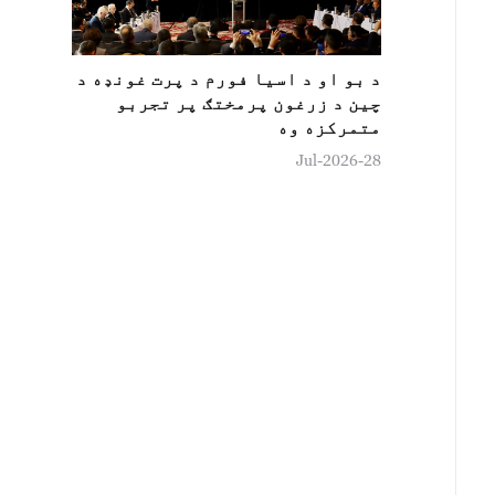
د بو او د اسيا فورم د پرت غونډه د
چين د زرغون پرمختګ پر تجربو
متمرکزه وه
28-Jul-2026