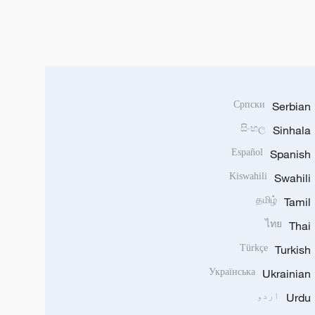
Српски
Serbian
සිංහල
Sinhala
Español
Spanish
Kiswahili
Swahili
தமிழ்
Tamil
ไทย
Thai
Türkçe
Turkish
Українська
Ukrainian
Urdu
اردو