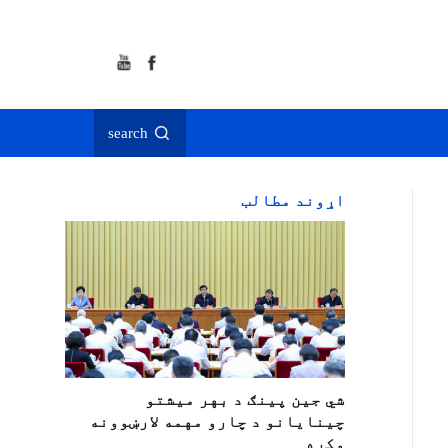
search
اړوند مطالب
شي جین پینګ د بهر میشتو
چينايانو د چارو مهمه لارښوونه
وکړه