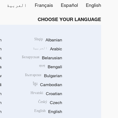
English
Español
Français
العربية
CHOOSE YOUR LANGUAGE
h
Shqip
Albanian
Arabic
العربية
n
k
Беларуская
Belarusian
a
বাংলা
Bengali
w
Български
Bulgarian
i
ខ្មែរ
Cambodian
n
Hrvatski
Croatian
n
Český
Czech
n
English
English