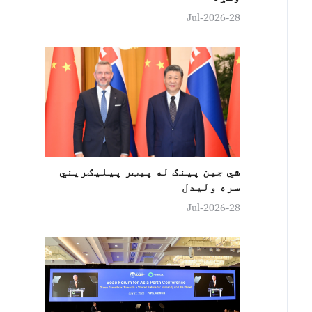
28-Jul-2026
شي جین پينګ له پيټر پيليګريني
سره ولیدل
28-Jul-2026