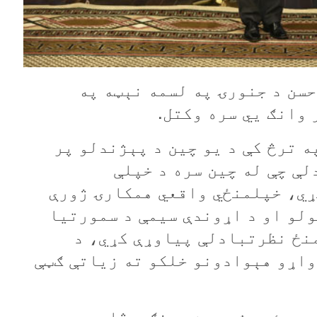
سن د جنورۍ په لسمه نېټه په
 وانګ يي سره وکتل.
ه ترڅ کې د يو چين د پېژندلو پر
لې چې له چين سره د خپلې
ي، خپلمنځي واقعي همکارۍ ژورې
لو او د اړوندې سيمې د سمورتيا
نځ نظرتبادلې پياوړې کړي، د
واړو هېوادونو خلکو ته زياتې ګټې
د رئيس شي جين پينګ د څلورو