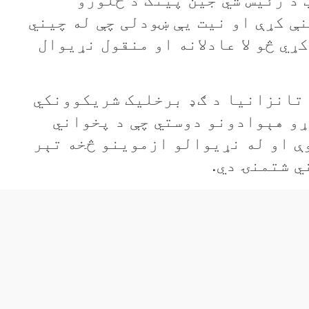
 کړې او نيت يې ښودلی چې له چيني
ي څو لا عادلانه او منقول نړيوال
 تانزانيا د ګډ برخليک شريکوونکي
ړو هېوادونو دوستي چې د پخواني
ې او له نړيوالو ازموينو څخه تېر
ي شتمنۍ دي.