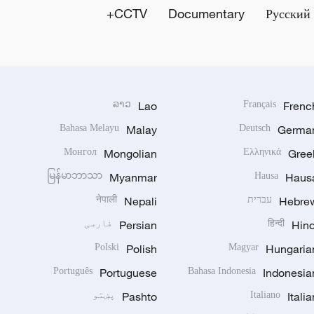
CCTV+
Documentary
Русский
ລາວ
Lao
Français
Frenc
Bahasa Melayu
Malay
Deutsch
Germa
Монгол
Mongolian
Ελληνικά
Gree
မြန်မာဘာသာ
Myanmar
Hausa
Haus
Hebre
עברית
Nepali
नेपाली
Hind
हिन्दी
Persian
فارسی
Polski
Polish
Magyar
Hungaria
Português
Portuguese
Bahasa Indonesia
Indonesia
Italia
Italiano
Pashto
پښتو