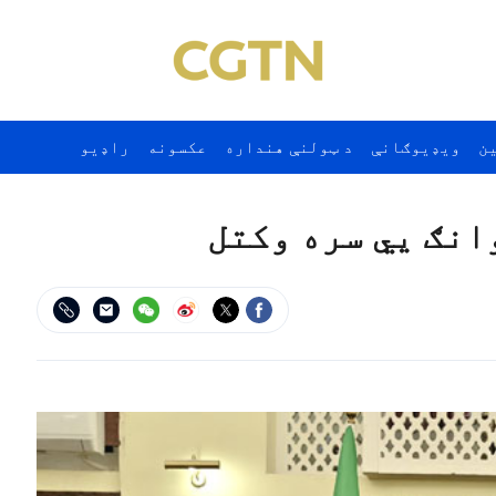
ن
ويډيوګانې
د ټولنې هنداره
عکسونه
راډيو
انګ يي سره وکتل