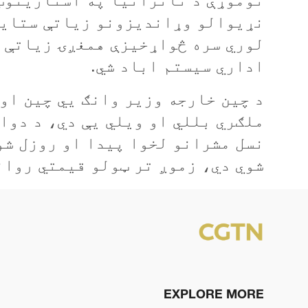
نړيوالو وړانديزونو زياتې ستاينې
لوري سره څواړخيزې همغږۍ زياتې کړ
اداري سيستم اباد شي.
د چين خارجه وزير وانګ يي چين او
ملګري بللي او ويلي يې دي، د دوا
نسل مشرانو لخوا پيدا او روزل شو
شوي دي، زموږ تر ټولو قيمتي روان
EXPLORE MORE