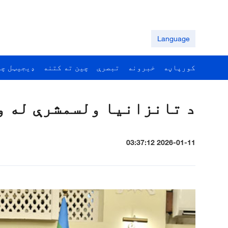
Language
کورپاڼه
خبرونه
تبصرې
چين ته کتنه
ډيجيټل چي
د تانزانيا ولسمشرې له و
2026-01-11 03:37:12