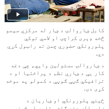
P
کابل ښاروالۍ د ښار له مرکزي سیمو
l
څخه ډېری کراچۍ او لاسي توکي
a
پلورونکي حضوري چمن ته راټول کړي
y
دي.
V
د ښاروالۍ مسئولين وايي، چې دغه
کار يې د ښاري نظم د پراختیا او د
i
ترافیکي ګڼې ګوڼې د کمولو په موخه
d
کړی دی.
e
ځيني پلورونکي او ښاریان د
o
ښاروالۍ دغه ګام ستايي او ځيني