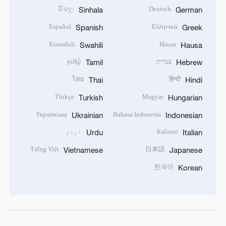
සිංහල
Deutsch
Sinhala
German
Español
Ελληνικά
Spanish
Greek
Kiswahili
Hausa
Swahili
Hausa
עברית
தமிழ்
Tamil
Hebrew
ไทย
हिन्दी
Thai
Hindi
Türkçe
Magyar
Turkish
Hungarian
Українська
Bahasa Indonesia
Ukrainian
Indonesian
Italiano
اردو
Urdu
Italian
Tiếng Việt
日本語
Vietnamese
Japanese
한국어
Korean