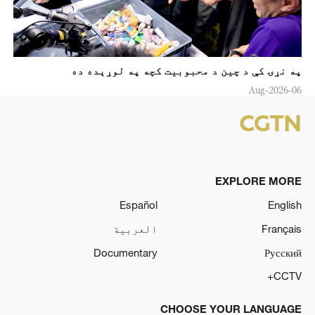
په نړۍ کې د چين د محبوبیت کچه په لوړېده ده
06-Aug-2026
EXPLORE MORE
Español
English
Français
العربية
Documentary
Русский
CCTV+
CHOOSE YOUR LANGUAGE