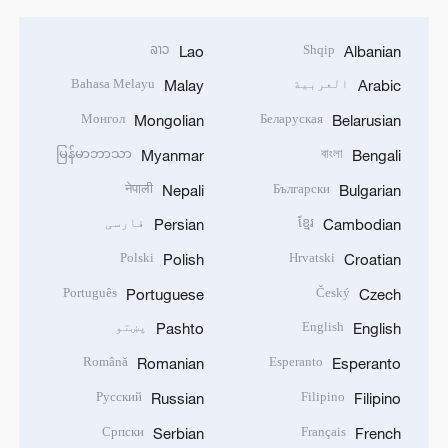
ລາວ
Shqip
Lao
Albanian
العربية
Bahasa Melayu
Malay
Arabic
Монгол
Беларуская
Mongolian
Belarusian
မြန်မာဘာသာ
বাংলা
Myanmar
Bengali
नेपाली
Български
Nepali
Bulgarian
ខ្មែរ
فارسی
Persian
Cambodian
Polski
Hrvatski
Polish
Croatian
Português
Český
Portuguese
Czech
English
پښتو
Pashto
English
Română
Esperanto
Romanian
Esperanto
Русский
Filipino
Russian
Filipino
Српски
Français
Serbian
French