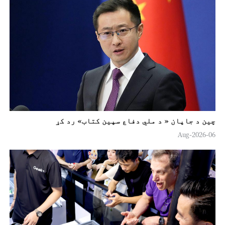
چين د جاپان « د ملي دفاع سپين کتاب» رد کړ
06-Aug-2026