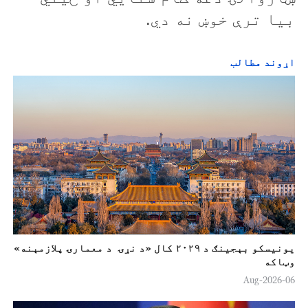
بیا ترې خوښ نه دي.
اړوند مطالب
یونیسکو بېجینګ د ۲۰۲۹ کال «د نړۍ د معمارۍ پلازمېنه»
وټاکه
06-Aug-2026