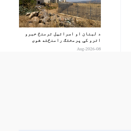
د لبنان او اسرائیل ترمنځ خبرو
اترو کې پرمختګ رامنځته شوی
08-Aug-2026