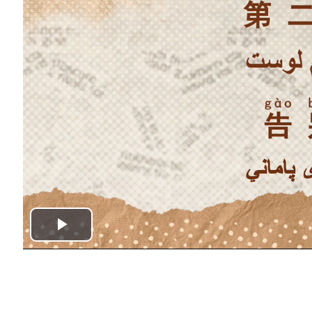
P
l
a