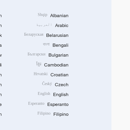
h
Shqip
Albanian
Arabic
العربية
n
k
Беларуская
Belarusian
a
বাংলা
Bengali
w
Български
Bulgarian
i
ខ្មែរ
Cambodian
n
Hrvatski
Croatian
n
Český
Czech
n
English
English
e
Esperanto
Esperanto
n
Filipino
Filipino