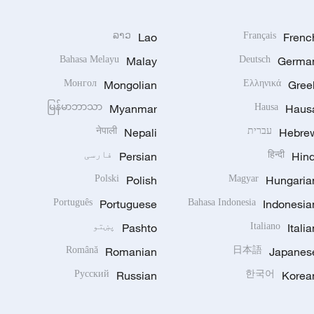
ລາວ
Lao
Français
Frenc
Bahasa Melayu
Malay
Deutsch
Germa
Монгол
Mongolian
Ελληνικά
Gree
မြန်မာဘာသာ
Myanmar
Hausa
Haus
Hebre
עברית
Nepali
नेपाली
Hind
हिन्दी
Persian
فارسی
Polski
Polish
Magyar
Hungaria
Português
Portuguese
Bahasa Indonesia
Indonesia
Italia
Italiano
Pashto
پښتو
Română
Romanian
日本語
Japanes
Русский
Russian
한국어
Korea