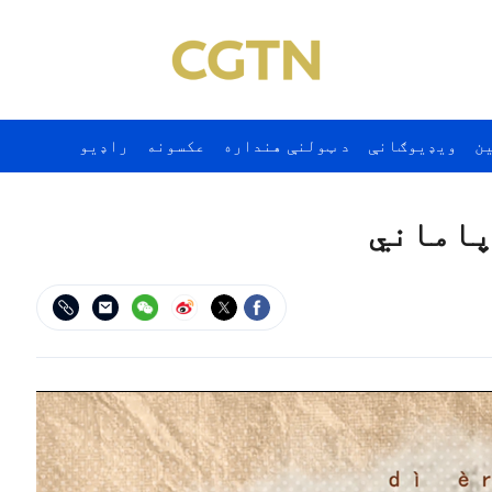
ن
ويډيوګانې
د ټولنې هنداره
عکسونه
راډيو
پاماني