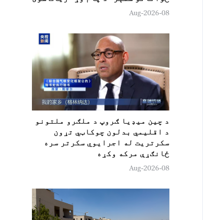
08-Aug-2026
د چين ميډيا ګروپ د ملګرو ملتونو
د اقلیمي بدلون چوکاټي تړون
سکرتريت له اجرایوي سکرتر سره
ځانګړې مرکه وکړه
08-Aug-2026