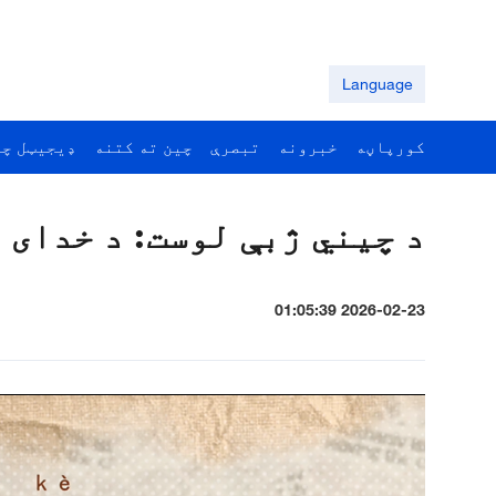
Language
کورپاڼه
خبرونه
تبصرې
چين ته کتنه
ډيجيټل چي
د چيني ژبې لوست: د خدای 
2026-02-23 01:05:39