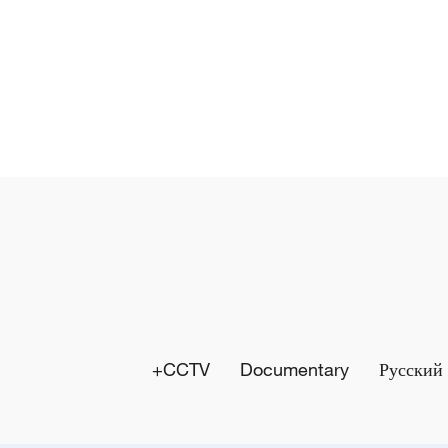
y
V
i
d
e
o
CCTV+
Documentary
Русский