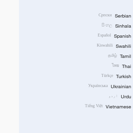
Српски
Serbian
සිංහල
Sinhala
Español
Spanish
Kiswahili
Swahili
தமிழ்
Tamil
ไทย
Thai
Türkçe
Turkish
Українська
Ukrainian
Urdu
اردو
Tiếng Việt
Vietnamese