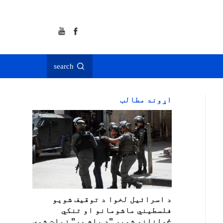
search
اړوند مطالب
د اسرائيل لخوا د توقيف شویو
فلسطیني ماشومانو او تنکي
ځوانانو شمېر "د پام وړ" زیات شوی