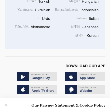
Türkçe
Magyar
Turkish
Hungarian
Українська
Bahasa Indonesia
Ukrainian
Indonesian
Italiano
اردو
Urdu
Italian
Tiếng Việt
日本語
Vietnamese
Japanese
한국어
Korean
DOWNLOAD OUR APP
Copyright © 2024 CGTN.
Our Privacy Statement & Cookie Policy
京ICP备20000184号