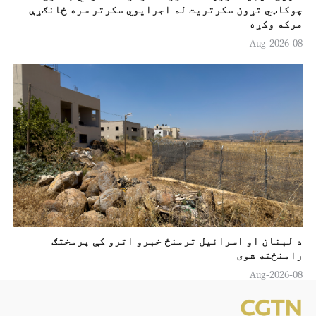
چوکاټي تړون سکرتريت له اجرایوي سکرتر سره ځانګړې
مرکه وکړه
08-Aug-2026
د لبنان او اسرائیل ترمنځ خبرو اترو کې پرمختګ
رامنځته شوی
08-Aug-2026