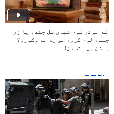
P
که مونږ کوم شيان سل چنده يا زر
l
چنده لوی کړو،
نو څه به وګورو؟
a
راشئ ويې ګورئ!
y
V
اړوند مطالب
i
d
e
o