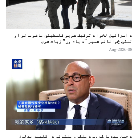
د اسرائيل لخوا د توقيف شویو فلسطیني ماشومانو او
تنکي ځوانانو شمېر "د پام وړ" زیات شوی
08-Aug-2026
د چين ميډيا ګروپ د ملګرو ملتونو د اقلیمي بدلون