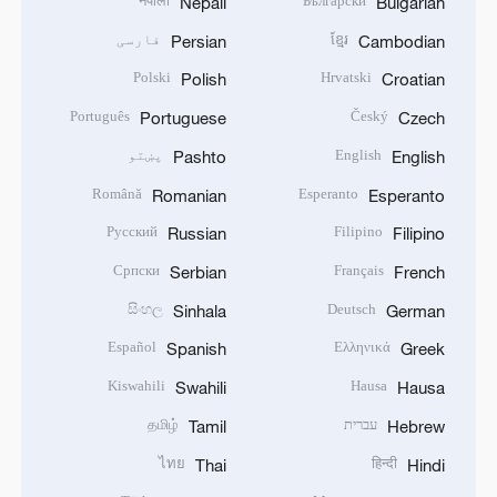
नेपाली
Български
Nepali
Bulgarian
ខ្មែរ
فارسی
Persian
Cambodian
Polski
Hrvatski
Polish
Croatian
Português
Český
Portuguese
Czech
English
پښتو
Pashto
English
Română
Esperanto
Romanian
Esperanto
Русский
Filipino
Russian
Filipino
Српски
Français
Serbian
French
සිංහල
Deutsch
Sinhala
German
Español
Ελληνικά
Spanish
Greek
Kiswahili
Hausa
Swahili
Hausa
עברית
தமிழ்
Tamil
Hebrew
ไทย
हिन्दी
Thai
Hindi