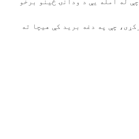
چې له امله یې د ودانۍ ځینو برخو
کړی، چې په دغه برید کې هيچا ته