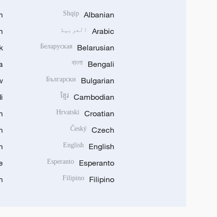
h
Shqip
Albanian
Arabic
العربية
n
k
Беларуская
Belarusian
a
বাংলা
Bengali
w
Български
Bulgarian
i
ខ្មែរ
Cambodian
n
Hrvatski
Croatian
n
Český
Czech
n
English
English
e
Esperanto
Esperanto
n
Filipino
Filipino