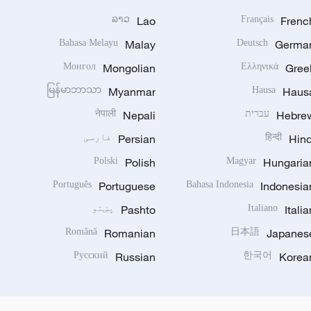
ລາວ
Lao
Français
Frenc
Bahasa Melayu
Malay
Deutsch
Germa
Монгол
Mongolian
Ελληνικά
Gree
မြန်မာဘာသာ
Myanmar
Hausa
Haus
Hebre
עברית
Nepali
नेपाली
Hind
हिन्दी
Persian
فارسی
Polski
Polish
Magyar
Hungaria
Português
Portuguese
Bahasa Indonesia
Indonesia
Italia
Italiano
Pashto
پښتو
Română
Romanian
日本語
Japanes
Русский
Russian
한국어
Korea