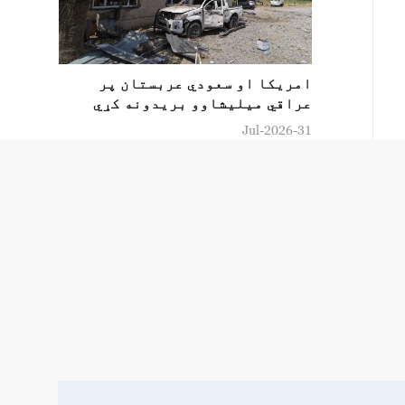
امريکا او سعودي عربستان پر
عراقي ميليشاوو بريدونه کړي
31-Jul-2026