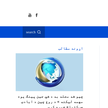
search
اړوند مطالب
چيو شه مجله به د شي جين پينګ يوه
مهمه لیکنه » د روغ چين د ابادۍ
چټکتيا» خپره کړي