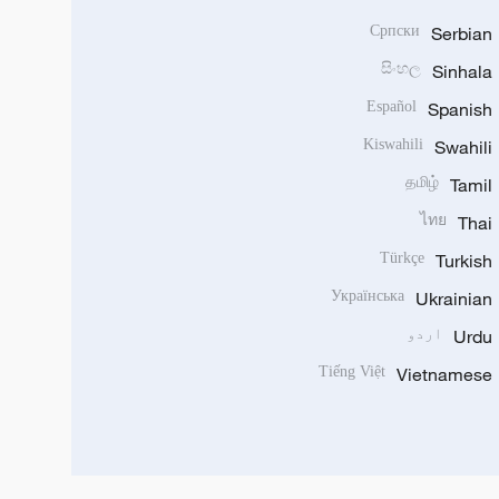
Српски
Serbian
සිංහල
Sinhala
Español
Spanish
Kiswahili
Swahili
தமிழ்
Tamil
ไทย
Thai
Türkçe
Turkish
Українська
Ukrainian
Urdu
اردو
Tiếng Việt
Vietnamese