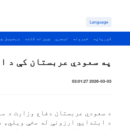
Language
کورپاڼه
خبرونه
تبصرې
چين ته کتنه
ډيجيټل چي
په سعودي عربستان کې د ا
2026-03-03 03:01:27
د ابتدايي ارزونې له مخې ويلي، د