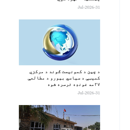
31-Jul-2026
د چين د کمونېست ګوند د مرکزي
کمېټې د سياسي بيورو د مطالعې
۲۷مه غونډه ترسره شوه
31-Jul-2026