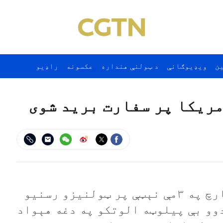
ن
ويډيوګانې
د ټولنې هنداره
عکسونه
راډيو
مریکا پر سفارت برید شوی
د سعودي عربستان دفاع وزارت د مارچ په ۳مې نېټې پر ټولنیزو رسنیو
وو بې پیلوټه الوتکو په دغه هېواد