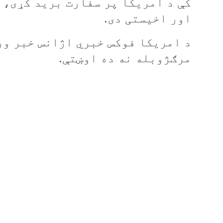
کې د امریکا پر سفارت برید کړی، 
اور اخیستی دی.
د امریکا فوکس خبري اژانس خبر ور
مرګژوبله نه ده اوښتې.