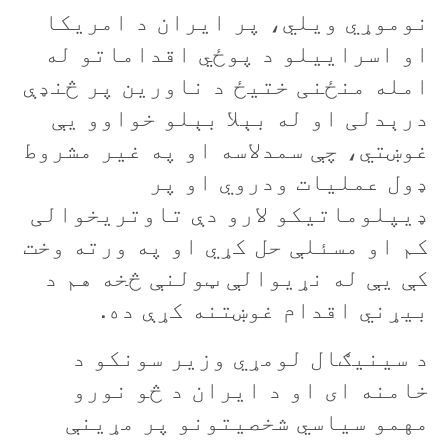
نوموړي ويلي، پر ایران د امریکا
او اسراییلو د پوځي اقداماتو له
امله منځنی ختیځ د ناورین پر څنډې
درېدلی او له بېلا بېلو خواوو یې
غوښتي، چې سمدلاسه او په غیر مشروط
ډول عملیات ودروي او پر
ډیپلوماتیکو لارو دې تاوتریخوالی
کم او مسئلې حل کړي او په ورته وخت
کې يې له نړیوالې ټولنې څخه هم د
بیړني اقدام غوښتنه کړې ده.
د سینیګال لومړي وزیر سونکو د
خامنه ای او د ایران د څو نورو
مهمو سیاسي شخصیتونو پر مړینې