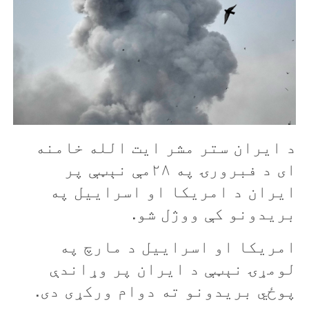
د ایران ستر مشر ایت الله خامنه
ای د فبرورۍ په ۲۸مې نېټې پر
ایران د امریکا او اسراییل په
بریدونو کې ووژل شو.
امریکا او اسراییل د مارچ په
لومړۍ نېټې د ایران پر وړاندې
پوځي بریدونو ته دوام ورکړی دی.