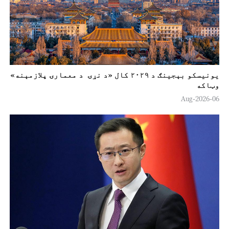
یونیسکو بېجینګ د ۲۰۲۹ کال «د نړۍ د معمارۍ پلازمېنه»
وټاکه
06-Aug-2026