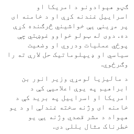
ګڼو هېوادونو د امریکا او
اسراییل غندنه کړې او د خامنه ای
پر مړینې یې خواشيني څرګنده کړې
ده. دوی له ټولو خواوو غوښتي چې
پوځي عملیات ودروي او وضعیت
سیاسي او ډیپلوماتیک حل لارې ته را
وګرځوي.
د مالیزیا لومړي وزیر انور بن
ابراهیم په یوې اعلامیې کې د
امریکا او اسراییل په برید کې د
خامنه ای وژنه سخته غندلې او د یو
هېواد د مشر قصدي وژنه یې یو
خطرناک مثال بللی دی.