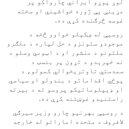
لوړ پوړو ایراني چارواکو پر
مړینې يې ژوره خواشيني او سخته
غوسه څرګنده کړې ده.
روسیې له ښکېلو خواوو څخه د
موجودو ستونزو د حل لپاره د ملګرو
ملتونو د منشور او د اټومي وسلو د
نه خپرېدو د تړون پر بنسټ د
سمدستي تاوتریخوالي کمولو، د
پوځي اقداماتو د بندولو او سیاسي
او ډیپلوماتیکو پروسو ته د بیرته
راستنیدو غوښتنه کړې ده.
د روسیې بهرنیو چارو وزیر سیرګي
لافروف د متحده اماراتو له خارجه