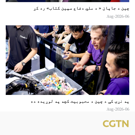
چين د جاپان « د ملي دفاع سپين کتاب» رد کړ
06-Aug-2026
په نړۍ کې د چين د محبوبیت کچه په لوړېده ده
06-Aug-2026