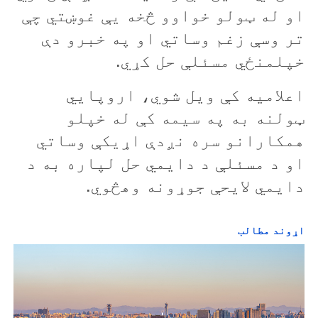
او له ټولو خواوو څخه یې غوښتي چې
تر وسې زغم وساتي او په خبرو دې
خپلمنځي مسئلې حل کړي.
اعلاميه کې ويل شوي، اروپايي
ټولنه به په سیمه کې له خپلو
همکارانو سره نږدې اړیکې وساتي
او د مسئلې د دایمي حل لپاره به د
دایمي لایحې جوړونه وهڅوي.
اړوند مطالب