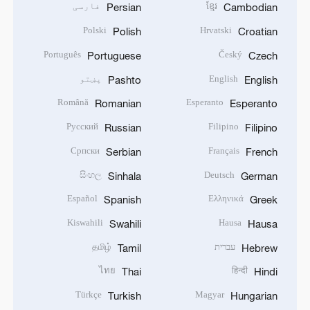
ខ្មែរ
فارسی
Persian
Cambodian
Polski
Hrvatski
Polish
Croatian
Português
Český
Portuguese
Czech
English
پښتو
Pashto
English
Română
Esperanto
Romanian
Esperanto
Русский
Filipino
Russian
Filipino
Српски
Français
Serbian
French
සිංහල
Deutsch
Sinhala
German
Español
Ελληνικά
Spanish
Greek
Kiswahili
Hausa
Swahili
Hausa
עברית
தமிழ்
Tamil
Hebrew
ไทย
हिन्दी
Thai
Hindi
Türkçe
Magyar
Turkish
Hungarian