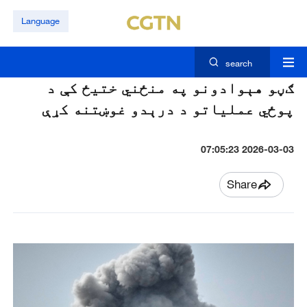
Language
search
ګڼو هېوادونو په منځني ختيځ کې د
پوځي عملیاتو د درېدو غوښتنه کړې
2026-03-03 07:05:23
Share