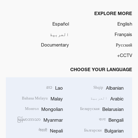
EXPLORE MORE
Español
English
Français
العربية
Documentary
Русский
CCTV+
CHOOSE YOUR LANGUAGE
ລາວ
Shqip
Lao
Albanian
العربية
Bahasa Melayu
Malay
Arabic
Монгол
Беларуская
Mongolian
Belarusian
မြန်မာဘာသာ
বাংলা
Myanmar
Bengali
नेपाली
Български
Nepali
Bulgarian