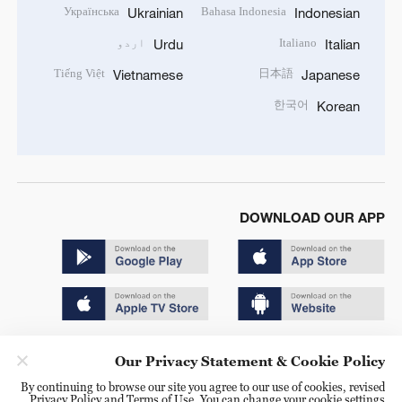
Українська
Bahasa Indonesia
Ukrainian
Indonesian
Italiano
اردو
Urdu
Italian
Tiếng Việt
日本語
Vietnamese
Japanese
한국어
Korean
DOWNLOAD OUR APP
Copyright © 2024 CGTN.
Our Privacy Statement & Cookie Policy
京ICP备20000184号
By continuing to browse our site you agree to our use of cookies, revised
Privacy Policy and Terms of Use. You can change your cookie settings