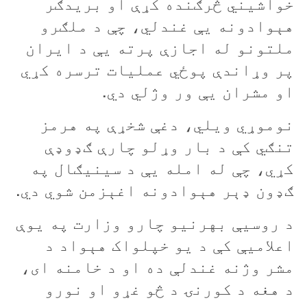
خواشيني څرګنده کړې او بریدګر
هېوادونه یې غندلي، چې د ملګرو
ملتونو له اجازې پرته يې د ایران
پر وړاندې پوځي عملیات ترسره کړي
او مشران یې ور وژلي دي.
نوموړي ويلي، دغې شخړې په هرمز
تنګي کې د بار وړلو چارې ګډوډې
کړي، چې له امله یې د سینیګال په
ګډون ډېر هېوادونه اغېزمن شوي دي.
د روسیې بهرنیو چارو وزارت په يوې
اعلاميې کې د یو خپلواک هېواد د
مشر وژنه غندلې ده او د خامنه ای،
د هغه د کورنۍ د څو غړو او نورو