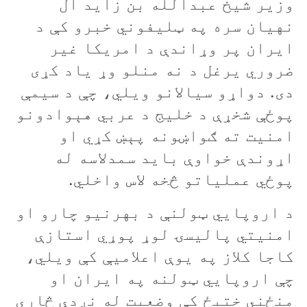
وزیر شيخ عبدالله بن زاید ال
نهیان سره په ټلیفوني خبرو کې د
ایران پر وړاندې د امریکا غیر
ضروري یرغل د نه منلو وړ ياد کړی
دی. دواړو سیالانو ويلي، چې د سیمې
پوځې شخړې د خلیج د عربي هېوادونو
امنیت ته ګواښونه پېښ کړي او
اړوندې خواوې باید سمدلاسه له
پوځي عملیاتو څخه لاس واخلي.
د اروپايي ټولنې د بهرنیو چارو او
امنیتي پالیسۍ لوړ پوړي استازې
کاجا کلاز په یوې اعلامیې کې ويلي،
چې اروپايي ټولنه په ایران او
منځني ختیځ کې وضعیت له نږدې څاري