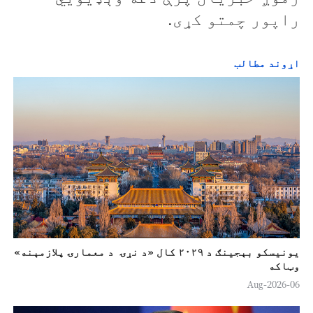
راپور چمتو کړی.
اړوند مطالب
یونیسکو بېجینګ د ۲۰۲۹ کال «د نړۍ د معمارۍ پلازمېنه»
وټاکه
06-Aug-2026