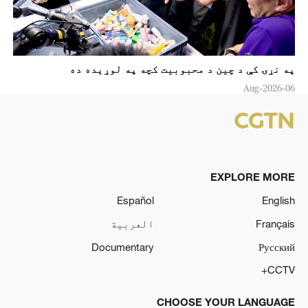
په نړۍ کې د چين د محبوبیت کچه په لوړېده ده
06-Aug-2026
EXPLORE MORE
Español
English
Français
العربية
Documentary
Русский
CCTV+
CHOOSE YOUR LANGUAGE