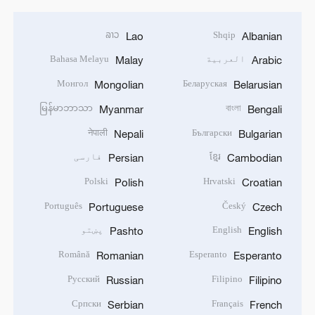
ລາວ
Shqip
Lao
Albanian
العربية
Bahasa Melayu
Malay
Arabic
Монгол
Беларуская
Mongolian
Belarusian
မြန်မာဘာသာ
বাংলা
Myanmar
Bengali
नेपाली
Български
Nepali
Bulgarian
ខ្មែរ
فارسی
Persian
Cambodian
Polski
Hrvatski
Polish
Croatian
Português
Český
Portuguese
Czech
English
پښتو
Pashto
English
Română
Esperanto
Romanian
Esperanto
Русский
Filipino
Russian
Filipino
Српски
Français
Serbian
French