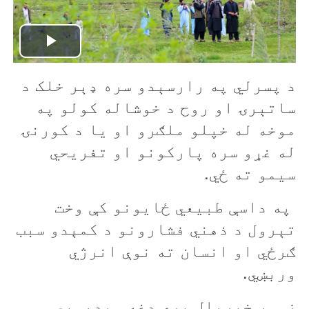
P
د پسرلي په رارسېدو سره ډېر خلک د
l
ساتېرۍ او روح د خوشاله کولو په
a
موخه له خپلو ملګرو او يا د کورنۍ
y
له غړو سره پارکونو او تفریحي
سیمو ته ځي.
V
په داسې طبیعي ځایونو کې وخت
i
تېرول د ذهني فشارونو د کمېدو سبب
d
ګرځي او انسان ته نوې انرژي
وربښي.
e
o
زموږ خبريال پرې دغه وېډيويي