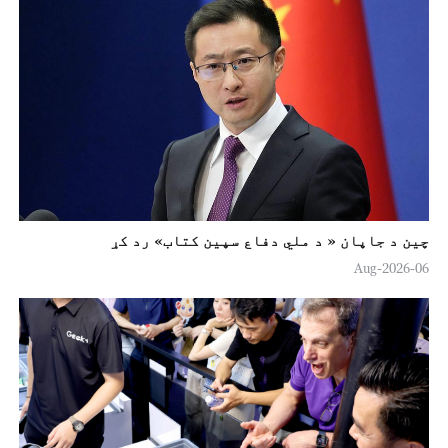
چين د جاپان « د ملي دفاع سپين کتاب» رد کړ
06-Aug-2026