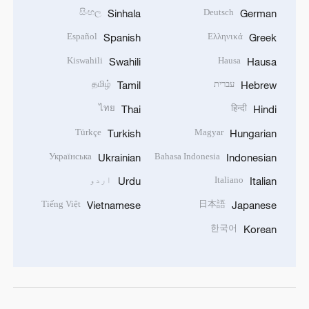
සිංහල
Deutsch
Sinhala
German
Español
Ελληνικά
Spanish
Greek
Kiswahili
Hausa
Swahili
Hausa
עברית
தமிழ்
Tamil
Hebrew
ไทย
हिन्दी
Thai
Hindi
Türkçe
Magyar
Turkish
Hungarian
Українська
Bahasa Indonesia
Ukrainian
Indonesian
Italiano
اردو
Urdu
Italian
Tiếng Việt
日本語
Vietnamese
Japanese
한국어
Korean