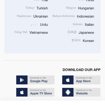
Türkçe
Magyar
Turkish
Hungarian
Українська
Bahasa Indonesia
Ukrainian
Indonesian
Italiano
اردو
Urdu
Italian
Tiếng Việt
日本語
Vietnamese
Japanese
한국어
Korean
DOWNLOAD OUR APP
Copyright © 2024 CGTN.