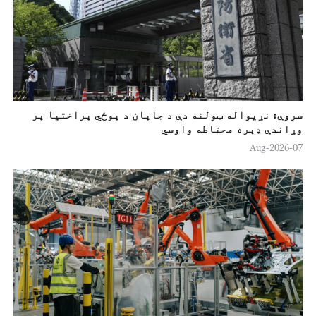
سروې: نړیواله ټولنه دې د جاپان د پوځي پراختیا پر
وړاندې ډېره محتاطه واوسي
07-Aug-2026