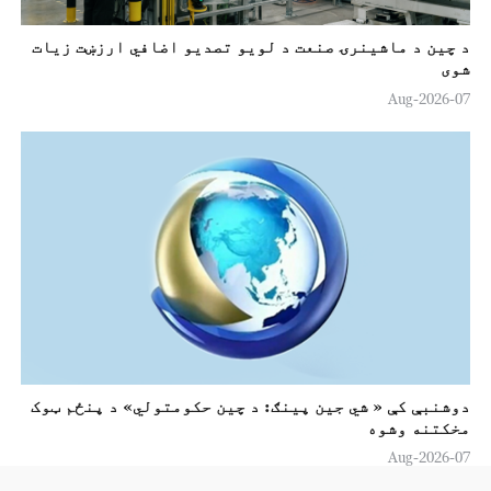
د چین د ماشینرۍ صنعت د لويو تصدیو اضافي ارزښت زيات
شوی
07-Aug-2026
دوشنبې کې « شي جين پینګ: د چين حکومتولي» د پنځم ټوک
مخکتنه وشوه
07-Aug-2026