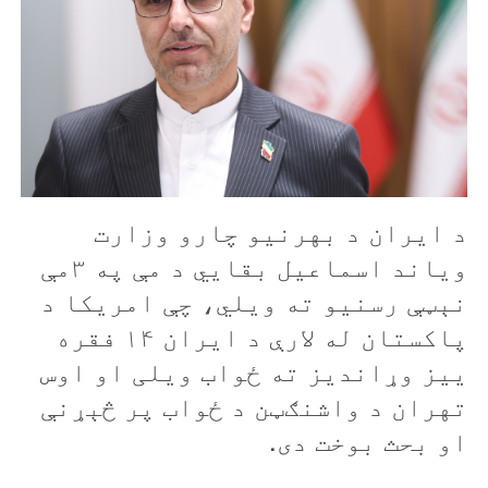
د ایران د بهرنیو چارو وزارت
ویاند اسماعيل بقايي د مې په ۳مې
نېټې رسنيو ته ويلي، چې امریکا د
پاکستان له لارې د ایران ۱۴ فقره
ییز وړاندیز ته ځواب ويلی او اوس
تهران د واشنګټن د ځواب پر څېړنې
او بحث بوخت دی.