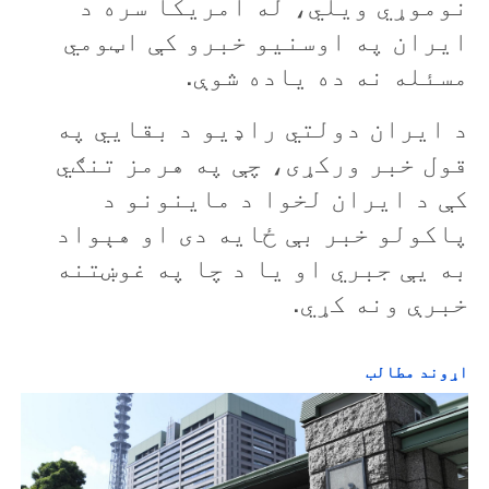
نوموړي ويلي، له امريکا سره د
ایران په اوسنيو خبرو کې اټومي
مسئله نه ده یاده شوې.
د ایران دولتي راډيو د بقايي په
قول خبر ورکړی، چې په هرمز تنګي
کې د ایران لخوا د ماینونو د
پاکولو خبر بې ځایه دی او هېواد
به یې جبري او یا د چا په غوښتنه
خبرې ونه کړي.
اړوند مطالب