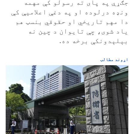
جګړې په پای ته رسولو کې مهمه
ونډه درلوده او په دغې اعلاميې کې
دا مهم تاريخي او حقوقي بنسټ هم
ياد شوی، چې تايوان د چين نه
بېلېدونکې برخه ده.
اړوند مطالب