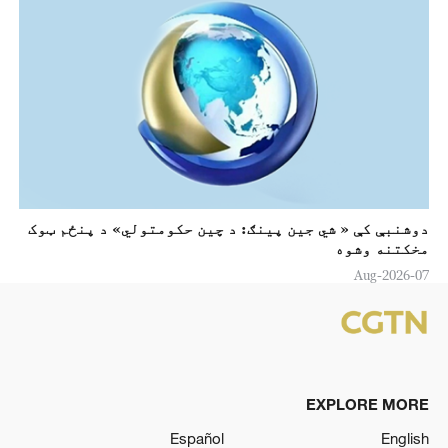
دوشنبې کې « شي جين پینګ: د چين حکومتولي» د پنځم ټوک
مخکتنه وشوه
07-Aug-2026
EXPLORE MORE
Español
English