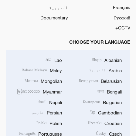
Français
العربية
Documentary
Русский
CCTV+
CHOOSE YOUR LANGUAGE
ລາວ
Shqip
Lao
Albanian
العربية
Bahasa Melayu
Malay
Arabic
Монгол
Беларуская
Mongolian
Belarusian
မြန်မာဘာသာ
বাংলা
Myanmar
Bengali
नेपाली
Български
Nepali
Bulgarian
ខ្មែរ
فارسی
Persian
Cambodian
Polski
Hrvatski
Polish
Croatian
Português
Český
Portuguese
Czech