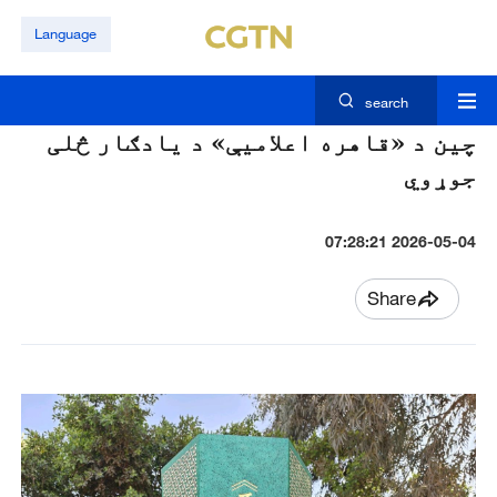
Language
search
چین د «قاهره اعلاميې» د يادګار څلی
جوړوي
2026-05-04 07:28:21
Share