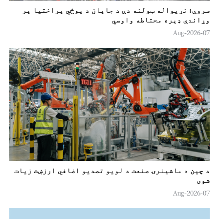
سروې: نړیواله ټولنه دې د جاپان د پوځي پراختیا پر
وړاندې ډېره محتاطه واوسي
07-Aug-2026
د چین د ماشینرۍ صنعت د لويو تصدیو اضافي ارزښت زيات
شوی
07-Aug-2026