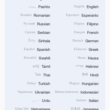
English
پښتو
Pashto
English
Română
Esperanto
Romanian
Esperanto
Русский
Filipino
Russian
Filipino
Српски
Français
Serbian
French
සිංහල
Deutsch
Sinhala
German
Español
Ελληνικά
Spanish
Greek
Kiswahili
Hausa
Swahili
Hausa
עברית
தமிழ்
Tamil
Hebrew
ไทย
हिन्दी
Thai
Hindi
Türkçe
Magyar
Turkish
Hungarian
Українська
Bahasa Indonesia
Ukrainian
Indonesian
Italiano
اردو
Urdu
Italian
Tiếng Việt
日本語
Vietnamese
Japanese