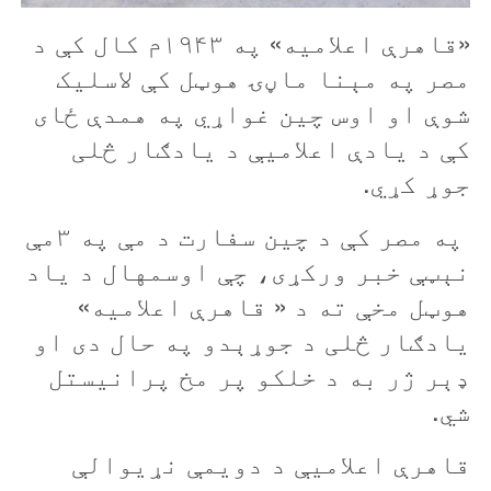
«قاهرې اعلاميه» په
۱۹۴۳م کال کې د
مصر په مېنا ماڼۍ هوټل کې لاسليک
شوې او اوس چين غواړي په همدې ځای
کې د يادې اعلاميې د يادګار څلی
جوړ کړي.
په مصر کې د چین سفارت د مې په ۳مې
نېټې خبر ورکړی، چې اوسمهال د ياد
هوټل مخې ته د « قاهرې اعلاميه»
يادګار څلی د جوړېدو په حال دی او
ډېر ژر به د خلکو پر مخ پرانيستل
شي.
قاهرې اعلاميې د دويمې نړيوالې