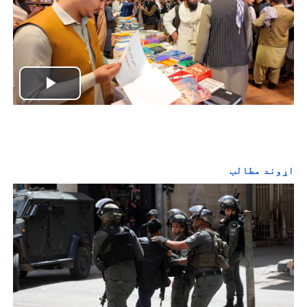
P
l
a
اړوند مطالب
y
V
i
d