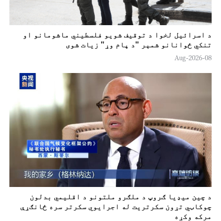
e
o
د اسرائيل لخوا د توقيف شویو فلسطیني ماشومانو او
تنکي ځوانانو شمېر "د پام وړ" زیات شوی
08-Aug-2026
د چين ميډيا ګروپ د ملګرو ملتونو د اقلیمي بدلون
چوکاټي تړون سکرتريت له اجرایوي سکرتر سره ځانګړې
مرکه وکړه