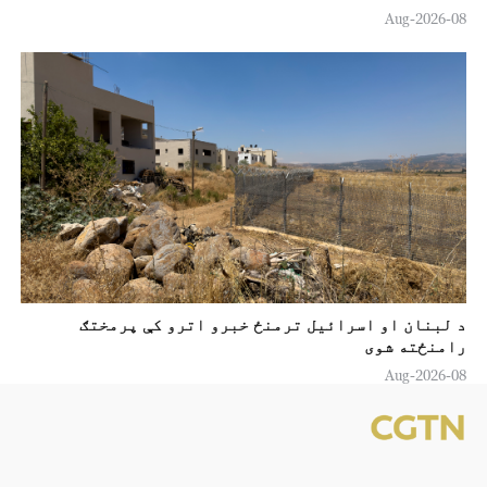
08-Aug-2026
د لبنان او اسرائیل ترمنځ خبرو اترو کې پرمختګ
رامنځته شوی
08-Aug-2026