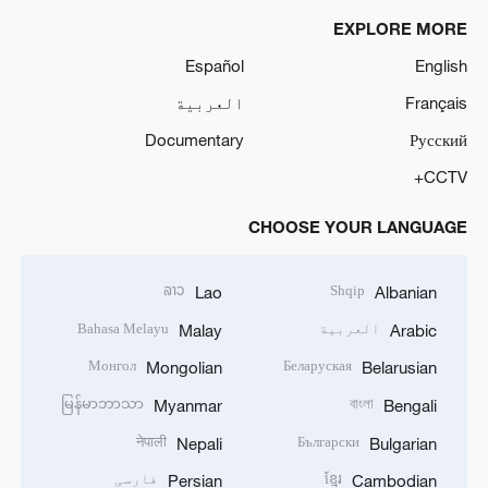
EXPLORE MORE
Español
English
Français
العربية
Documentary
Русский
CCTV+
CHOOSE YOUR LANGUAGE
ລາວ
Shqip
Lao
Albanian
العربية
Bahasa Melayu
Malay
Arabic
Монгол
Беларуская
Mongolian
Belarusian
မြန်မာဘာသာ
বাংলা
Myanmar
Bengali
नेपाली
Български
Nepali
Bulgarian
ខ្មែរ
فارسی
Persian
Cambodian