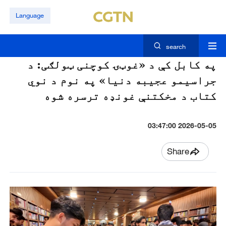
Language
search
په کابل کې د «غوټۍ کوچنی ټولګی: د
جراسیمو عجیبه دنیا» په نوم د نوي
کتاب د مخکتنې غونډه ترسره شوه
2026-05-05 03:47:00
Share