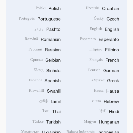
Polski
Hrvatski
Polish
Croatian
Português
Český
Portuguese
Czech
English
پښتو
Pashto
English
Română
Esperanto
Romanian
Esperanto
Русский
Filipino
Russian
Filipino
Српски
Français
Serbian
French
සිංහල
Deutsch
Sinhala
German
Español
Ελληνικά
Spanish
Greek
Kiswahili
Hausa
Swahili
Hausa
עברית
தமிழ்
Tamil
Hebrew
ไทย
हिन्दी
Thai
Hindi
Türkçe
Magyar
Turkish
Hungarian
Українська
Bahasa Indonesia
Ukrainian
Indonesian