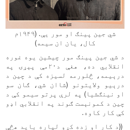
شي جين پينګ او مور يې. (۱۹۴۹م
کال، يان ان سيمه)
د شي جين پينګ مور چيشين يوه غوره
انقلابي ده، هغې د۲۰مې پېړۍ په
درېيمه، څلورمه لسیزه کې د چين د
درېيو ولایتونو (شاان شي، ګان سو
او نینګشيا) په لرې پرتو سيمو کې د
چين د کمونېست ګوند په انقلابي اډو
کې کار
کاوه.
((د کار او زده کړو لپاره باید هڅې