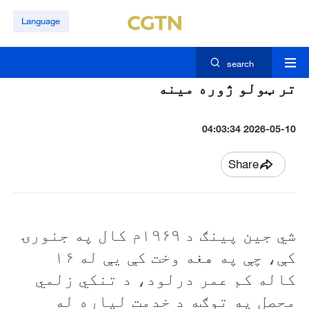
Language
search
تر ټولو ژوره مينه
2026-05-10 04:03:34
Share
شي جين پينګ د ۱۹۶۹م کال په جنورۍ
کې، چې په هغه وخت کې يې له ۱۶
کاله کم عمر درلود، د تنکي زلمي
محصل په توګه د خدمت لپاره له