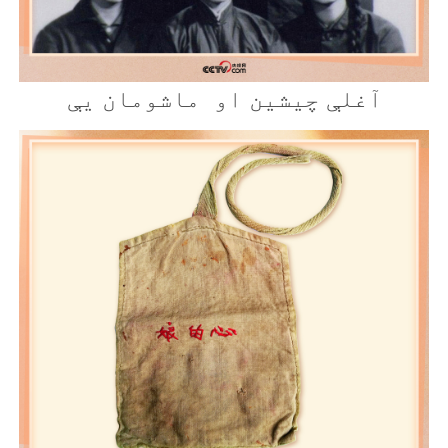
آغلې چيشين او ماشومان يې