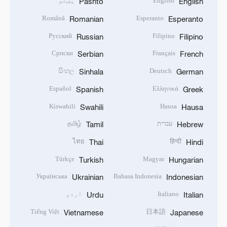
English
پښتو
Pashto
English
Română
Esperanto
Romanian
Esperanto
Русский
Filipino
Russian
Filipino
Српски
Français
Serbian
French
සිංහල
Deutsch
Sinhala
German
Español
Ελληνικά
Spanish
Greek
Kiswahili
Hausa
Swahili
Hausa
עברית
தமிழ்
Tamil
Hebrew
ไทย
हिन्दी
Thai
Hindi
Türkçe
Magyar
Turkish
Hungarian
Українська
Bahasa Indonesia
Ukrainian
Indonesian
Italiano
اردو
Urdu
Italian
Tiếng Việt
日本語
Vietnamese
Japanese