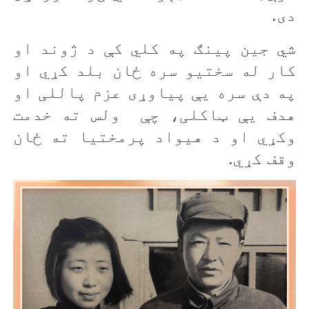
دی.
شي جین پينګ په کلي کې د ژوند او
کار له سختیو سره ځان بلد کړي او
په دې سره يې پياوړی عزم پاللی او
هدف يې ټاکلی، چې ولس ته خدمت
وکړي او د هيواد پرمختيا ته ځان
وقف کړي.