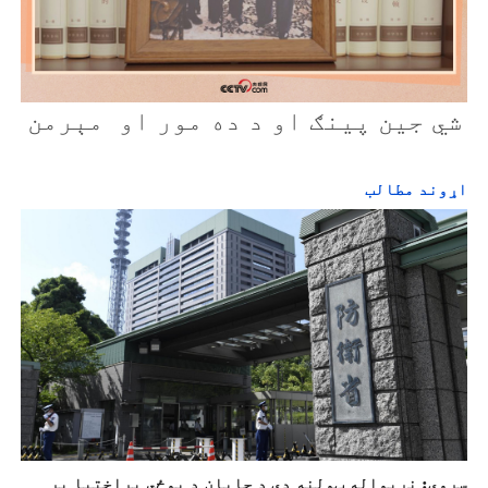
شي جين پينګ او د ده مور او مېرمن
اړوند مطالب
سروې: نړیواله ټولنه دې د جاپان د پوځي پراختیا پر