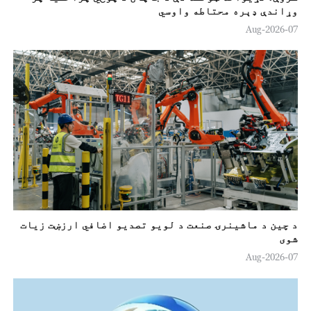
وړاندې ډېره محتاطه واوسي
07-Aug-2026
د چین د ماشینرۍ صنعت د لويو تصدیو اضافي ارزښت زيات
شوی
07-Aug-2026