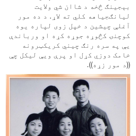
بېجينګ څخه د شاان شي ولايت
ليانګجياهه کلي ته لاړ. د ده مور
آغلې چيشين د خپل زوی لپاره يوه
کوچنۍ کڅوړه جوړه کړه او ورباندې
يې په سره رنګ چیني کريکټرونه
خامک دوزي کړل او پرې ويې لیکل چې
((د مور زړه))
.