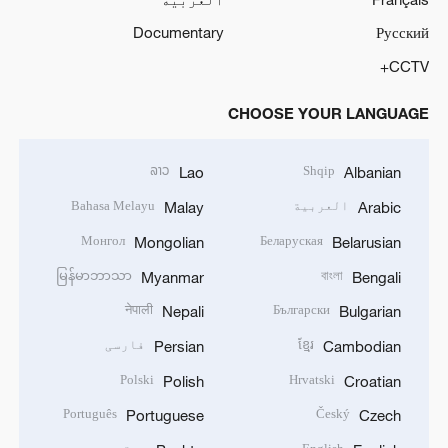
Documentary
Русский
CCTV+
CHOOSE YOUR LANGUAGE
ລາວ
Shqip
Lao
Albanian
العربية
Bahasa Melayu
Malay
Arabic
Монгол
Беларуская
Mongolian
Belarusian
မြန်မာဘာသာ
বাংলা
Myanmar
Bengali
नेपाली
Български
Nepali
Bulgarian
ខ្មែរ
فارسی
Persian
Cambodian
Polski
Hrvatski
Polish
Croatian
Português
Český
Portuguese
Czech