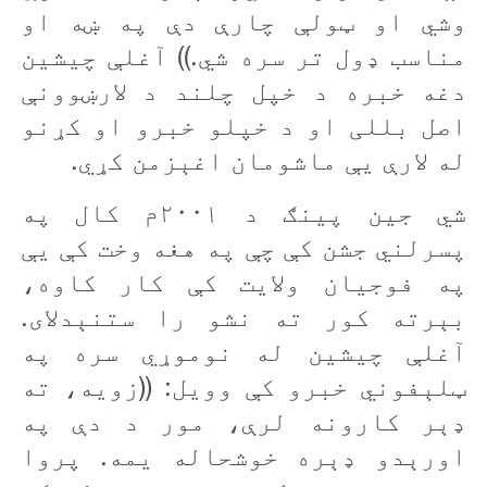
وشي او ټولې چارې دې په ښه او
مناسب ډول تر سره شي.)) آغلې چيشين
دغه خبره د خپل چلند د لارښوونې
اصل بللی او د خپلو خبرو او کړنو
له لارې يې ماشومان اغېزمن کړي
.
شي جين پينګ د ۲۰۰۱م کال په
پسرلني جشن کې چې په هغه وخت کې يې
په فوجيان ولايت کې کار کاوه،
بېرته کور ته نشو را ستنېدلای.
آغلې چيشين له نوموړي سره په
ټلېفوني خبرو کې وويل: ((زویه، ته
ډېر کارونه لرې، مور د دې په
اورېدو ډېره خوشحاله يمه. پروا