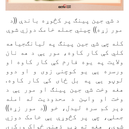
د شي جين پينګ پر کڅوړه باندې ((د
مور زړه)) چيني جمله خامک دوزي شوې
کله چې شي جين پينګ په ليانګجياهه
کلي کې کار کاوه، مور يې د هه نان
ولایت په يوه فارم کې کار کاوه او
ورسره يې يو کوچنی زوی و او دوو
لوڼو يې په بل ځای کې کار کاوه.
هغه وخت شي جين پينګ او مور يې د
وخت او واټن د محدودیت له امله
ډېر کم سره ليدل، خو ((د مور زړه))
جملې، چې پر کڅوړې يې خامک دوزي
شوې، هغه ته ډېر ذهني ځواک ورکړی