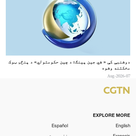
دوشنبې کې « شي جين پینګ: د چين حکومتولي» د پنځم ټوک
مخکتنه وشوه
07-Aug-2026
EXPLORE MORE
Español
English
Français
العربية