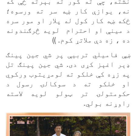
نشته، چې ته کور ته بېرته ځې که
نه، يوازې کار ښه سر ته ورسوه؛
ځکه ښه کار کول له پلار او مور سره
د مينې او احترام لویه څرګندونه
ده ، زه دې ملاتړ کوم. ))
ښې فاميلي تربیې پر شي جين پينګ
ډېر اغېز کړی دی. شي جين پينګ تل
په زړه کې خلکو ته لومړيتوب ورکوي
او خلکو ته د سوکالۍ رسول د
حکومتولۍ تر ټولو لويه لاسته
راوړنه بولي.