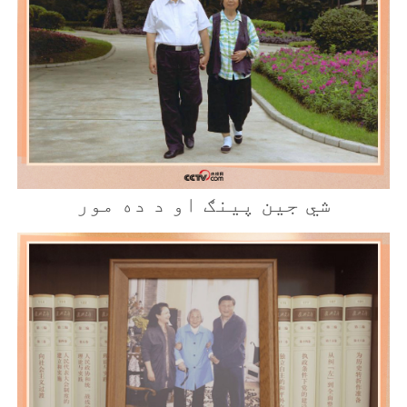
شي جين پینګ او د ده مور