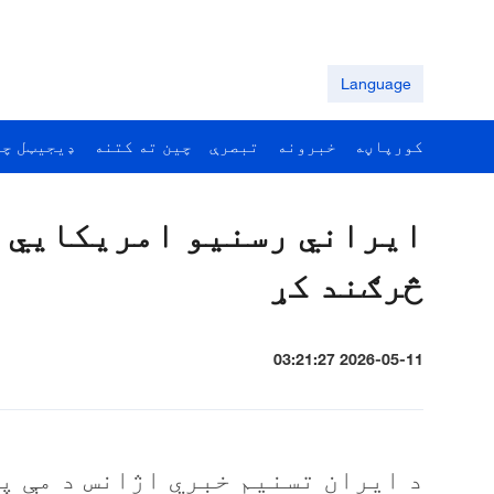
Language
کورپاڼه
خبرونه
تبصرې
چين ته کتنه
ډيجيټل چي
ايراني رسنيو امريکايي ل
څرګند کړ
2026-05-11 03:21:27