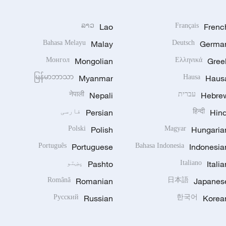
ລາວ
Lao
Français
Frenc
Bahasa Melayu
Malay
Deutsch
Germa
Монгол
Mongolian
Ελληνικά
Gree
မြန်မာဘာသာ
Myanmar
Hausa
Haus
Hebre
עברית
Nepali
नेपाली
Hind
हिन्दी
Persian
فارسی
Polski
Polish
Magyar
Hungaria
Português
Portuguese
Bahasa Indonesia
Indonesia
Italia
Italiano
Pashto
پښتو
Română
Romanian
日本語
Japanes
Русский
Russian
한국어
Korea