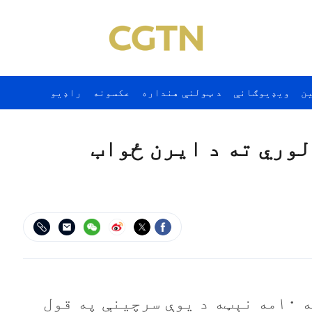
ن
ويډيوګانې
د ټولنې هنداره
عکسونه
راډيو
وري ته د ايرن ځواب
د ايران تسنيم خبري اژانس د مې په ۱۰مه نېټه د يوې سرچينې په قول