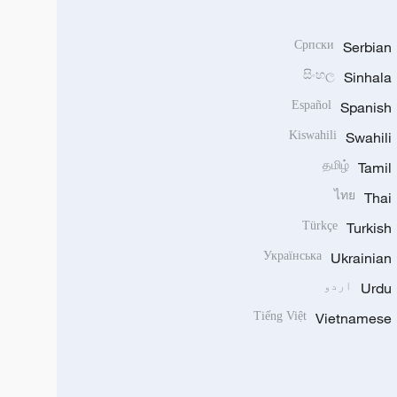
Српски
Serbian
සිංහල
Sinhala
Español
Spanish
Kiswahili
Swahili
தமிழ்
Tamil
ไทย
Thai
Türkçe
Turkish
Українська
Ukrainian
Urdu
اردو
Tiếng Việt
Vietnamese