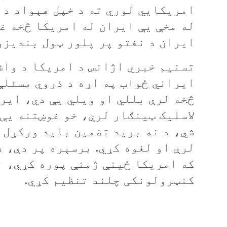
امريکايي لوري ته د خپل هېواد د 
ايران د نفتو پر پلور ټول بنديزو
تسنيم خبري اژانس د امريکا د واش
ايراني ځواب په اړه د ذروي مسئلې
څخه لرې بللي او ويلي يې دي، ايرا
لاسليک ټينګار لري، خو غوښتنه يې
شي، د نه بريد تضمين بايد ورکړل 
لرې او لغوه کړي. برسېره پر دې، د
که امريکا ځينې ژمنې پوره کړي، ن
کنټرولونکی چلند تنظيم کړي.