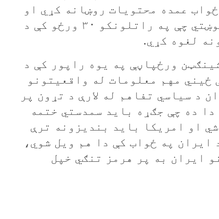
ځواب عمده محتويات روښانه کړي او
له مخې يې ايران له امريکا څخه غوښتي چې په راتلونکو ۳۰ ورځو کې د
نه لغوه کړي.
ينګټن ورځپاڼې په يوه راپور کې د
 ځيني مهم معلومات له واقعيتونو
ن د سياسي تفاهم له لارې د تړون پر
 دا ده چې جګړه بايد سمدستي ختمه
شي او امريکا بايد بنديزونه ترې
 ايران په ځواب کې دا هم ويل شوي،
و ايران به پر هرمز تنګي خپل