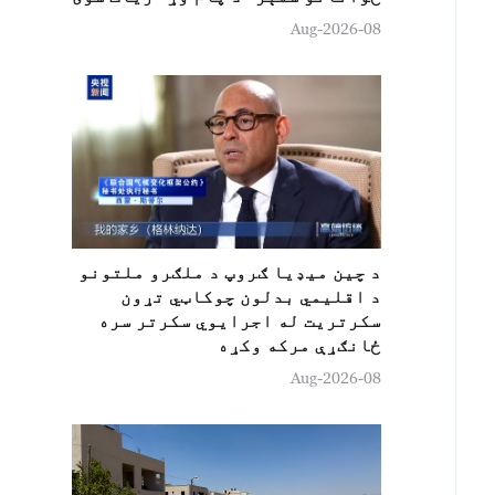
08-Aug-2026
د چين ميډيا ګروپ د ملګرو ملتونو
د اقلیمي بدلون چوکاټي تړون
سکرتريت له اجرایوي سکرتر سره
ځانګړې مرکه وکړه
08-Aug-2026