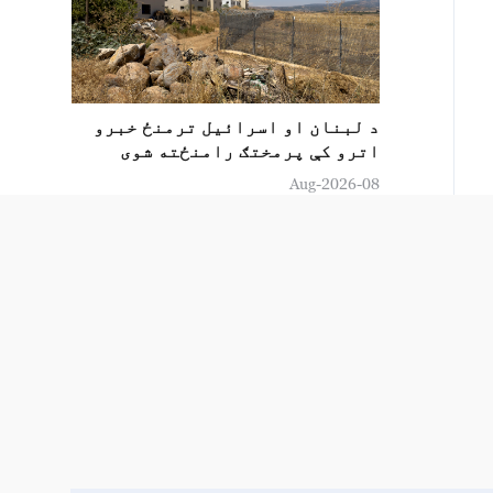
د لبنان او اسرائیل ترمنځ خبرو
اترو کې پرمختګ رامنځته شوی
08-Aug-2026