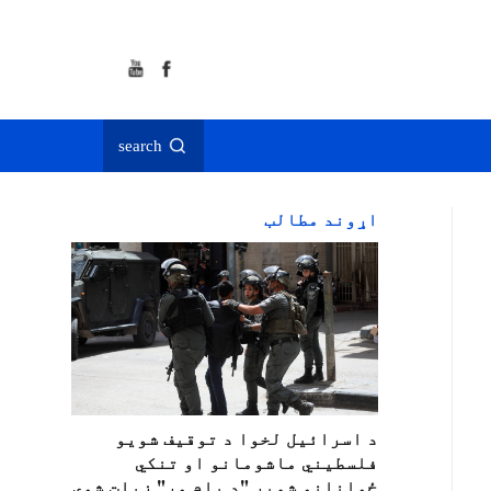
search
اړوند مطالب
د اسرائيل لخوا د توقيف شویو
فلسطیني ماشومانو او تنکي
ځوانانو شمېر "د پام وړ" زیات شوی