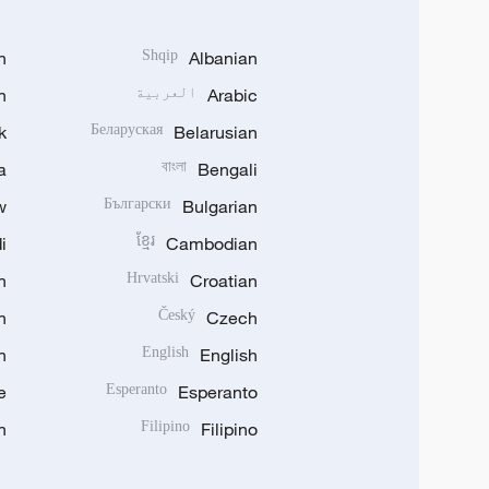
h
Shqip
Albanian
Arabic
العربية
n
k
Беларуская
Belarusian
a
বাংলা
Bengali
w
Български
Bulgarian
i
ខ្មែរ
Cambodian
n
Hrvatski
Croatian
n
Český
Czech
n
English
English
e
Esperanto
Esperanto
n
Filipino
Filipino