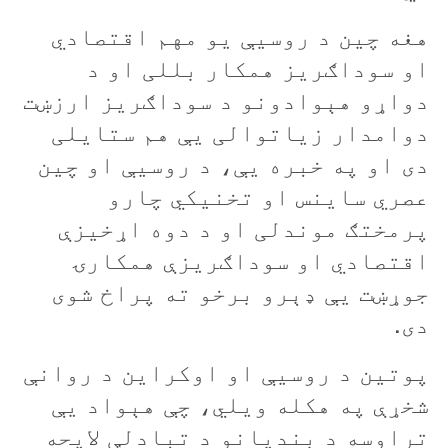
هغه چين د روسيې يو مهم اقتصادي
او سوداګريز همکار بللی او د
دواړو هېوادونو د سوداګريز ارزښت
دوامدار زياتوالی يې هم ستايلی
دی او په خبره یې، د روسیې او چين
عصري ساينس او تخنيکي چارو
پرمختګ موندلی او د دوه اړخيزې
اقتصادي او سوداګريزې همکارۍ
جوړښت یې ډېرو برخو ته پراخ شوی
دی.
پوتين د روسيې او اوکراين د روانې
شخړې په هکله ويلي، چې هېواد يې
تراوسه د بنديانو د تبادلې لايحه