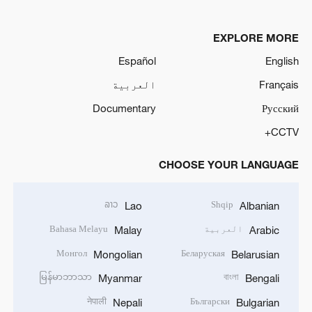
EXPLORE MORE
Español
English
Français
العربية
Documentary
Русский
CCTV+
CHOOSE YOUR LANGUAGE
ລາວ
Shqip
Lao
Albanian
العربية
Bahasa Melayu
Malay
Arabic
Монгол
Беларуская
Mongolian
Belarusian
မြန်မာဘာသာ
বাংলা
Myanmar
Bengali
नेपाली
Български
Nepali
Bulgarian