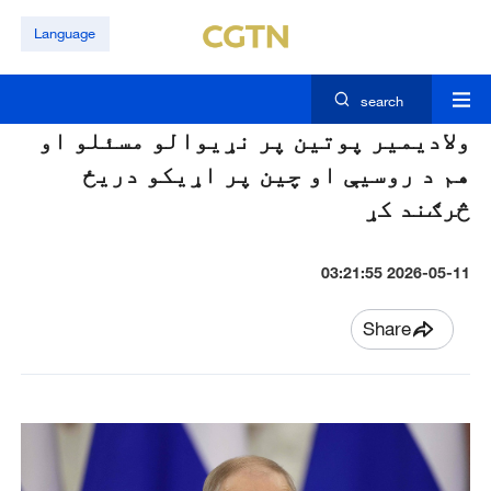
Language
search
ولاديمير پوتين پر نړیوالو مسئلو او
هم د روسيې او چین پر اړيکو دريځ
څرګند کړ
2026-05-11 03:21:55
Share