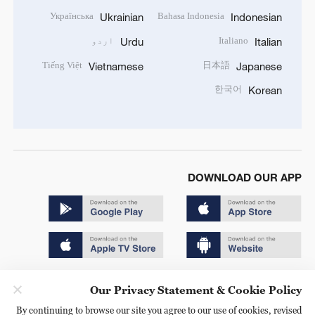
Українська
Bahasa Indonesia
Ukrainian
Indonesian
Italiano
اردو
Urdu
Italian
Tiếng Việt
日本語
Vietnamese
Japanese
한국어
Korean
DOWNLOAD OUR APP
Copyright © 2024 CGTN.
Our Privacy Statement & Cookie Policy
京ICP备20000184号
By continuing to browse our site you agree to our use of cookies, revised