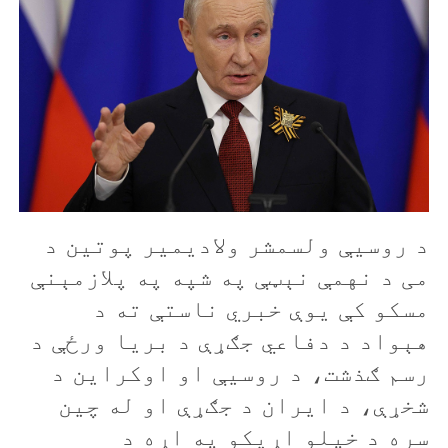
د روسيې ولسمشر ولاديمير پوتين د
می د نهمې نېټې په شپه په پلازمېنې
مسکو کې يوې خبري ناستې ته د
هېواد د دفاعي جګړې د بريا ورځې د
رسم ګذشت، د روسيې او اوکراين د
شخړې، د ايران د جګړې او له چين
سره د خپلو اړيکو په اړه د