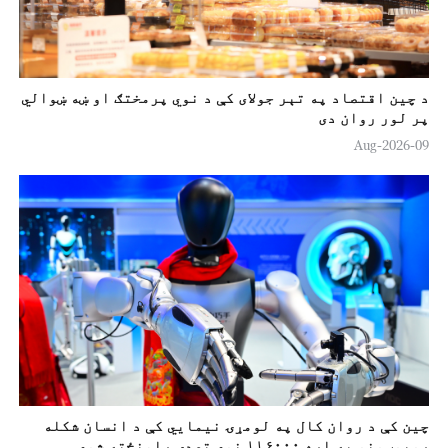
د چين اقتصاد په تېر جولای کې د نوي پرمختګ او ښه ښوالي
پر لور روان دی
09-Aug-2026
چين کې د روان کال په لومړۍ نیمایي کې د انسان شکله
روبوټونو په اړه ۱۱۶۰۰۰ نوې تصدۍ رامنځته شوې