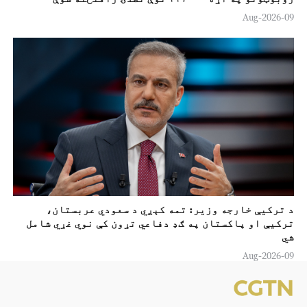
09-Aug-2026
د ترکيې خارجه وزير: تمه کېږي د سعودي عربستان،
ترکيې او پاکستان په ګډ دفاعي تړون کې نوي غړي شامل
شي
09-Aug-2026