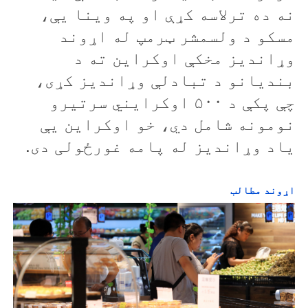
نه ده ترلاسه کړې او په وینا يې،
مسکو د ولسمشر ټرمپ له اړوند
وړانديز مخکې اوکراين ته د
بنديانو د تبادلې وړانديز کړی،
چې پکې د ۵۰۰ اوکرايني سرتيرو
نومونه شامل دي، خو اوکراين یې
ياد وړانديز له پامه غورځولی دی.
اړوند مطالب