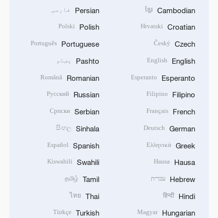
ខ្មែរ
فارسی
Persian
Cambodian
Polski
Hrvatski
Polish
Croatian
Português
Český
Portuguese
Czech
English
پښتو
Pashto
English
Română
Esperanto
Romanian
Esperanto
Русский
Filipino
Russian
Filipino
Српски
Français
Serbian
French
සිංහල
Deutsch
Sinhala
German
Español
Ελληνικά
Spanish
Greek
Kiswahili
Hausa
Swahili
Hausa
עברית
தமிழ்
Tamil
Hebrew
ไทย
हिन्दी
Thai
Hindi
Türkçe
Magyar
Turkish
Hungarian