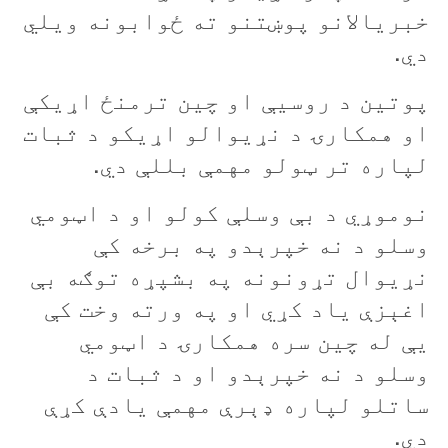
خبريالانو پوښتنو ته ځوابونه ويلي
دي.
پوتين د روسيې او چين ترمنځ اړيکې
او همکارۍ د نړيوالو اړيکو د ثبات
لپاره تر ټولو مهمې بللې دي.
نوموړي د بې وسلې کولو او د اټومي
وسلو د نه خپرېدو په برخه کې
نړیوال تړونونه په بشپړه توګه بې
اغېزې ياد کړي او په ورته وخت کې
يې له چین سره همکارۍ د اټومي
وسلو د نه خپرېدو او د ثبات د
ساتلو لپاره ډېرې مهمې یادې کړې
دي.