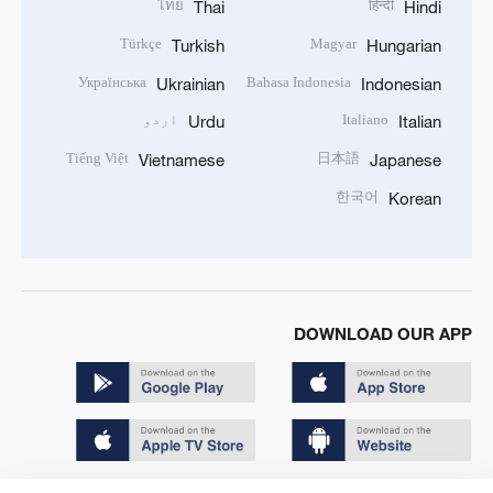
ไทย
हिन्दी
Thai
Hindi
Türkçe
Magyar
Turkish
Hungarian
Українська
Bahasa Indonesia
Ukrainian
Indonesian
Italiano
اردو
Urdu
Italian
Tiếng Việt
日本語
Vietnamese
Japanese
한국어
Korean
DOWNLOAD OUR APP