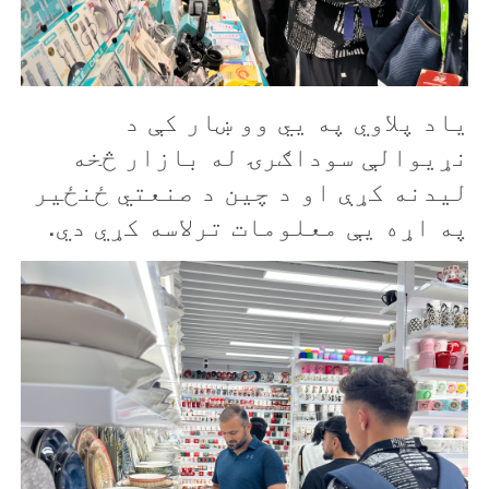
یاد پلاوي په يي وو ښار کې د
نړيوالې سوداګرۍ له بازار څخه
لیدنه کړې او د چين د صنعتي ځنځیر
په اړه يې معلومات ترلاسه کړي دي.