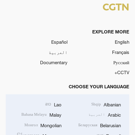
EXPLORE MORE
Español
English
Français
العربية
Documentary
Русский
CCTV+
CHOOSE YOUR LANGUAGE
ລາວ
Shqip
Lao
Albanian
العربية
Bahasa Melayu
Malay
Arabic
Монгол
Беларуская
Mongolian
Belarusian