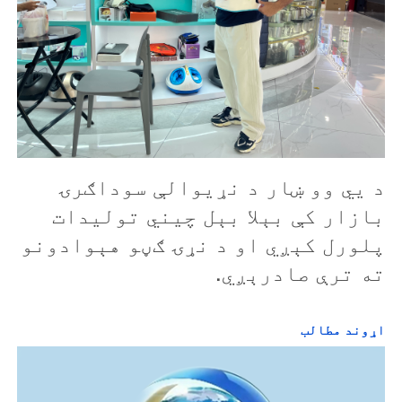
د يي وو ښار د نړیوالې سوداګرۍ
بازار کې بېلا بېل چيني تولیدات
پلورل کېږي او د نړۍ ګڼو هېوادونو
ته ترې صادرېږي.
اړوند مطالب