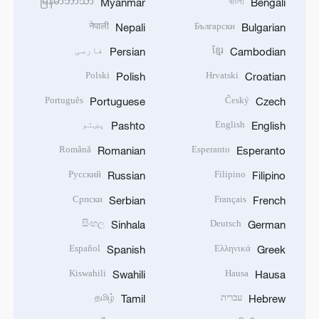
မြန်မာဘာသာ
বাংলা
Myanmar
Bengali
नेपाली
Български
Nepali
Bulgarian
ខ្មែរ
فارسی
Persian
Cambodian
Polski
Hrvatski
Polish
Croatian
Português
Český
Portuguese
Czech
English
پښتو
Pashto
English
Română
Esperanto
Romanian
Esperanto
Русский
Filipino
Russian
Filipino
Српски
Français
Serbian
French
සිංහල
Deutsch
Sinhala
German
Español
Ελληνικά
Spanish
Greek
Kiswahili
Hausa
Swahili
Hausa
עברית
தமிழ்
Tamil
Hebrew