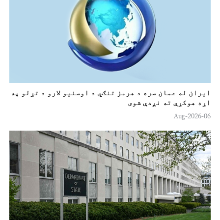
ایران له عمان سره د هرمز تنګي د اوسنیو لارو د تړلو په
اړه هوکړې ته نږدې شوی
06-Aug-2026