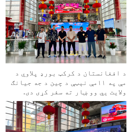
د افغانستان د کرکټ بورډ پلاوي د
مې په ۱۱مې نېټې د چين د جه جیانګ
ولایت یي وو ښار ته سفر کړی دی.