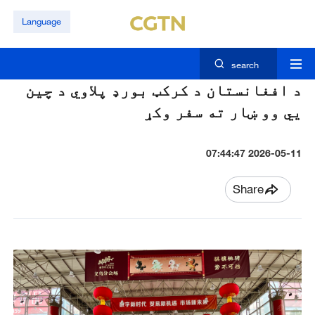
Language
search
د افغانستان د کرکټ بورډ پلاوي د چين
يي وو ښار ته سفر وکړ
2026-05-11 07:44:47
Share