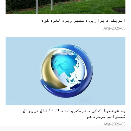
امریکا د برازیل د سفیر ویزه لغوه کړه
05-Aug-2026
په شينجيانګ کې د ترهګرۍ ضد د ۲۰۲۶ کال نړیوال
کنفرانس ترسره شو
05-Aug-2026