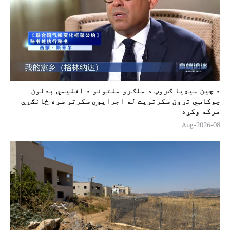
د چين ميډيا ګروپ د ملګرو ملتونو د اقلیمي بدلون
چوکاټي تړون سکرتريت له اجرایوي سکرتر سره ځانګړې
مرکه وکړه
08-Aug-2026