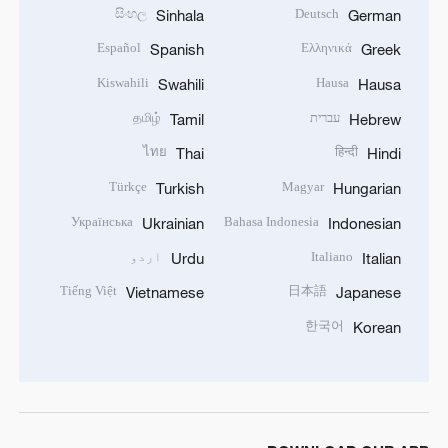
සිංහල
Deutsch
Sinhala
German
Español
Ελληνικά
Spanish
Greek
Kiswahili
Hausa
Swahili
Hausa
עברית
தமிழ்
Tamil
Hebrew
ไทย
हिन्दी
Thai
Hindi
Türkçe
Magyar
Turkish
Hungarian
Українська
Bahasa Indonesia
Ukrainian
Indonesian
Italiano
اردو
Urdu
Italian
Tiếng Việt
日本語
Vietnamese
Japanese
한국어
Korean