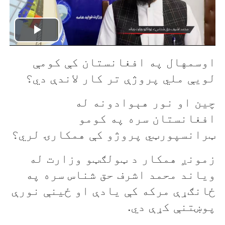
P
اوسمهال په افغانستان کې کومې
l
لويې ملي پروژې تر کار لاندې دي؟
a
چين او نور هېوادونه له
y
افغانستان سره په کومو
V
ټرانسپورټي پروژو کې همکارۍ لري؟
i
زمونږ همکار د ټولګټو وزارت له
ویاند محمد اشرف حق شناس سره په
d
ځانګړې مرکه کې يادې او ځينې نورې
e
پوښتنې کړې دي.
o