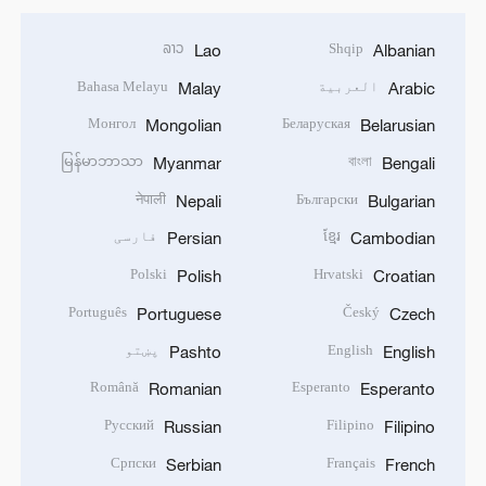
ລາວ
Shqip
Lao
Albanian
العربية
Bahasa Melayu
Malay
Arabic
Монгол
Беларуская
Mongolian
Belarusian
မြန်မာဘာသာ
বাংলা
Myanmar
Bengali
नेपाली
Български
Nepali
Bulgarian
ខ្មែរ
فارسی
Persian
Cambodian
Polski
Hrvatski
Polish
Croatian
Português
Český
Portuguese
Czech
English
پښتو
Pashto
English
Română
Esperanto
Romanian
Esperanto
Русский
Filipino
Russian
Filipino
Српски
Français
Serbian
French