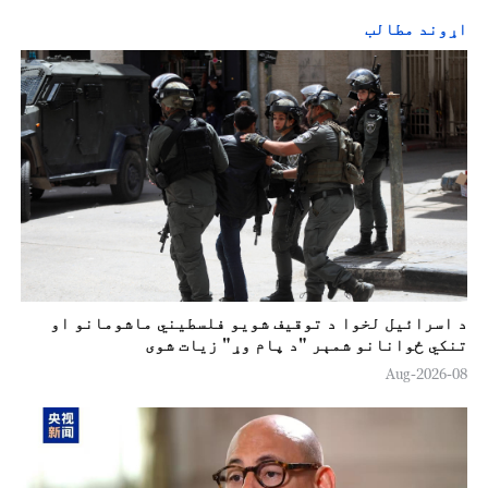
اړوند مطالب
د اسرائيل لخوا د توقيف شویو فلسطیني ماشومانو او
تنکي ځوانانو شمېر "د پام وړ" زیات شوی
08-Aug-2026